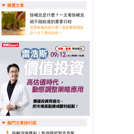
精選文章
除權息是什麼？一文看除權息
絕不能錯過的重要日程
究竟除權息是什麼？會影響股價多
少？往下看告訴你！
熱門文章排行區
拆解鴻海獲利！靠併購把製造底氣