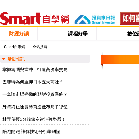
財經好讀
課程好學
數位
Smart自學網
全站搜尋
活動快訊
掌握籌碼與當沖，打造高勝率交易
巴菲特為何重押日本五大商社？
一套隨市場變動的動態投資系統？
外資終止連賣轉買逢低布局半導體
林昇傳授5分鐘鎖定當沖強勢股！
陪跑開跑 讓你技術分析學到懂