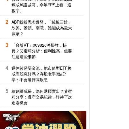
煉成AI護城河，今年EPS上看「這
數字」
ABF載板需求爆發，「載板三雄」
欣興、景碩、南電，誰能成為最大
贏家？
「台版VT」009826將掛牌，快
買？艾蜜莉分析：便利性高，但要
注意這些細節
退休後需要金流，把市值型ETF換
成高股息好嗎？存股老手3點分
享：不會選擇高股息
緯創續成長，為何選擇賣出？艾蜜
莉分享：遵守交易紀律，靜待下次
進場機會