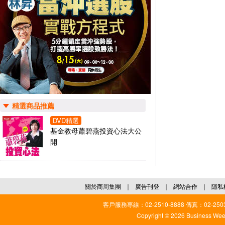
精選商品推薦
DVD精選
基金教母蕭碧燕投資心法大公
開
關於商周集團
｜
廣告刊登
｜
網站合作
｜
隱私
客戶服務專線：02-2510-8888 傳真：02-2503
Copyright © 2026 Business Weekl