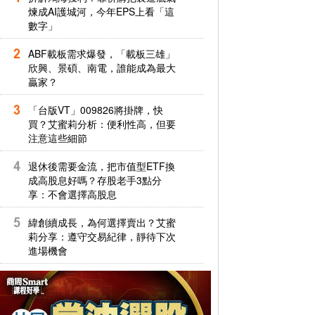
煉成AI護城河，今年EPS上看「這
數字」
ABF載板需求爆發，「載板三雄」
欣興、景碩、南電，誰能成為最大
贏家？
「台版VT」009826將掛牌，快
買？艾蜜莉分析：便利性高，但要
注意這些細節
退休後需要金流，把市值型ETF換
成高股息好嗎？存股老手3點分
享：不會選擇高股息
緯創續成長，為何選擇賣出？艾蜜
莉分享：遵守交易紀律，靜待下次
進場機會