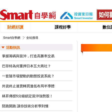
財經好讀
課程好學
數位
Smart自學網
全站搜尋
活動快訊
掌握籌碼與當沖，打造高勝率交易
巴菲特為何重押日本五大商社？
一套隨市場變動的動態投資系統？
外資終止連賣轉買逢低布局半導體
林昇傳授5分鐘鎖定當沖強勢股！
陪跑開跑 讓你技術分析學到懂