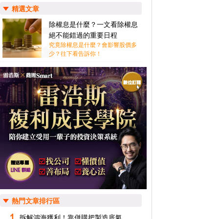
精選文章
除權息是什麼？一文看除權息
絕不能錯過的重要日程
究竟除權息是什麼？會影響股價多
少？往下看告訴你！
熱門文章排行區
拆解鴻海獲利！靠併購把製造底氣