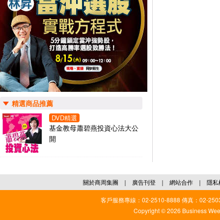
精選商品推薦
DVD精選
基金教母蕭碧燕投資心法大公
開
關於商周集團
｜
廣告刊登
｜
網站合作
｜
隱私
客戶服務專線：02-2510-8888 傳真：02-2503
Copyright © 2026 Business Weekl