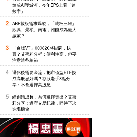
煉成AI護城河，今年EPS上看「這
數字」
ABF載板需求爆發，「載板三雄」
欣興、景碩、南電，誰能成為最大
贏家？
「台版VT」009826將掛牌，快
買？艾蜜莉分析：便利性高，但要
注意這些細節
退休後需要金流，把市值型ETF換
成高股息好嗎？存股老手3點分
享：不會選擇高股息
緯創續成長，為何選擇賣出？艾蜜
莉分享：遵守交易紀律，靜待下次
進場機會