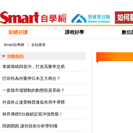
財經好讀
課程好學
數位
Smart自學網
全站搜尋
活動快訊
掌握籌碼與當沖，打造高勝率交易
巴菲特為何重押日本五大商社？
一套隨市場變動的動態投資系統？
外資終止連賣轉買逢低布局半導體
林昇傳授5分鐘鎖定當沖強勢股！
陪跑開跑 讓你技術分析學到懂