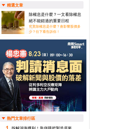
精選文章
除權息是什麼？一文看除權息
絕不能錯過的重要日程
究竟除權息是什麼？會影響股價多
少？往下看告訴你！
熱門文章排行區
拆解鴻海獲利！靠併購把製造底氣