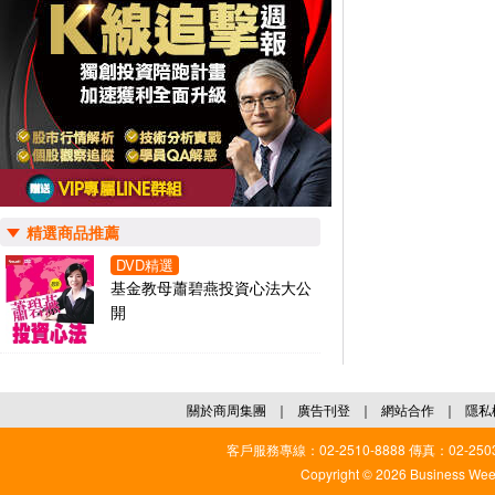
精選商品推薦
DVD精選
基金教母蕭碧燕投資心法大公
開
關於商周集團
｜
廣告刊登
｜
網站合作
｜
隱私
客戶服務專線：02-2510-8888 傳真：02-2503
Copyright © 2026 Business Weekl