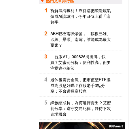
熱門文章排行區
拆解鴻海獲利！靠併購把製造底氣
煉成AI護城河，今年EPS上看「這
數字」
ABF載板需求爆發，「載板三雄」
欣興、景碩、南電，誰能成為最大
贏家？
「台版VT」009826將掛牌，快
買？艾蜜莉分析：便利性高，但要
注意這些細節
退休後需要金流，把市值型ETF換
成高股息好嗎？存股老手3點分
享：不會選擇高股息
緯創續成長，為何選擇賣出？艾蜜
莉分享：遵守交易紀律，靜待下次
進場機會