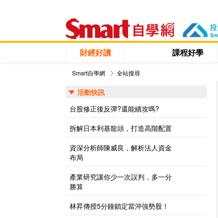
財經好讀
課程好學
Smart自學網
全站搜尋
活動快訊
台股修正後反彈?還能續攻嗎?
拆解日本利基龍頭，打造高階配置
資深分析師陳威良，解析法人資金
布局
產業研究讓你少一次誤判，多一分
勝算
林昇傳授5分鐘鎖定當沖強勢股！