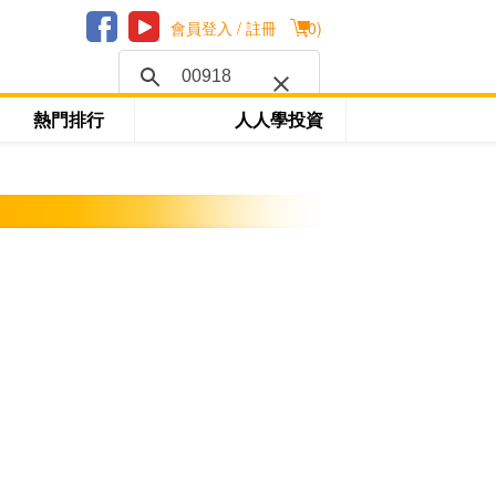
會員登入 / 註冊
(
0
)
熱門排行
人人學投資