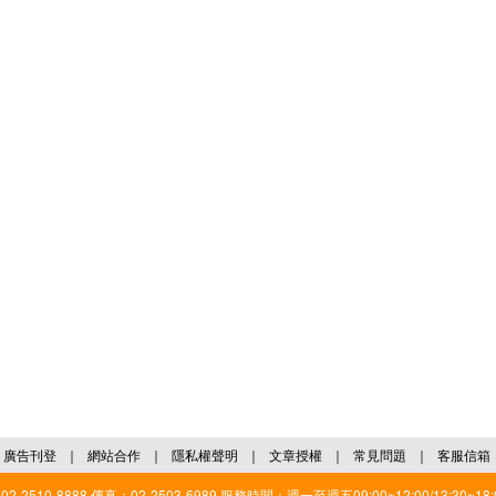
廣告刊登
｜
網站合作
｜
隱私權聲明
｜
文章授權
｜
常見問題
｜
客服信箱
2510-8888 傳真：02-2503-6989 服務時間：週一至週五09:00~12:00/13:30~18