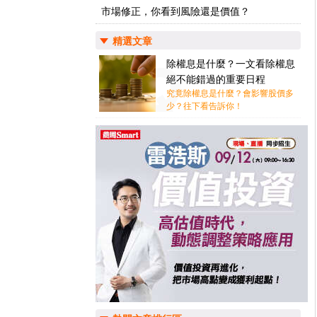
市場修正，你看到風險還是價值？
精選文章
除權息是什麼？一文看除權息
絕不能錯過的重要日程
究竟除權息是什麼？會影響股價多
少？往下看告訴你！