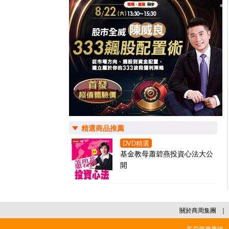
精選商品推薦
DVD精選
基金教母蕭碧燕投資心法大公
開
關於商周集團
｜
客戶服務專線：02-