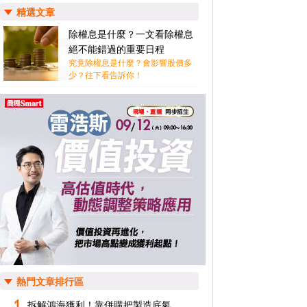
精選文章
除權息是什麼？一文看除權息
絕不能錯過的重要日程
究竟除權息是什麼？會影響股價多
少？往下看告訴你！
熱門文章排行區
拆解鴻海獲利！靠併購把製造底氣