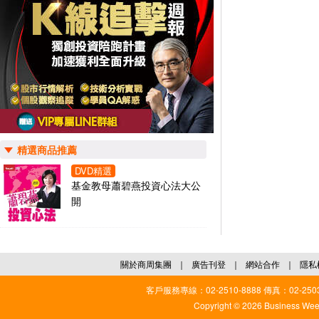
精選商品推薦
DVD精選
基金教母蕭碧燕投資心法大公
開
關於商周集團
｜
廣告刊登
｜
網站合作
｜
隱私
客戶服務專線：02-2510-8888 傳真：02-2503
Copyright © 2026 Business Weekl