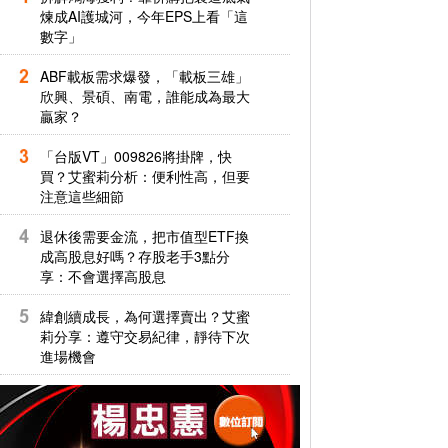
煉成AI護城河，今年EPS上看「這
數字」
ABF載板需求爆發，「載板三雄」
欣興、景碩、南電，誰能成為最大
贏家？
「台版VT」009826將掛牌，快
買？艾蜜莉分析：便利性高，但要
注意這些細節
退休後需要金流，把市值型ETF換
成高股息好嗎？存股老手3點分
享：不會選擇高股息
緯創續成長，為何選擇賣出？艾蜜
莉分享：遵守交易紀律，靜待下次
進場機會