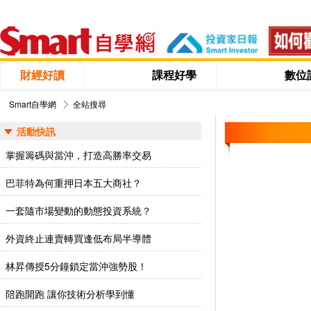
財經好讀
課程好學
數位
Smart自學網
全站搜尋
活動快訊
掌握籌碼與當沖，打造高勝率交易
巴菲特為何重押日本五大商社？
一套隨市場變動的動態投資系統？
外資終止連賣轉買逢低布局半導體
林昇傳授5分鐘鎖定當沖強勢股！
陪跑開跑 讓你技術分析學到懂