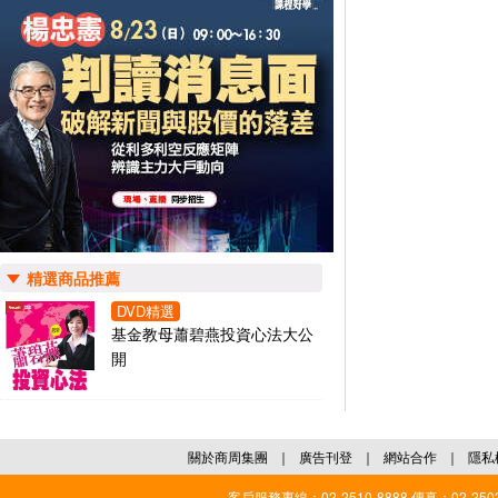
精選商品推薦
DVD精選
基金教母蕭碧燕投資心法大公
開
關於商周集團
｜
廣告刊登
｜
網站合作
｜
隱私
客戶服務專線：02-2510-8888 傳真：02-2503