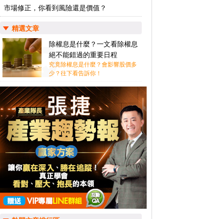
市場修正，你看到風險還是價值？
精選文章
除權息是什麼？一文看除權息
絕不能錯過的重要日程
究竟除權息是什麼？會影響股價多
少？往下看告訴你！