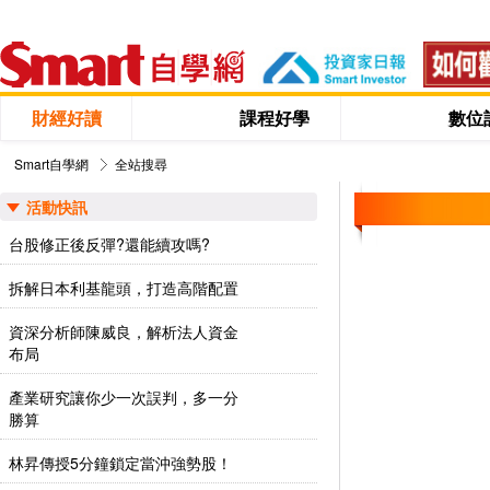
財經好讀
課程好學
數位
Smart自學網
全站搜尋
活動快訊
台股修正後反彈?還能續攻嗎?
拆解日本利基龍頭，打造高階配置
資深分析師陳威良，解析法人資金
布局
產業研究讓你少一次誤判，多一分
勝算
林昇傳授5分鐘鎖定當沖強勢股！