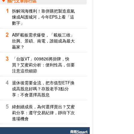
熱門文章排行區
拆解鴻海獲利！靠併購把製造底氣
煉成AI護城河，今年EPS上看「這
數字」
ABF載板需求爆發，「載板三雄」
欣興、景碩、南電，誰能成為最大
贏家？
「台版VT」009826將掛牌，快
買？艾蜜莉分析：便利性高，但要
注意這些細節
退休後需要金流，把市值型ETF換
成高股息好嗎？存股老手3點分
享：不會選擇高股息
緯創續成長，為何選擇賣出？艾蜜
莉分享：遵守交易紀律，靜待下次
進場機會