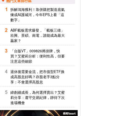
熱門文章排行區
拆解鴻海獲利！靠併購把製造底氣
煉成AI護城河，今年EPS上看「這
數字」
ABF載板需求爆發，「載板三雄」
欣興、景碩、南電，誰能成為最大
贏家？
「台版VT」009826將掛牌，快
買？艾蜜莉分析：便利性高，但要
注意這些細節
退休後需要金流，把市值型ETF換
成高股息好嗎？存股老手3點分
享：不會選擇高股息
緯創續成長，為何選擇賣出？艾蜜
莉分享：遵守交易紀律，靜待下次
進場機會