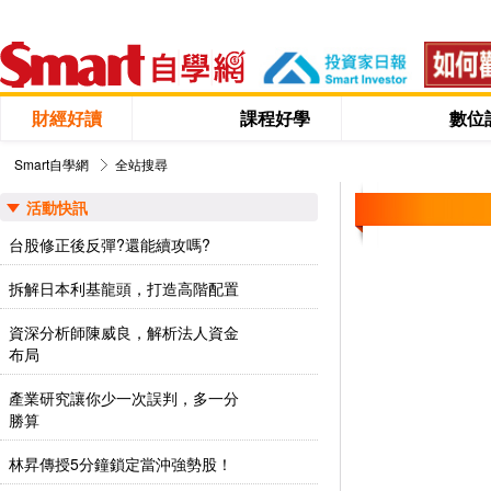
財經好讀
課程好學
數位
Smart自學網
全站搜尋
活動快訊
台股修正後反彈?還能續攻嗎?
拆解日本利基龍頭，打造高階配置
資深分析師陳威良，解析法人資金
布局
產業研究讓你少一次誤判，多一分
勝算
林昇傳授5分鐘鎖定當沖強勢股！