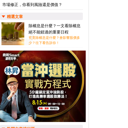
市場修正，你看到風險還是價值？
精選文章
除權息是什麼？一文看除權息
絕不能錯過的重要日程
究竟除權息是什麼？會影響股價多
少？往下看告訴你！