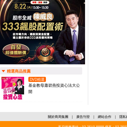
精選商品推薦
DVD精選
基金教母蕭碧燕投資心法大公
開
關於商周集團
｜
廣告刊登
｜
網站合作
｜
隱私
客戶服務專線：02-2510-8888 傳真：02-2503