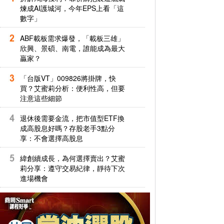
煉成AI護城河，今年EPS上看「這
數字」
ABF載板需求爆發，「載板三雄」
欣興、景碩、南電，誰能成為最大
贏家？
「台版VT」009826將掛牌，快
買？艾蜜莉分析：便利性高，但要
注意這些細節
退休後需要金流，把市值型ETF換
成高股息好嗎？存股老手3點分
享：不會選擇高股息
緯創續成長，為何選擇賣出？艾蜜
莉分享：遵守交易紀律，靜待下次
進場機會