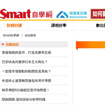
財經好讀
課程好學
數位
Smart自學網
全站搜尋
活動快訊
掌握籌碼與當沖，打造高勝率交易
巴菲特為何重押日本五大商社？
一套隨市場變動的動態投資系統？
外資終止連賣轉買逢低布局半導體
林昇傳授5分鐘鎖定當沖強勢股！
陪跑開跑 讓你技術分析學到懂