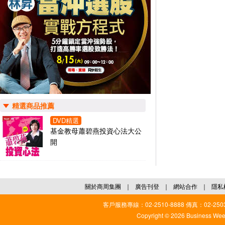
精選商品推薦
DVD精選
基金教母蕭碧燕投資心法大公
開
關於商周集團
｜
廣告刊登
｜
網站合作
｜
隱私
客戶服務專線：02-2510-8888 傳真：02-2503
Copyright © 2026 Business Weekl