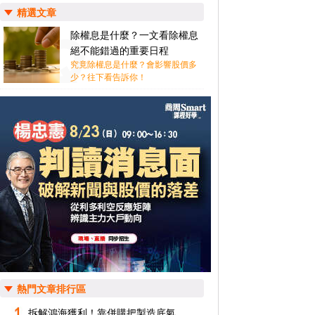
精選文章
除權息是什麼？一文看除權息
絕不能錯過的重要日程
究竟除權息是什麼？會影響股價多
少？往下看告訴你！
熱門文章排行區
拆解鴻海獲利！靠併購把製造底氣