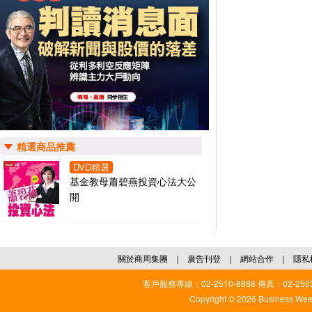
精選商品推薦
DVD精選
基金教母蕭碧燕投資心法大公
開
關於商周集團
｜
廣告刊登
｜
網站合作
｜
隱私
客戶服務專線：02-2510-8888 傳真：02-2503
Copyright © 2026 Business Weekl