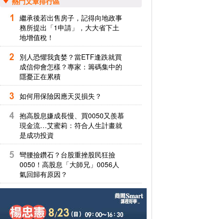
熱門文章排行區
繼承後若出售房子，記得向地政事
務所提出「1申請」，大大省下土
地增值稅！
別人恐懼我貪婪？當ETF逢跌就買
成信仰會怎樣？專家：籌碼集中的
隱憂正在累積
如何用保險因應天災損失？
抱高股息嫌成長慢、買0050又羨慕
現金流…艾蜜莉：符合人生計畫就
是成功投資
彎腰撿鑽石？台股重挫股民狂撿
0050！高股息「大師兄」0056人
氣回歸有原因？