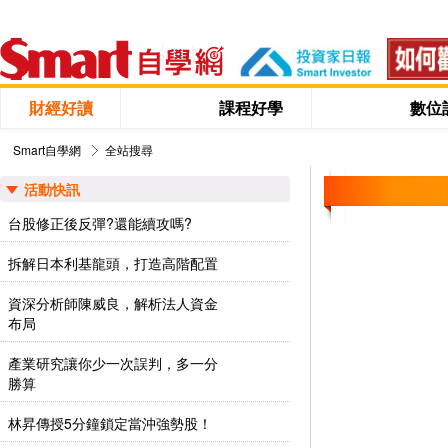
財經好讀
課程好學
數位
Smart自學網
全站搜尋
活動快訊
台股修正後反彈?還能續攻嗎?
拆解日本利基龍頭，打造高階配置
資深分析師陳威良，解析法人資金
布局
產業研究讓你少一次誤判，多一分
勝算
林昇傳授5分鐘鎖定當沖強勢股！