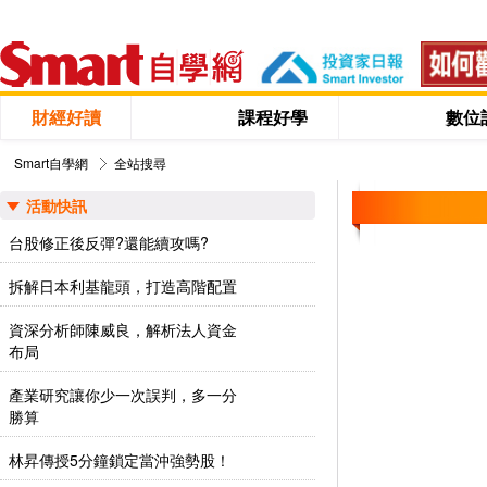
財經好讀
課程好學
數位
Smart自學網
全站搜尋
活動快訊
台股修正後反彈?還能續攻嗎?
拆解日本利基龍頭，打造高階配置
資深分析師陳威良，解析法人資金
布局
產業研究讓你少一次誤判，多一分
勝算
林昇傳授5分鐘鎖定當沖強勢股！