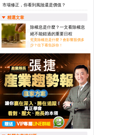
市場修正，你看到風險還是價值？
精選文章
除權息是什麼？一文看除權息
絕不能錯過的重要日程
究竟除權息是什麼？會影響股價多
少？往下看告訴你！