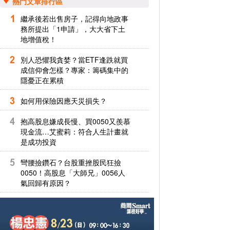
熱門文章排行區
繼承後若出售房子，記得向地政事
務所提出「1申請」，大大省下土
地增值稅！
別人恐懼我貪婪？當ETF逢跌就買
成信仰會怎樣？專家：籌碼集中的
隱憂正在累積
如何用保險因應天災損失？
抱高股息嫌成長慢、買0050又羨慕
現金流…艾蜜莉：符合人生計畫就
是成功投資
彎腰撿鑽石？台股重挫股民狂撿
0050！高股息「大師兄」0056人
氣回歸有原因？