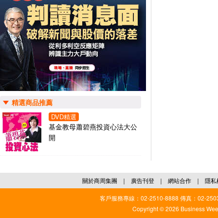
精選商品推薦
DVD精選
基金教母蕭碧燕投資心法大公
開
關於商周集團
｜
廣告刊登
｜
網站合作
｜
隱私
客戶服務專線：02-2510-8888 傳真：02-2503
Copyright © 2026 Business Weekl