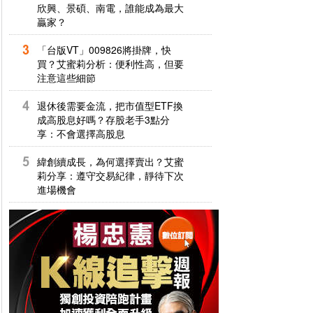
欣興、景碩、南電，誰能成為最大
贏家？
「台版VT」009826將掛牌，快
買？艾蜜莉分析：便利性高，但要
注意這些細節
退休後需要金流，把市值型ETF換
成高股息好嗎？存股老手3點分
享：不會選擇高股息
緯創續成長，為何選擇賣出？艾蜜
莉分享：遵守交易紀律，靜待下次
進場機會