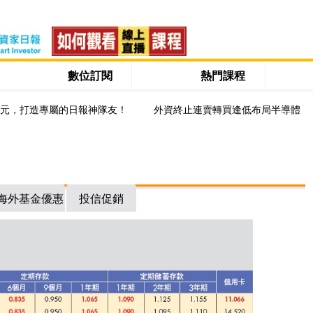
數位訂閱
熱門課程
0元，打造專屬的日報神隊友！
外資終止連賣轉買逢低布局半導體
海外基金優惠
投信促銷