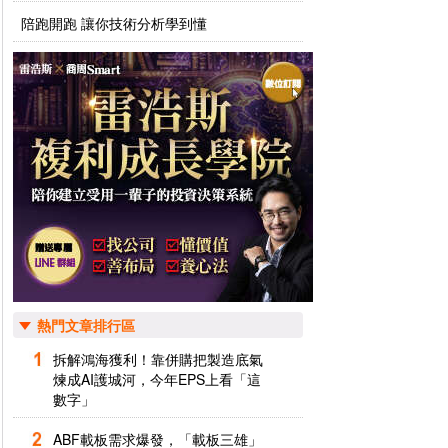
陪跑開跑 讓你技術分析學到懂
熱門文章排行區
拆解鴻海獲利！靠併購把製造底氣
煉成AI護城河，今年EPS上看「這
數字」
ABF載板需求爆發，「載板三雄」