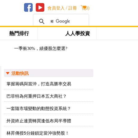
會員登入 / 註冊
(
0
)
熱門排行
人人學投資
一季衝30%，績優股怎麼選?
活動快訊
掌握籌碼與當沖，打造高勝率交易
巴菲特為何重押日本五大商社？
一套隨市場變動的動態投資系統？
外資終止連賣轉買逢低布局半導體
林昇傳授5分鐘鎖定當沖強勢股！