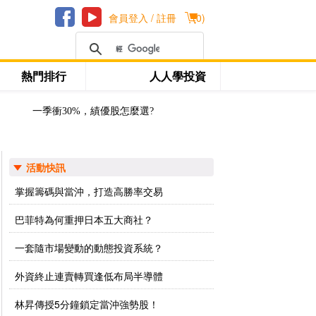
會員登入 / 註冊
(
0
)
熱門排行
人人學投資
一季衝30%，績優股怎麼選?
活動快訊
掌握籌碼與當沖，打造高勝率交易
巴菲特為何重押日本五大商社？
一套隨市場變動的動態投資系統？
外資終止連賣轉買逢低布局半導體
林昇傳授5分鐘鎖定當沖強勢股！