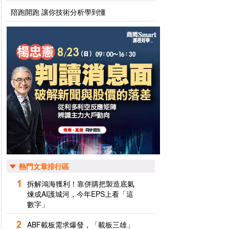
陪跑開跑 讓你技術分析學到懂
熱門文章排行區
拆解鴻海獲利！靠併購把製造底氣
煉成AI護城河，今年EPS上看「這
數字」
ABF載板需求爆發，「載板三雄」