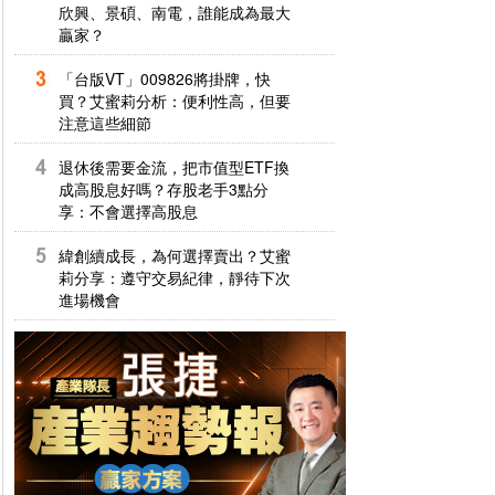
欣興、景碩、南電，誰能成為最大
贏家？
「台版VT」009826將掛牌，快
買？艾蜜莉分析：便利性高，但要
注意這些細節
退休後需要金流，把市值型ETF換
成高股息好嗎？存股老手3點分
享：不會選擇高股息
緯創續成長，為何選擇賣出？艾蜜
莉分享：遵守交易紀律，靜待下次
進場機會