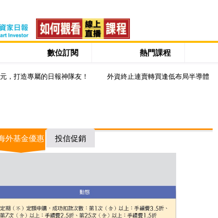
數位訂閱
熱門課程
0元，打造專屬的日報神隊友！
外資終止連賣轉買逢低布局半導體
海外基金優惠
投信促銷