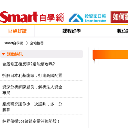
財經好讀
課程好學
數位
Smart自學網
全站搜尋
活動快訊
台股修正後反彈?還能續攻嗎?
拆解日本利基龍頭，打造高階配置
資深分析師陳威良，解析法人資金
布局
產業研究讓你少一次誤判，多一分
勝算
林昇傳授5分鐘鎖定當沖強勢股！