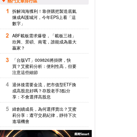
熱門文章排行區
拆解鴻海獲利！靠併購把製造底氣
煉成AI護城河，今年EPS上看「這
數字」
ABF載板需求爆發，「載板三雄」
欣興、景碩、南電，誰能成為最大
贏家？
「台版VT」009826將掛牌，快
買？艾蜜莉分析：便利性高，但要
注意這些細節
退休後需要金流，把市值型ETF換
成高股息好嗎？存股老手3點分
享：不會選擇高股息
緯創續成長，為何選擇賣出？艾蜜
莉分享：遵守交易紀律，靜待下次
進場機會