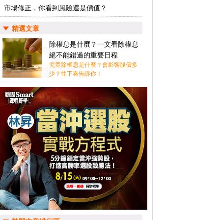
市場修正，你看到風險還是價值？
精選文章
除權息是什麼？一文看除權息
絕不能錯過的重要日程
究竟除權息是什麼？會影響股價多
少？往下看告訴你！