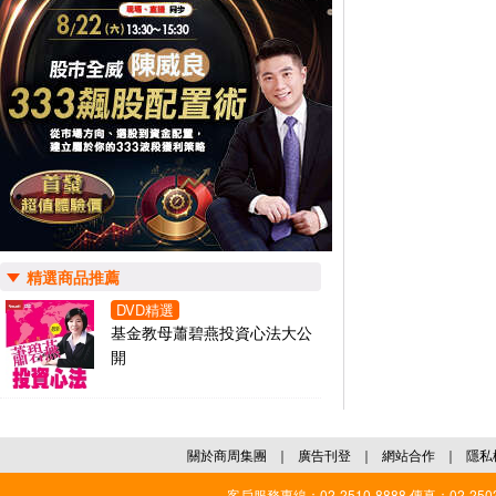
精選商品推薦
DVD精選
基金教母蕭碧燕投資心法大公
開
關於商周集團
｜
廣告刊登
｜
網站合作
｜
隱私
客戶服務專線：02-2510-8888 傳真：02-2503