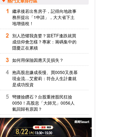
熱門文章排行區
繼承後若出售房子，記得向地政事
務所提出「1申請」，大大省下土
地增值稅！
別人恐懼我貪婪？當ETF逢跌就買
成信仰會怎樣？專家：籌碼集中的
隱憂正在累積
如何用保險因應天災損失？
抱高股息嫌成長慢、買0050又羨慕
現金流…艾蜜莉：符合人生計畫就
是成功投資
彎腰撿鑽石？台股重挫股民狂撿
0050！高股息「大師兄」0056人
氣回歸有原因？