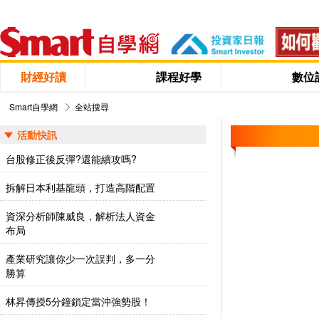
財經好讀
課程好學
數位
Smart自學網
全站搜尋
活動快訊
台股修正後反彈?還能續攻嗎?
拆解日本利基龍頭，打造高階配置
資深分析師陳威良，解析法人資金
布局
產業研究讓你少一次誤判，多一分
勝算
林昇傳授5分鐘鎖定當沖強勢股！