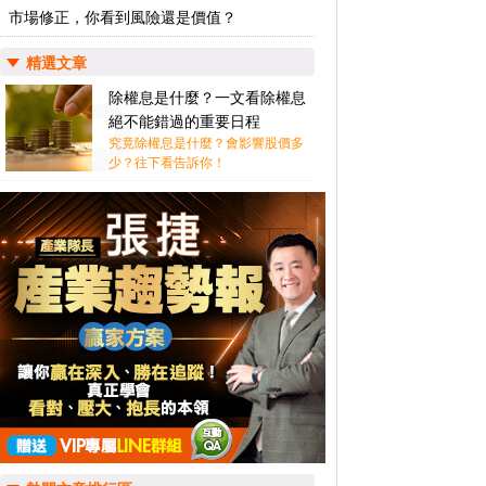
市場修正，你看到風險還是價值？
精選文章
除權息是什麼？一文看除權息
絕不能錯過的重要日程
究竟除權息是什麼？會影響股價多
少？往下看告訴你！