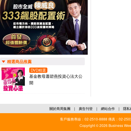
精選商品推薦
DVD精選
基金教母蕭碧燕投資心法大公
開
關於商周集團
｜
廣告刊登
｜
網站合作
｜
隱私
客戶服務專線：02-2510-8888 傳真：02-2503
Copyright © 2026 Business Weekl