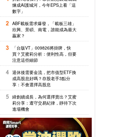
煉成AI護城河，今年EPS上看「這
數字」
ABF載板需求爆發，「載板三雄」
欣興、景碩、南電，誰能成為最大
贏家？
「台版VT」009826將掛牌，快
買？艾蜜莉分析：便利性高，但要
注意這些細節
退休後需要金流，把市值型ETF換
成高股息好嗎？存股老手3點分
享：不會選擇高股息
緯創續成長，為何選擇賣出？艾蜜
莉分享：遵守交易紀律，靜待下次
進場機會