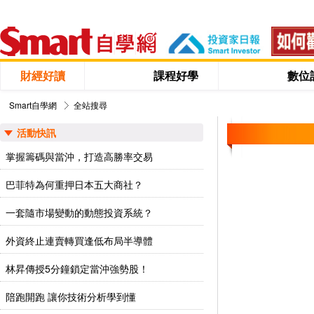
財經好讀
課程好學
數位
Smart自學網
全站搜尋
活動快訊
掌握籌碼與當沖，打造高勝率交易
巴菲特為何重押日本五大商社？
一套隨市場變動的動態投資系統？
外資終止連賣轉買逢低布局半導體
林昇傳授5分鐘鎖定當沖強勢股！
陪跑開跑 讓你技術分析學到懂