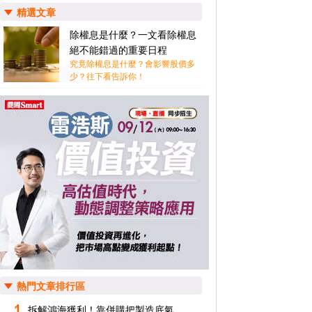
精選文章
除權息是什麼？一文看除權息
絕不能錯過的重要日程
究竟除權息是什麼？會影響股價多
少？往下看告訴你！
熱門文章排行區
拆解鴻海獲利！靠併購把製造底氣