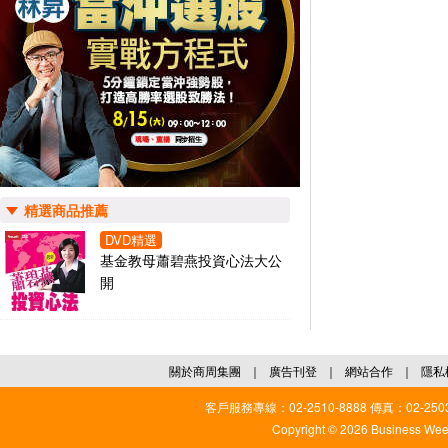
精選商品推薦
DVD精選
基金教母蕭碧燕投資心法大公
開
關於商周集團
｜
廣告刊登
｜
網站合作
｜
隱私
客戶服務專線：02-2510-8888 傳真：02-2503
Copyright © 2026 Business Weekl