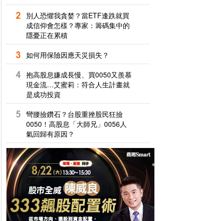
別人恐懼我貪婪？當ETF逢跌就買
成信仰會怎樣？專家：籌碼集中的
隱憂正在累積
如何用保險因應天災損失？
抱高股息嫌成長慢、買0050又羨慕
現金流…艾蜜莉：符合人生計畫就
是成功投資
彎腰撿鑽石？台股重挫股民狂撿
0050！高股息「大師兄」0056人
氣回歸有原因？