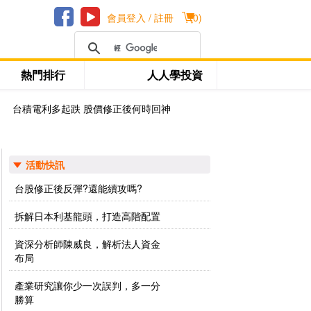
會員登入 / 註冊
(
0
)
熱門排行
人人學投資
台積電利多起跌 股價修正後何時回神
活動快訊
台股修正後反彈?還能續攻嗎?
拆解日本利基龍頭，打造高階配置
資深分析師陳威良，解析法人資金
布局
產業研究讓你少一次誤判，多一分
勝算