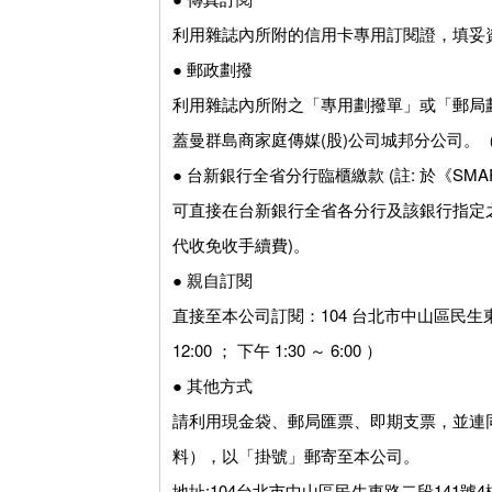
利用雜誌內所附的信用卡專用訂閱證，填妥資料後，傳真至 
● 郵政劃撥
利用雜誌內所附之「專用劃撥單」或「郵局劃撥
蓋曼群島商家庭傳媒(股)公司城邦分公司
● 台新銀行全省分行臨櫃繳款 (註: 於《S
可直接在台新銀行全省各分行及該銀行指定
代收免收手續費)。
● 親自訂閱
直接至本公司訂閱：104 台北市中山區民生東路二
12:00 ； 下午 1:30 ～ 6:00 ）
● 其他方式
請利用現金袋、郵局匯票、即期支票，並連
料），以「掛號」郵寄至本公司。
地址:104台北市中山區民生東路二段141號4