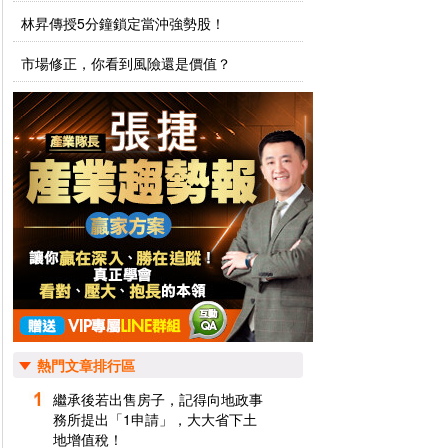
林昇傳授5分鐘鎖定當沖強勢股！
市場修正，你看到風險還是價值？
熱門文章排行區
繼承後若出售房子，記得向地政事
務所提出「1申請」，大大省下土
地增值稅！