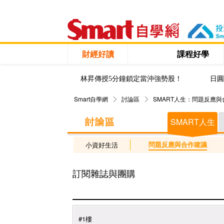
財經好讀
課程好學
林昇傳授5分鐘鎖定當沖強勢股！
日圓
Smart自學網
討論區
SMART人生：問題反應
SMART人生
問題反應與合作建議
小資好生活
訂閱雜誌與團購
#1樓