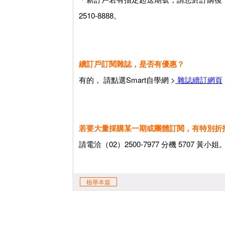
2510-8888。
續訂戶訂閱雜誌，是否有優惠？
有的， 請點選Smart自學網 >
雜誌續訂網頁
若要大量採購某一期或團體訂閱，有特別折
請電洽（02）2500-7977 分機 5707 黃小姐
檢舉本篇