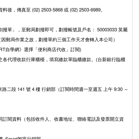
(02) 2503-5868 或 (02) 2503-6989。
單」，至郵局劃撥即可，劃撥帳號及戶名： 50003033 英屬
。（因郵局作業之故，劃撥單約三個工作天才會轉入本公司）
MART自學網》選擇「便利商店代收」訂閱)
之各代理收款行庫櫃檯，填寫繳款單臨櫃繳款。(台新銀行臨櫃
段 141 號 4 樓 行銷部（訂閱時間週一至週五 上午 9:30 ～
同訂閱資料（包括收件人、收書地址、聯絡電話及發票開立資
樓 Smart智富行銷部。