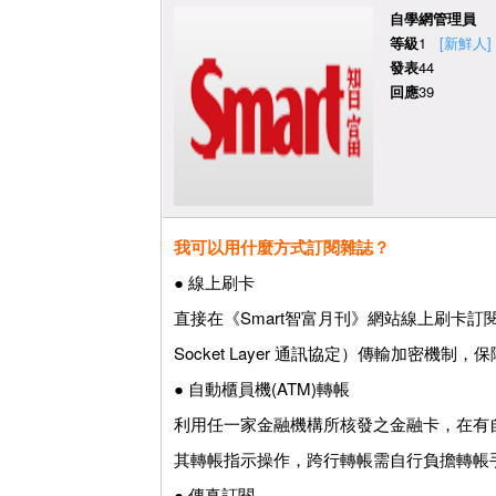
自學網管理員
等級
1
[新鮮人]
發表
44
回應
39
我可以用什麼方式訂閱雜誌？
● 線上刷卡
直接在《Smart智富月刊》網站線上刷卡訂閱。（使用 
Socket Layer 通訊協定）傳輸加密
● 自動櫃員機(ATM)轉帳
利用任一家金融機構所核發之金融卡，在有
其轉帳指示操作，跨行轉帳需自行負擔轉帳
● 傳真訂閱