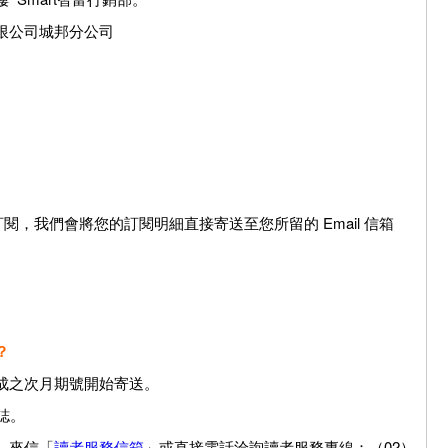
限公司城邦分公司
閱，我們會將您的訂閱明細直接寄送至您所留的 Email 信箱
？
成之次月期號開始寄送。
誌。
，來信「
讀者服務信箱
」或直接電話洽詢讀者服務專線：（02）