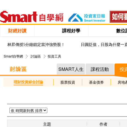
財經好讀
課程好學
數位
林昇傳授5分鐘鎖定當沖強勢股！
日圓貶值，日股為什麼一
Smart自學網
討論區
投資工具
SMART人生
課程活動
投
理財投資綜合討論
股票投資
基金債券
房地
主題
作者