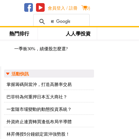
會員登入 / 註冊
(
0
)
熱門排行
人人學投資
一季衝30%，績優股怎麼選?
活動快訊
掌握籌碼與當沖，打造高勝率交易
巴菲特為何重押日本五大商社？
一套隨市場變動的動態投資系統？
外資終止連賣轉買逢低布局半導體
林昇傳授5分鐘鎖定當沖強勢股！