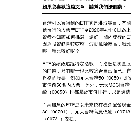
如果您喜歡這篇文章，請幫我們按個讚：
台灣可以買得到的ETF真是琳琅滿目，有國
信發行的股票型ETF至2020年4月13日
資者不知該如何挑選。還好，國內發行的E
因為投資範圍較狹窄，波動風險較高，我
哪一種比較好呢？
ETF的績效追蹤特定指數，而指數是衡量
的問題，只有哪一檔比較適合自己而已。
適格的股票，例如元大台灣50（0050）及
市值前50名內股票。另外，元大MSCI台灣（
續（00850）也都屬於市值排行，只是過
而高股息的ETF是以未來較有機會配發現金
30（00701）、元大台灣高息低波（007
（00731）都是。