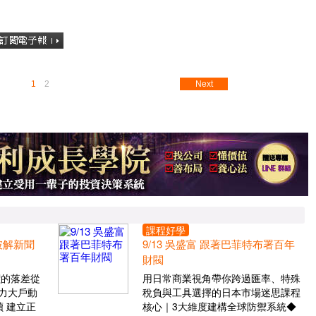
1
2
Next
課程好學
 破解新聞
9/13 吳盛富 跟著巴菲特布署百年
財閥
價的落差從
用日常商業視角帶你跨過匯率、特殊
力大戶動
稅負與工具選擇的日本市場迷思課程
 建立正
核心｜3大維度建構全球防禦系統◆