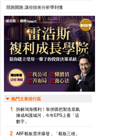
陪跑開跑 讓你技術分析學到懂
熱門文章排行區
拆解鴻海獲利！靠併購把製造底氣
煉成AI護城河，今年EPS上看「這
數字」
ABF載板需求爆發，「載板三雄」