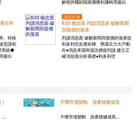
空
解密跨國財閥底層獲利邏輯用最白
課程好學
布署百年
8/23 楊忠憲 判讀消息面 破解新聞
與股價的落差
率、特殊
判讀消息面 破解新聞與股價的落差從
迷思課程
利多利空反應矩陣 辨識主力大戶動
禦系統◆
向●消息來源與資訊價值判讀 建立正
用最白
確消息面分析基礎●利多利空
煞！
不懼市場變動 資產穩健成長
..
不懼市場變動 資產穩健成長...