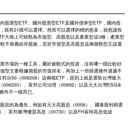
內股票型ETF、國外股票型ETF及國外債券型ETF，國內投
為止，就有21檔可以選擇。然而可以選擇的標的愈多，就愈讓投
TF大致上可歸類為市值型、高股息以及產業型這3種，產業型
比較不推薦給存股族，至於市值型及高股息這兩個類型又該選
股票市場的一種工具，屬於被動式的投資，沒有哪一檔比較好
市值型主要根據個股的市值排名，再加上一些篩選條件過濾不
富邦台50（006208）這兩檔ETF，原則上就是選取台灣最大
006203）、富邦公司治理（00692）以及元大台灣ESG永
濾條件不一樣而已。
股息的為優先，例如有元大高股息（0056）、國泰股利精選
13）、富邦臺灣優質高息（00730）以及FH富時高息低波