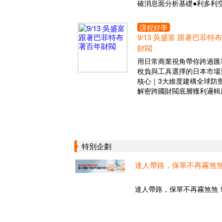
確消息面分析基礎●利多利
課程好學
9/13 吳盛富 跟著巴菲特
財閥
用日常商業視角帶你跨過匯
稅負與工具選擇的日本市場
核心｜3大維度建構全球防
解密跨國財閥底層獲利邏輯
特別企劃
達人帶路，保單不再霧煞
達人帶路，保單不再霧煞煞！.