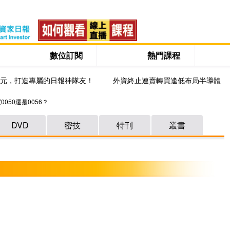
數位訂閱
熱門課程
0元，打造專屬的日報神隊友！
外資終止連賣轉買逢低布局半導體
0050還是0056？
DVD
密技
特刊
叢書