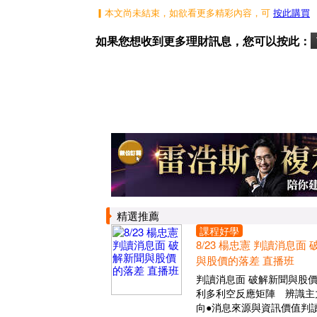
▎本文尚未結束，如欲看更多精彩內容，可
按此購買
如果您想收到更多理財訊息，您可以按此：
精選推薦
課程好學
8/23 楊忠憲 判讀消息面
與股價的落差 直播班
判讀消息面 破解新聞與股
利多利空反應矩陣 辨識主
向●消息來源與資訊價值判讀