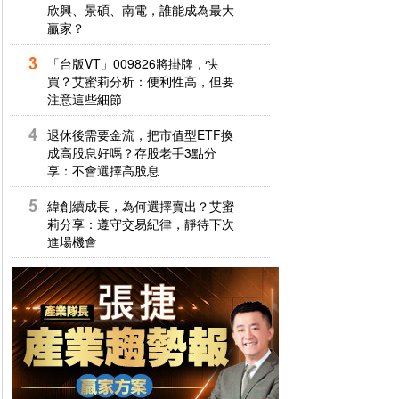
欣興、景碩、南電，誰能成為最大
贏家？
「台版VT」009826將掛牌，快
買？艾蜜莉分析：便利性高，但要
注意這些細節
退休後需要金流，把市值型ETF換
成高股息好嗎？存股老手3點分
享：不會選擇高股息
緯創續成長，為何選擇賣出？艾蜜
莉分享：遵守交易紀律，靜待下次
進場機會