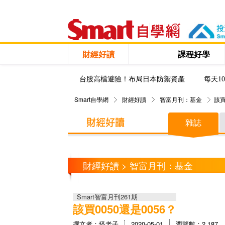
財經好讀
課程好學
台股高檔避險！布局日本防禦資產
每天1
Smart自學網
財經好讀
智富月刊：基金
該買
雜誌
財經好讀 > 智富月刊：基金
Smart智富月刊261期
該買0050還是0056？
撰文者：怪老子
2020-05-01
瀏覽數：2,187