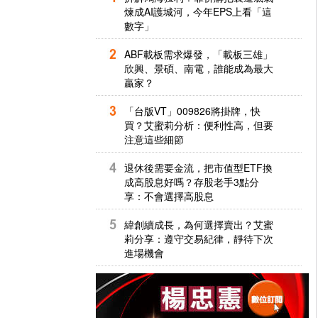
煉成AI護城河，今年EPS上看「這
數字」
ABF載板需求爆發，「載板三雄」
欣興、景碩、南電，誰能成為最大
贏家？
「台版VT」009826將掛牌，快
買？艾蜜莉分析：便利性高，但要
注意這些細節
退休後需要金流，把市值型ETF換
成高股息好嗎？存股老手3點分
享：不會選擇高股息
緯創續成長，為何選擇賣出？艾蜜
莉分享：遵守交易紀律，靜待下次
進場機會