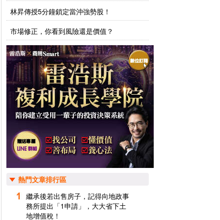
林昇傳授5分鐘鎖定當沖強勢股！
市場修正，你看到風險還是價值？
熱門文章排行區
繼承後若出售房子，記得向地政事
務所提出「1申請」，大大省下土
地增值稅！