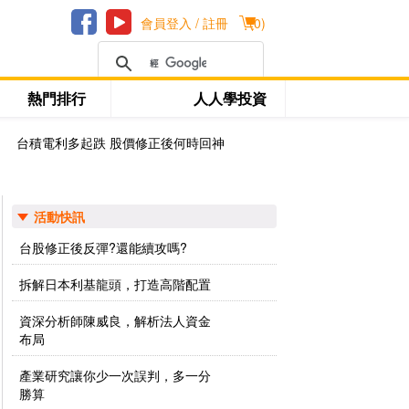
會員登入 / 註冊
(
0
)
熱門排行
人人學投資
台積電利多起跌 股價修正後何時回神
活動快訊
台股修正後反彈?還能續攻嗎?
拆解日本利基龍頭，打造高階配置
資深分析師陳威良，解析法人資金
布局
產業研究讓你少一次誤判，多一分
勝算