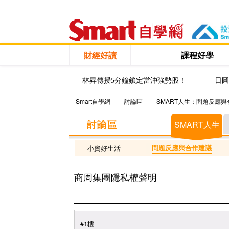
財經好讀
課程好學
林昇傳授5分鐘鎖定當沖強勢股！
日圓
Smart自學網
討論區
SMART人生：問題反應
SMART人生
問題反應與合作建議
小資好生活
商周集團隱私權聲明
#1樓