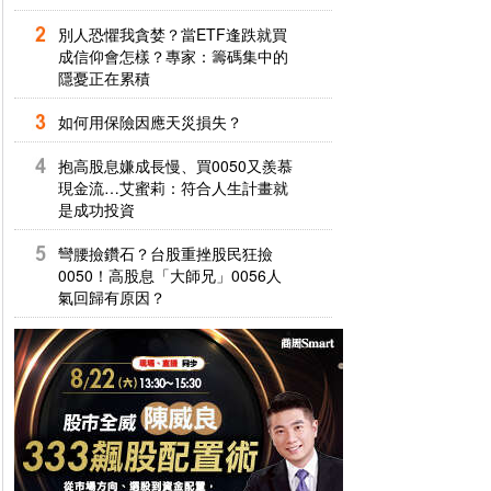
別人恐懼我貪婪？當ETF逢跌就買
成信仰會怎樣？專家：籌碼集中的
隱憂正在累積
如何用保險因應天災損失？
抱高股息嫌成長慢、買0050又羨慕
現金流…艾蜜莉：符合人生計畫就
是成功投資
彎腰撿鑽石？台股重挫股民狂撿
0050！高股息「大師兄」0056人
氣回歸有原因？