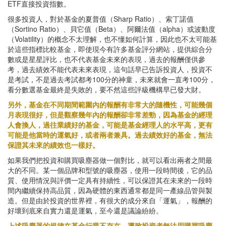
ETF直接投資指數。
很多投資人，對於基金的夏普值（Sharp Ratio）、索丁諾值
（Sortino Ratio）、貝它值（Beta）、阿爾法值（alpha）或波動度
（Volatility）的概念不太理解，也不懂如何計算，因此也不太可能基
於這些指標比較基金，即使現今有許多基金評分網站，提供綜合分
數或是星星評比，也不代表基金未來的表現，過去的報酬僅供參
考，過去績效不能代表未來表現，這句話早已告訴投資人，投資不
是考試，不是過去考試都考100分的神童，未來就會一直考100分，
看分數選基金最終是失敗的，要不然這些評級機構早已發大財。
另外，基金在不同期間範圍內的報酬有非常大的隨機性，可能幾個
月表現很好，但是觀察幾年內的報酬卻非常差勁，因為基金的經理
人會換人，過往業績好的基金，可能是基金經理人的水平高，更有
可能是他當時的運氣好，或者兩者兼具。過去績效好的基金，無法
保證其未來的績效也一樣好。
如果我們把投資和購買吸塵器做一個對比，就可以看出兩者之間最
大的不同。某一個品牌和型號的吸塵器，使用一段時間後，它的品
質、使用情況與評價一定具有持續性，可以保證其在未來的一段時
間內繼續保持高品質，因為硬體的東西通常都是同一產線品管與製
造。但是由於投資的世界裡，有很大的成分來自「運氣」，報酬的
好壞到底來自實力還是運氣，至今還是議論紛紛。
上述吸塵器的規律在基金行業不存在，導致投資者無法用購買吸塵