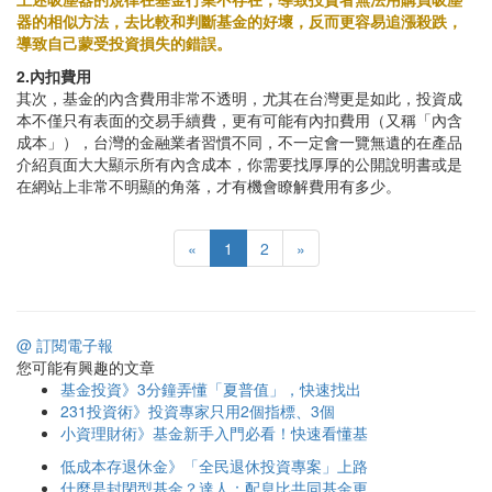
器的相似方法，去比較和判斷基金的好壞，反而更容易追漲殺跌，
導致自己蒙受投資損失的錯誤。
2.內扣費用
其次，基金的內含費用非常不透明，尤其在台灣更是如此，投資成
本不僅只有表面的交易手續費，更有可能有內扣費用（又稱「內含
成本」），台灣的金融業者習慣不同，不一定會一覽無遺的在產品
介紹頁面大大顯示所有內含成本，你需要找厚厚的公開說明書或是
在網站上非常不明顯的角落，才有機會瞭解費用有多少。
«
1
2
»
@ 訂閱電子報
您可能有興趣的文章
基金投資》3分鐘弄懂「夏普值」，快速找出
231投資術》投資專家只用2個指標、3個
小資理財術》基金新手入門必看！快速看懂基
低成本存退休金》「全民退休投資專案」上路
什麼是封閉型基金？達人：配息比共同基金更