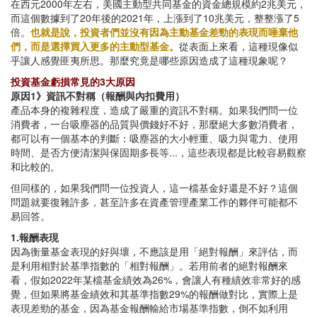
在西元2000年左右，美國主動型共同基金的資金總規模約2兆美元，
而這個數據到了20年後的2021年，上漲到了10兆美元，整整漲了5
倍。
也就是說，投資者們並沒有因為主動基金差勁的表現而唾棄他
們，而是選擇買入更多的主動型基金。
從表面上來看，這種現像似
乎讓人感覺匪夷所思。那麼究竟是哪些原因造成了這種現象呢？
投資基金虧損常見的3大原因
原因1》資訊不對稱（報酬與內扣費用）
產品本身的複雜程度，造成了嚴重的資訊不對稱。如果我們問一位
消費者，一台吸塵器的品質與價錢好不好，那麼絕大多數消費者，
都可以有一個基本的判斷：吸塵器的大小輕重、吸力與電力、使用
時間、是否方便清潔與保固期多長等...，這些表現都是比較容易觀察
和比較的。
但同樣的，如果我們問一位投資人，這一檔基金好還是不好？這個
問題就要復雜許多，甚至許多在資產管理產業工作的夥伴可能都不
易回答。
1.報酬表現
因為衡量基金表現的好與壞，不應該是用「絕對報酬」來評估，而
是利用相對於基準指數的「相對報酬」。若用前者的絕對報酬來
看，假如2022年某檔基金績效為26%，會讓人有種績效非常好的感
覺，但如果將基金績效和其基準指數29%的報酬做對比，實際上是
表現差勁的基金，因為基金報酬輸給市場基準指數，倒不如利用