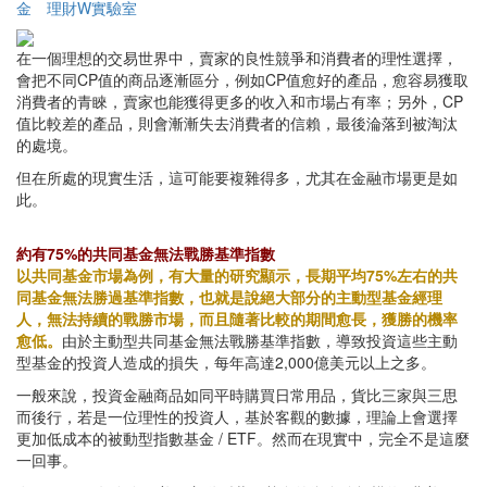
金
理財W實驗室
在一個理想的交易世界中，賣家的良性競爭和消費者的理性選擇，
會把不同CP值的商品逐漸區分，例如CP值愈好的產品，愈容易獲取
消費者的青睞，賣家也能獲得更多的收入和市場占有率；另外，CP
值比較差的產品，則會漸漸失去消費者的信賴，最後淪落到被淘汰
的處境。
但在所處的現實生活，這可能要複雜得多，尤其在金融市場更是如
此。
約有75%的共同基金無法戰勝基準指數
以共同基金市場為例，有大量的研究顯示，長期平均75%左右的共
同基金無法勝過基準指數，也就是說絕大部分的主動型基金經理
人，無法持續的戰勝市場，而且隨著比較的期間愈長，獲勝的機率
愈低。
由於主動型共同基金無法戰勝基準指數，導致投資這些主動
型基金的投資人造成的損失，每年高達2,000億美元以上之多。
一般來說，投資金融商品如同平時購買日常用品，貨比三家與三思
而後行，若是一位理性的投資人，基於客觀的數據，理論上會選擇
更加低成本的被動型指數基金 / ETF。然而在現實中，完全不是這麼
一回事。