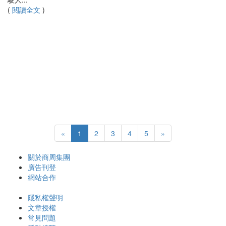
(
閱讀全文
)
«
1
2
3
4
5
»
關於商周集團
廣告刊登
網站合作
隱私權聲明
文章授權
常見問題