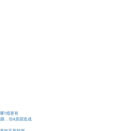
雄哪1檔更有
眼，但4原因造成
厲害的不是預測，