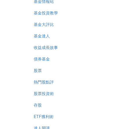
基金情報站
基金投資教學
基金大評比
基金達人
收益成長故事
債券基金
股票
熱門股點評
股票投資術
存股
ETF獲利術
達人開講