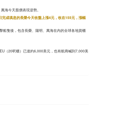
、萬海今天股價表現逆勢。
2日完成填息的長榮今天收盤上漲4元，收在155元，漲幅
海攻擊船隻後，包含長榮、陽明、萬海在內的全球各地貨櫃
0呎櫃）已達約6,000美元，也有航商喊到7,000美