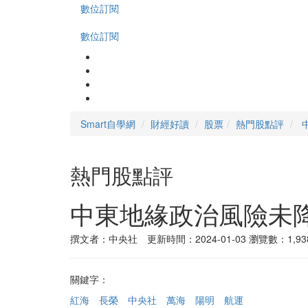
數位訂閱
數位訂閱
Smart自學網
財經好讀
股票
熱門股點評
熱門股點評
中東地緣政治風險未降
撰文者：中央社 更新時間：2024-01-03
瀏覽數：1,93
關鍵字：
紅海
長榮
中央社
萬海
陽明
航運