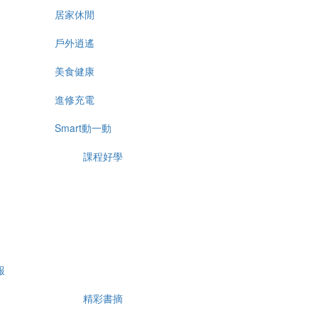
居家休閒
戶外逍遙
美食健康
進修充電
Smart動一動
課程好學
報
精彩書摘