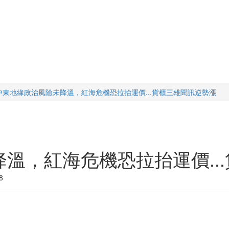
中東地緣政治風險未降溫，紅海危機恐拉抬運價...貨櫃三雄聞訊逆勢漲
溫，紅海危機恐拉抬運價..
8