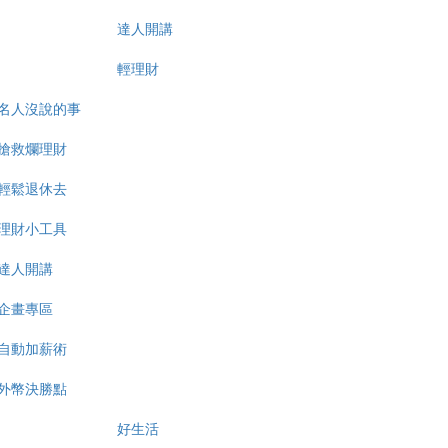
達人開講
輕理財
名人沒說的事
搶救爛理財
輕鬆退休去
理財小工具
達人開講
企畫專區
自動加薪術
外幣決勝點
好生活