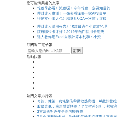
您可能有興趣的文章
報稅季必看》減稅囉！今年報稅一定要知道的
理財達人實測！一張表看懂哪一家AI投資平
行動支付懶人包》精選6大QA一次懂：這樣
理財達人試用報告》10款最適合小資族的理
該辦哪張卡才好？2019年熱門信用卡消費
達人教你用Excel自動計算本利和：小資
訂閱週二電子報
訂閱
活動快訊
熱門文章排行區
奇鋐、健策...功耗翻倍帶動散熱商機！AI散熱雙
股價走低，廣達體質轉差了？艾蜜莉分析：營收亮
3方法應對逐年走高的醫療費
7月台股歷經慘崩，為什麼VT幾乎沒感覺？真正