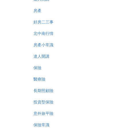
房產
好房二三事
北中南行情
房產小常識
達人開講
保險
醫療險
長期照顧險
投資型保險
意外旅平險
保險常識