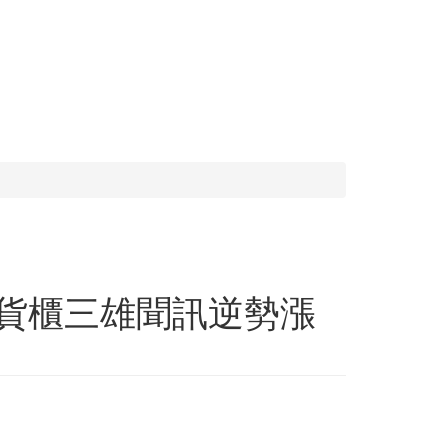
.貨櫃三雄聞訊逆勢漲