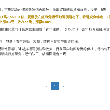
海，市場認為恐將導致運價再攀升，激勵買盤轉進貨櫃族群，長榮、陽明
在1萬7,559.31點。貨櫃股在紅海危機帶動運價題材下，吸引資金轉進，
上漲0.3元，收在55元，漲幅0.55%。
撐腰的葉門什葉派激進團體「青年運動」（Houthis）去年12月在紅
通行，但遭「青年運動」攻擊，隨後再度暫停取道紅海。
進影響，近期貨櫃運價波動較大，目前國內航商歐洲線價格，傳出每TEU（2
繼續繞行好望角，恐怕缺工、缺櫃問題會出現。
«
1
»