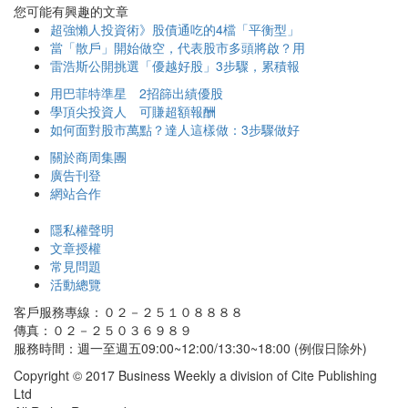
您可能有興趣的文章
超強懶人投資術》股債通吃的4檔「平衡型」
當「散戶」開始做空，代表股市多頭將啟？用
雷浩斯公開挑選「優越好股」3步驟，累積報
用巴菲特準星 2招篩出績優股
學頂尖投資人 可賺超額報酬
如何面對股市萬點？達人這樣做：3步驟做好
關於商周集團
廣告刊登
網站合作
隱私權聲明
文章授權
常見問題
活動總覽
客戶服務專線：０２－２５１０８８８８
傳真：０２－２５０３６９８９
服務時間：週一至週五09:00~12:00/13:30~18:00 (例假日除外)
Copyright © 2017 Business Weekly a division of Cite Publishing
Ltd