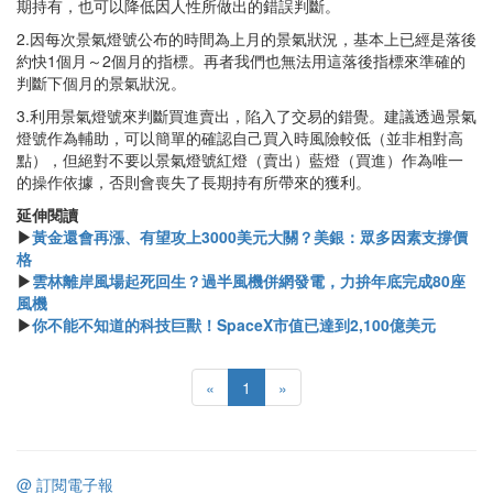
期持有，也可以降低因人性所做出的錯誤判斷。
2.因每次景氣燈號公布的時間為上月的景氣狀況，基本上已經是落後
約快1個月～2個月的指標。再者我們也無法用這落後指標來準確的
判斷下個月的景氣狀況。
3.利用景氣燈號來判斷買進賣出，陷入了交易的錯覺。建議透過景氣
燈號作為輔助，可以簡單的確認自己買入時風險較低（並非相對高
點），但絕對不要以景氣燈號紅燈（賣出）藍燈（買進）作為唯一
的操作依據，否則會喪失了長期持有所帶來的獲利。
延伸閱讀
▶
黃金還會再漲、有望攻上3000美元大關？美銀：眾多因素支撐價
格
▶
雲林離岸風場起死回生？過半風機併網發電，力拚年底完成80座
風機
▶
你不能不知道的科技巨獸！SpaceX市值已達到2,100億美元
«
1
»
@ 訂閱電子報