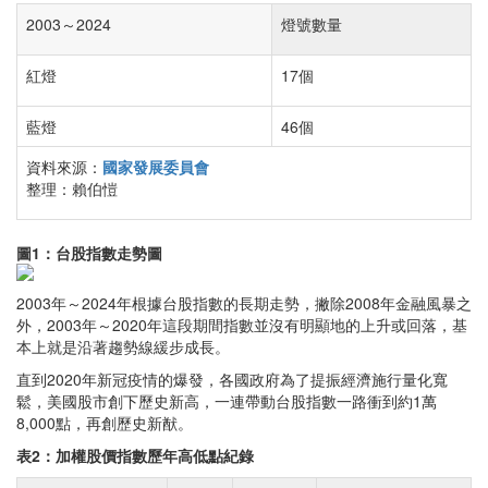
2003～2024
燈號數量
紅燈
17個
藍燈
46個
資料來源：
國家發展委員會
整理：賴伯愷
圖1：台股指數走勢圖
2003年～2024年根據台股指數的長期走勢，撇除2008年金融風暴之
外，2003年～2020年這段期間指數並沒有明顯地的上升或回落，基
本上就是沿著趨勢線緩步成長。
直到2020年新冠疫情的爆發，各國政府為了提振經濟施行量化寬
鬆，美國股市創下歷史新高，一連帶動台股指數一路衝到約1萬
8,000點，再創歷史新猷。
表2：加權股價指數歷年高低點紀錄