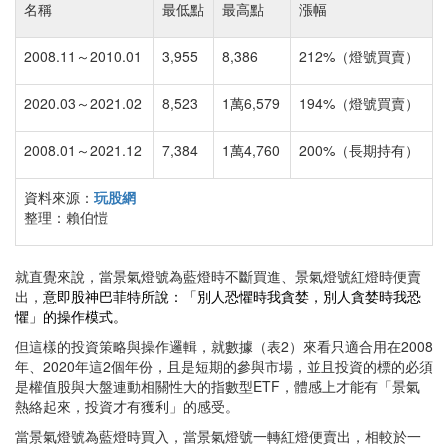
名稱
最低點
最高點
漲幅
2008.11～2010.01
3,955
8,386
212%（燈號買賣）
2020.03～2021.02
8,523
1萬6,579
194%（燈號買賣）
2008.01～2021.12
7,384
1萬4,760
200%（長期持有）
資料來源：
玩股網
整理：賴伯愷
就直覺來說，當景氣燈號為藍燈時不斷買進、景氣燈號紅燈時便賣
出，
意即股神巴菲特所說：「別人恐懼時我貪婪，別人貪婪時我恐
懼」的操作模式。
但這樣的投資策略與操作邏輯，就數據（表2）來看只適合用在2008
年、2020年這2個年份，且是短期的參與市場，並且投資的標的必須
是權值股與大盤連動相關性大的指數型ETF，體感上才能有「景氣
熱絡起來，投資才有獲利」的感受。
當景氣燈號為藍燈時買入，當景氣燈號一轉紅燈便賣出，相較於一