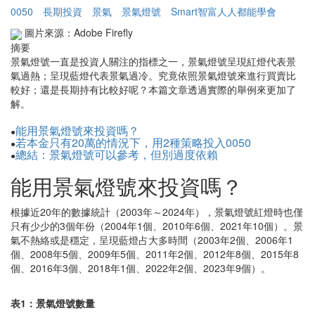
0050
長期投資
景氣
景氣燈號
Smart智富人人都能學會
圖片來源：Adobe Firefly
摘要
景氣燈號一直是投資人關注的指標之一，景氣燈號呈現紅燈代表景
氣過熱；呈現藍燈代表景氣過冷。究竟依照景氣燈號來進行買賣比
較好；還是長期持有比較好呢？本篇文章透過實際的舉例來更加了
解。
能用景氣燈號來投資嗎？
●
若本金只有20萬的情況下，用2種策略投入0050
●
總結：景氣燈號可以參考，但別過度依賴
●
能用景氣燈號來投資嗎？
根據近20年的數據統計（2003年～2024年），景氣燈號紅燈時也僅
只有少少的3個年份（2004年1個、2010年6個、2021年10個）。景
氣不熱絡或是穩定，呈現藍燈占大多時間（2003年2個、2006年1
個、2008年5個、2009年5個、2011年2個、2012年8個、2015年8
個、2016年3個、2018年1個、2022年2個、2023年9個）。
表1：景氣燈號數量