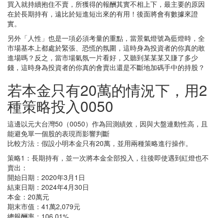
買入就持續抱住不賣，所獲得的報酬其實不相上下，最主要的原因
在於長期持有，遠比於短進短出來的有用！後面將會有數據來證
實。
另外「人性」也是一項必須考量的重點，當景氣燈號為藍燈時，全
市場基本上都處於緊張、恐慌的氛圍，這時身為投資者的你真的敢
進場嗎？反之，當市場氣氛一片看好，又聽到某某某又賺了多少
錢，這時身為投資者的你真的會賣出還是不斷地加碼手中的持股？
若本金只有20萬的情況下，用2
種策略投入0050
這邊以元大台灣50（0050）作為回測績效，因與大盤連動性高，且
能避免單一個股的表現而影響判斷
比較方法：假設小明本金只有20萬，並用兩種策略進行操作。
策略1：長期持有，並一次將本金全部投入，往後即使遇到紅燈也不
賣出：
開始日期：2020年3月1日
結束日期：2024年4月30日
本金：20萬元
期末市值：41萬2,079元
總報酬率：106.01%