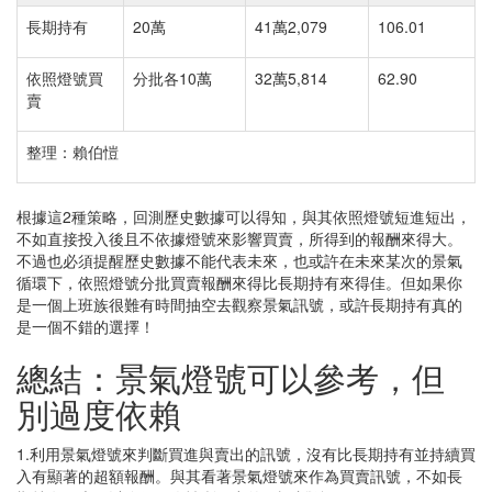
長期持有
20萬
41萬2,079
106.01
依照燈號買
分批各10萬
32萬5,814
62.90
賣
整理：賴伯愷
根據這2種策略，回測歷史數據可以得知，與其依照燈號短進短出，
不如直接投入後且不依據燈號來影響買賣，所得到的報酬來得大。
不過也必須提醒歷史數據不能代表未來，也或許在未來某次的景氣
循環下，依照燈號分批買賣報酬來得比長期持有來得佳。但如果你
是一個上班族很難有時間抽空去觀察景氣訊號，或許長期持有真的
是一個不錯的選擇！
總結：景氣燈號可以參考，但
別過度依賴
1.利用景氣燈號來判斷買進與賣出的訊號，沒有比長期持有並持續買
入有顯著的超額報酬。與其看著景氣燈號來作為買賣訊號，不如長