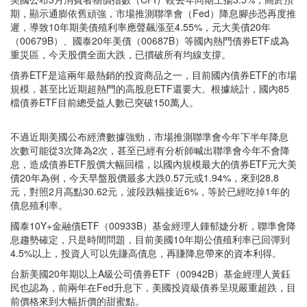
期，顯示通膨依舊頑強，市場推測聯準會（Fed）降息腳步恐再度推
遲，導致10年期美債殖利率應聲飆漲至4.55%，元大美債20年
（00679B）、國泰20年美債（00687B）等國內熱門債券ETF成為
重災區，今天股價全面大跌，已摜破所有均線支撐。
債券ETF是這兩年最熱銷的投資商品之一，目前國內債券ETF的市場
規模，甚至比近期超熱門的高股息ETF還要大。根據統計，國內85
檔債券ETF目前總受益人數已突破150萬人。
不過近期美國公布經濟數據強勁，市場推測聯準會今年下半年降息
次數可能從3次降為2次，甚至已經有分析師喊出聯準會今年不會降
息，造成債券ETF股價大幅回檔，以國內規模最大的債券ETF元大美
債20年為例，今天早盤股價最多大跌0.57元或1.94%，來到28.8
元，對照2月高點30.62元，波段跌幅接近6%，等於已經吃掉1年的
債息殖利率。
國泰10Y+金融債ETF（00933B）基金經理人鍾郁婕分析，聯準會降
息趨勢確定，只是時間問題，目前美國10年期公債殖利率已回彈到
4.5%以上，投資人可以先賺高債息，再賺降息帶來的資本利得。
台新美國20年期以上A級公司債券ETF（00942B）基金經理人黃鈺
民也認為，前兩年在Fed升息下，美國投資級債券呈現嚴重超跌，目
前價格來到大幅折價的甜蜜點。