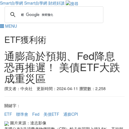
Smart自學網
Smart自學網 財經好讀
MENU
ETF獲利術
通膨高於預期、Fed降息
恐再推遲！ 美債ETF大跌
成重災區
撰文者：中央社 更新時間：2024-04-11
瀏覽數：2,258
關鍵字：
ETF
聯準會
Fed
美債ETF
通膨CPI
圖片來源：達志影像
美國公布3月消費者物價指數（CPI）較去年同期上揚3.5%，高於預