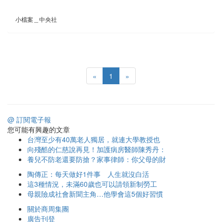
小檔案＿中央社
«
1
»
@ 訂閱電子報
您可能有興趣的文章
台灣至少有40萬老人獨居，就連大學教授也
向殘酷的仁慈說再見！加護病房醫師陳秀丹：
養兒不防老還要防搶？家事律師：你父母的財
陶傳正：每天做好1件事 人生就沒白活
這3種情況，未滿60歲也可以請領新制勞工
母親險成社會新聞主角…他學會這5個好習慣
關於商周集團
廣告刊登