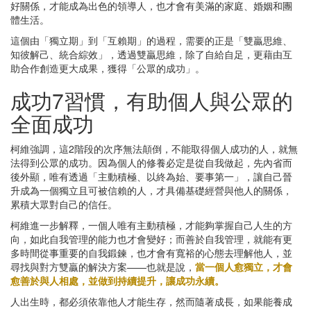
好關係，才能成為出色的領導人，也才會有美滿的家庭、婚姻和團
體生活。
這個由「獨立期」到「互賴期」的過程，需要的正是「雙贏思維、
知彼解己、統合綜效」，透過雙贏思維，除了自給自足，更藉由互
助合作創造更大成果，獲得「公眾的成功」。
成功7習慣，有助個人與公眾的
全面成功
柯維強調，這2階段的次序無法顛倒，不能取得個人成功的人，就無
法得到公眾的成功。因為個人的修養必定是從自我做起，先內省而
後外顯，唯有透過「主動積極、以終為始、要事第一」，讓自己晉
升成為一個獨立且可被信賴的人，才具備基礎經營與他人的關係，
累積大眾對自己的信任。
柯維進一步解釋，一個人唯有主動積極，才能夠掌握自己人生的方
向，如此自我管理的能力也才會變好；而善於自我管理，就能有更
多時間從事重要的自我鍛鍊，也才會有寬裕的心態去理解他人，並
尋找與對方雙贏的解決方案——也就是說，
當一個人愈獨立，才會
愈善於與人相處，並做到持續提升，讓成功永續。
人出生時，都必須依靠他人才能生存，然而隨著成長，如果能養成