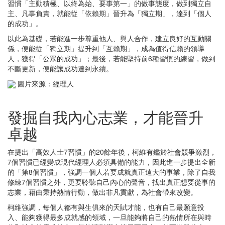
習慣「主動積極、以終為始、要事第一」的做事態度，做到獨立自
主、凡事負責，就能從「依賴期」晉升為「獨立期」，達到「個人
的成功」。
以此為基礎，若能進一步尊重他人、與人合作，建立良好的互動關
係，便能從「獨立期」提升到「互賴期」，成為值得信賴的領導
人，獲得「公眾的成功」；最後，若能堅持前6種習慣的練習，做到
不斷更新，便能讓成功達到永續。
圖片來源：經理人
發掘自我內心志業，才能晉升
卓越
在提出「高效人士7習慣」的20餘年後，柯維有鑑於社會競爭激烈，
7個習慣已經變成現代經理人必須具備的能力，因此進一步提出全新
的「第8個習慣」，強調一個人若要成就真正遠大的事業，除了自我
修練7個習慣之外，更要聆聽自己內心的聲音，找出真正想要從事的
志業，藉由秉持熱情行動，做出非凡貢獻，為社會帶來改變。
柯維強調，每個人都有與生俱來的天賦才能，也有自己最願意投
入、能夠獲得最多成就感的領域，一旦能夠將自己的熱情所在與時