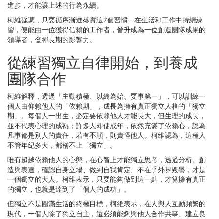
進步，才能讓上述的行為永續。
柯維強調，只要循序漸進落實這7個習慣，在生活和工作中持續練
習，便能由一位獲得信賴的工作者，晉升成為一位創造團隊成果的
領導者，發揮長期的影響力。
從練習獨立自律開始，到養成
團隊合作
柯維解釋，透過「主動積極、以終為始、要事第一」，可以訓練一
個人由仰賴他人的「依賴期」，成長為擁有真正獨立人格的「獨立
期」。每個人一出生，必定要依賴他人才能長大，但生理的成長，
並不代表心理的成熟；許多人即使成年，依然充滿了依賴心，認為
凡事都是別人的責任，若有不順，則責怪他人。柯維認為，這種人
不管年紀多大，都稱不上「獨立」。
唯有超越依賴他人的心態，在心智上才能獨立思考，透過分析、創
造與表達，確認自身立場、做到自我肯定、不在乎外界毀譽，才是
一個獨立的大人。柯維表示，只要能夠做到這一點，才算擁有真正
的獨立，也就是達到了「個人的成功」。
但獨立不是圓滿生活的終極目標，柯維表示，在人與人互動頻繁的
現代，一個人除了獨立自主，還必須能夠與他人合作共事、建立良