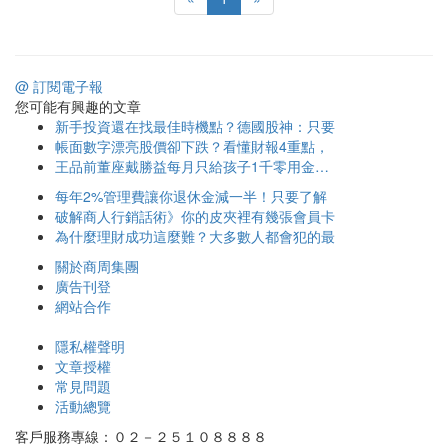
@ 訂閱電子報
您可能有興趣的文章
新手投資還在找最佳時機點？德國股神：只要
帳面數字漂亮股價卻下跌？看懂財報4重點，
王品前董座戴勝益每月只給孩子1千零用金…
每年2%管理費讓你退休金減一半！只要了解
破解商人行銷話術》你的皮夾裡有幾張會員卡
為什麼理財成功這麼難？大多數人都會犯的最
關於商周集團
廣告刊登
網站合作
隱私權聲明
文章授權
常見問題
活動總覽
客戶服務專線：０２－２５１０８８８８