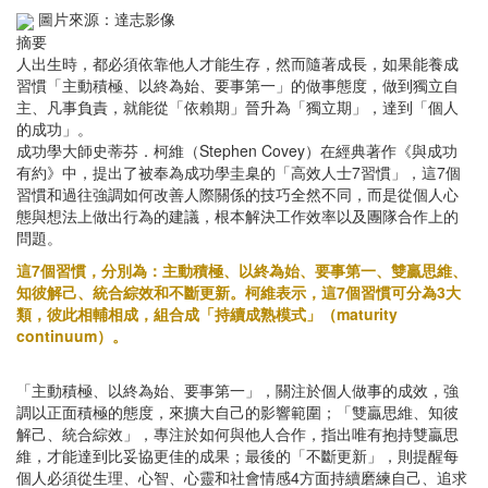
圖片來源：達志影像
摘要
人出生時，都必須依靠他人才能生存，然而隨著成長，如果能養成
習慣「主動積極、以終為始、要事第一」的做事態度，做到獨立自
主、凡事負責，就能從「依賴期」晉升為「獨立期」，達到「個人
的成功」。
成功學大師史蒂芬．柯維（Stephen Covey）在經典著作《與成功
有約》中，提出了被奉為成功學圭臬的「高效人士7習慣」，這7個
習慣和過往強調如何改善人際關係的技巧全然不同，而是從個人心
態與想法上做出行為的建議，根本解決工作效率以及團隊合作上的
問題。
這7個習慣，分別為：主動積極、以終為始、要事第一、雙贏思維、
知彼解己、統合綜效和不斷更新。柯維表示，這7個習慣可分為3大
類，彼此相輔相成，組合成「持續成熟模式」（maturity
continuum）。
「主動積極、以終為始、要事第一」，關注於個人做事的成效，強
調以正面積極的態度，來擴大自己的影響範圍；「雙贏思維、知彼
解己、統合綜效」，專注於如何與他人合作，指出唯有抱持雙贏思
維，才能達到比妥協更佳的成果；最後的「不斷更新」，則提醒每
個人必須從生理、心智、心靈和社會情感4方面持續磨練自己、追求