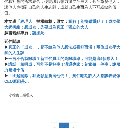
代和社會的需求結合，便能讓影響力擴展至最大，甚至激發他人，
讓他人也找到自己的人生志願，成就自己生而為人不可或缺的價
值。
本文獲
「經理人」
授權轉載，原文：
圖解｜別搞錯重點了！成功學
大師柯維：想成功，先要成為真正「獨立的大人」
臉書粉絲專頁，
請按此
延伸閱讀
▶
真正的「成功」，是不該為他人想法或喜好而活！兩位成功學大
師的人生課
▶
一言不合就離職？新世代員工的高離職率，可能是這5個原因！
▶
講話一氣呵成，可能不是好事！溝通專家：刻意做一件事，說服
力暴增十倍
▶
「比起開除，我更願意折磨他們！」黃仁勳期許人人都該表現像
CEO原因是…
小檔案＿經理人
«
1
»