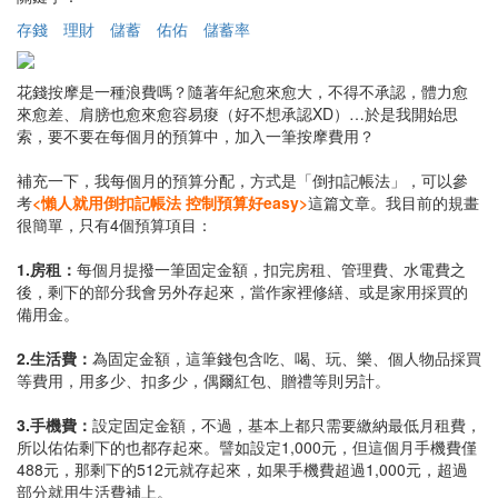
存錢
理財
儲蓄
佑佑
儲蓄率
花錢按摩是一種浪費嗎？隨著年紀愈來愈大，不得不承認，體力愈
來愈差、肩膀也愈來愈容易痠（好不想承認XD）…於是我開始思
索，要不要在每個月的預算中，加入一筆按摩費用？
補充一下，我每個月的預算分配，方式是「倒扣記帳法」，可以參
考
<懶人就用倒扣記帳法 控制預算好easy>
這篇文章。我目前的規畫
很簡單，只有4個預算項目：
1.房租：
每個月提撥一筆固定金額，扣完房租、管理費、水電費之
後，剩下的部分我會另外存起來，當作家裡修繕、或是家用採買的
備用金。
2.生活費：
為固定金額，這筆錢包含吃、喝、玩、樂、個人物品採買
等費用，用多少、扣多少，偶爾紅包、贈禮等則另計。
3.手機費：
設定固定金額，不過，基本上都只需要繳納最低月租費，
所以佑佑剩下的也都存起來。譬如設定1,000元，但這個月手機費僅
488元，那剩下的512元就存起來，如果手機費超過1,000元，超過
部分就用生活費補上。