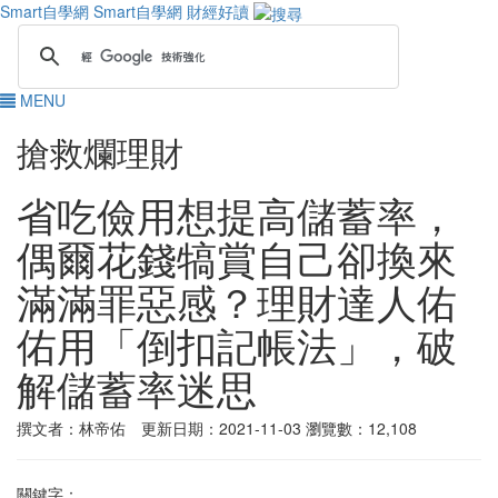
Smart自學網
Smart自學網 財經好讀
MENU
搶救爛理財
省吃儉用想提高儲蓄率，
偶爾花錢犒賞自己卻換來
滿滿罪惡感？理財達人佑
佑用「倒扣記帳法」，破
解儲蓄率迷思
撰文者：林帝佑 更新日期：2021-11-03
瀏覽數：12,108
關鍵字：