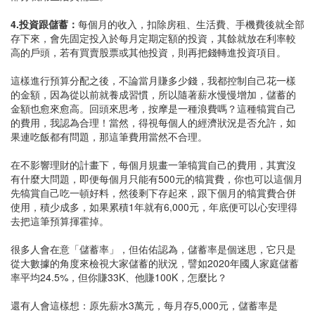
4.投資跟儲蓄：
每個月的收入，扣除房租、生活費、手機費後就全部
存下來，會先固定投入於每月定期定額的投資，其餘就放在利率較
高的戶頭，若有買賣股票或其他投資，則再把錢轉進投資項目。
這樣進行預算分配之後，不論當月賺多少錢，我都控制自己花一樣
的金額，因為從以前就養成習慣，所以隨著薪水慢慢增加，儲蓄的
金額也愈來愈高。回頭來思考，按摩是一種浪費嗎？這種犒賞自己
的費用，我認為合理！當然，得視每個人的經濟狀況是否允許，如
果連吃飯都有問題，那這筆費用當然不合理。
在不影響理財的計畫下，每個月規畫一筆犒賞自己的費用，其實沒
有什麼大問題，即便每個月只能有500元的犒賞費，你也可以這個月
先犒賞自己吃一頓好料，然後剩下存起來，跟下個月的犒賞費合併
使用，積少成多，如果累積1年就有6,000元，年底便可以心安理得
去把這筆預算揮霍掉。
很多人會在意「儲蓄率」，但佑佑認為，儲蓄率是個迷思，它只是
從大數據的角度來檢視大家儲蓄的狀況，譬如2020年國人家庭儲蓄
率平均24.5%，但你賺33K、他賺100K，怎麼比？
還有人會這樣想：原先薪水3萬元，每月存5,000元，儲蓄率是