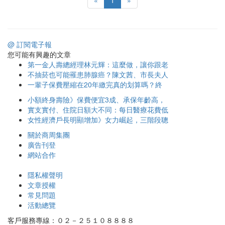
«
1
»
@ 訂閱電子報
您可能有興趣的文章
第一金人壽總經理林元輝：這麼做，讓你跟老
不抽菸也可能罹患肺腺癌？陳文茜、市長夫人
一輩子保費壓縮在20年繳完真的划算嗎？終
小額終身壽險》保費便宜3成、承保年齡高，
實支實付、住院日額大不同：每日醫療花費低
女性經濟戶長明顯增加》女力崛起，三階段聰
關於商周集團
廣告刊登
網站合作
隱私權聲明
文章授權
常見問題
活動總覽
客戶服務專線：０２－２５１０８８８８