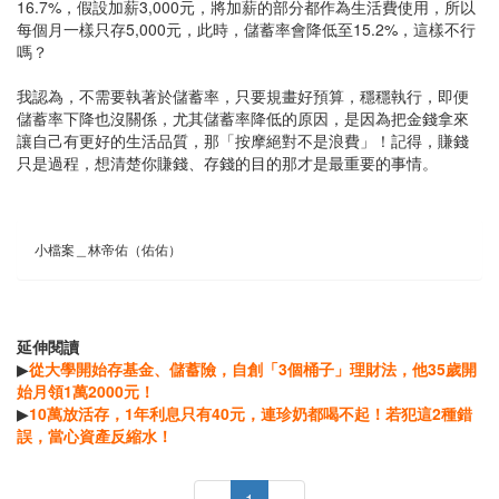
16.7%，假設加薪3,000元，將加薪的部分都作為生活費使用，所以
每個月一樣只存5,000元，此時，儲蓄率會降低至15.2%，這樣不行
嗎？
我認為，不需要執著於儲蓄率，只要規畫好預算，穩穩執行，即便
儲蓄率下降也沒關係，尤其儲蓄率降低的原因，是因為把金錢拿來
讓自己有更好的生活品質，那「按摩絕對不是浪費」！記得，賺錢
只是過程，想清楚你賺錢、存錢的目的那才是最重要的事情。
小檔案＿林帝佑（佑佑）
延伸閱讀
▶
從大學開始存基金、儲蓄險，自創「3個桶子」理財法，他35歲開
始月領1萬2000元！
▶
10萬放活存，1年利息只有40元，連珍奶都喝不起！若犯這2種錯
誤，當心資產反縮水！