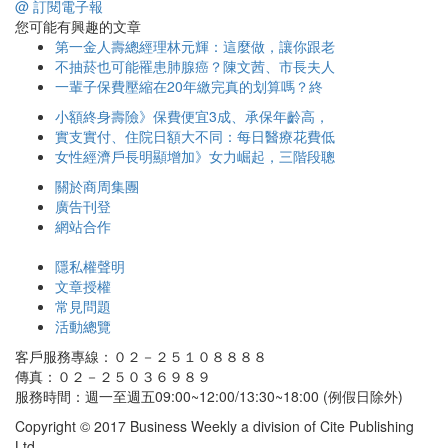
@ 訂閱電子報
您可能有興趣的文章
第一金人壽總經理林元輝：這麼做，讓你跟老
不抽菸也可能罹患肺腺癌？陳文茜、市長夫人
一輩子保費壓縮在20年繳完真的划算嗎？終
小額終身壽險》保費便宜3成、承保年齡高，
實支實付、住院日額大不同：每日醫療花費低
女性經濟戶長明顯增加》女力崛起，三階段聰
關於商周集團
廣告刊登
網站合作
隱私權聲明
文章授權
常見問題
活動總覽
客戶服務專線：０２－２５１０８８８８
傳真：０２－２５０３６９８９
服務時間：週一至週五09:00~12:00/13:30~18:00 (例假日除外)
Copyright © 2017 Business Weekly a division of Cite Publishing
Ltd