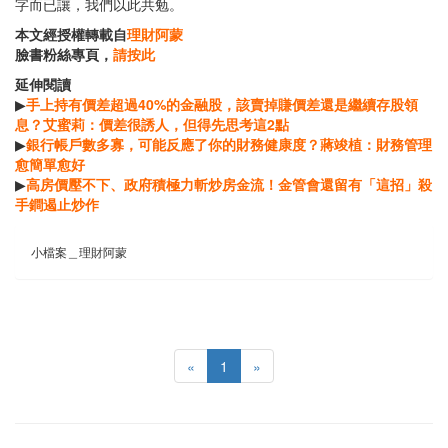
字而已讓，我們以此共勉。
本文經授權轉載自
理財阿蒙
臉書粉絲專頁，
請按此
延伸閱讀
▶
手上持有價差超過40%的金融股，該賣掉賺價差還是繼續存股領
息？艾蜜莉：價差很誘人，但得先思考這2點
▶
銀行帳戶數多寡，可能反應了你的財務健康度？蔣竣植：財務管理
愈簡單愈好
▶
高房價壓不下、政府積極力斬炒房金流！金管會還留有「這招」殺
手鐧遏止炒作
小檔案＿理財阿蒙
«
1
»