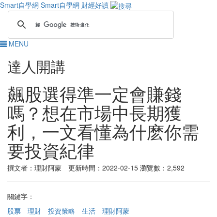
Smart自學網
Smart自學網 財經好讀
MENU
達人開講
飆股選得準一定會賺錢
嗎？想在市場中長期獲
利，一文看懂為什麽你需
要投資紀律
撰文者：理財阿蒙 更新時間：2022-02-15
瀏覽數：2,592
關鍵字：
股票
理財
投資策略
生活
理財阿蒙