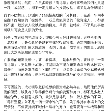
像理所當然，然而，在很多時候「看得準」這件事帶給我們的只是
一種「成就感」，卻不一定是最大的投資收益，這又是為什麼呢？
我們不妨想想，預測到了好幾檔飆股的「分析師」，在某一年內本
金翻了好幾倍的「操盤手」，或是意氣風發的「投資達人」，都很
難不讓一般投資人投以欣羨的目光。畢竟，被特殊、不平凡的事物
所吸引可說是人類的天性。
只是，在這樣的光環背後，卻很少有人仔細去推敲，這些所謂的
「成功者」，是否真的是以有理據的投資策略、適當的風險承擔，
長期而穩定地打敗大盤績效，否則，真正「成功者」的數量，絕對
會比大眾所認知的還要少非常多。
在股市的短期波動中，要「看得準」，是非常難的，要維持「一直
看得準」，更是難上加難，這是因為市場在短期通常呈現比較高的
隨機性，而無效率所產生的套利空間，或者說是重複的交易模式可
以用來獲利的機會，也很容易隨著時間被其他的交易者發現、擠壓
掉。
不可否認的，成功獲取超額報酬的投資者必然存在，然而他們所具
備的優勢，以及為了取得優勢所付出的資源和努力，卻不是多數人
所能做到、或願意去做的。就算是做得到，和一般人想像的不同，
「尋找聖盃」並不是一個一勞永逸的工作。為了維持在市場上的交
易優勢，不但要持續不斷付出這樣的努力，也還要有一些機遇和運