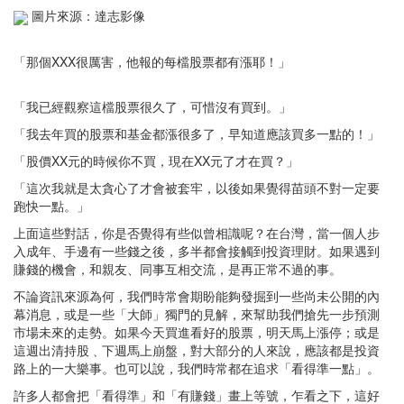
圖片來源：達志影像
「那個XXX很厲害，他報的每檔股票都有漲耶！」
「我已經觀察這檔股票很久了，可惜沒有買到。」
「我去年買的股票和基金都漲很多了，早知道應該買多一點的！」
「股價XX元的時候你不買，現在XX元了才在買？」
「這次我就是太貪心了才會被套牢，以後如果覺得苗頭不對一定要
跑快一點。」
上面這些對話，你是否覺得有些似曾相識呢？在台灣，當一個人步
入成年、手邊有一些錢之後，多半都會接觸到投資理財。如果遇到
賺錢的機會，和親友、同事互相交流，是再正常不過的事。
不論資訊來源為何，我們時常會期盼能夠發掘到一些尚未公開的內
幕消息，或是一些「大師」獨門的見解，來幫助我們搶先一步預測
市場未來的走勢。如果今天買進看好的股票，明天馬上漲停；或是
這週出清持股﹑下週馬上崩盤，對大部分的人來說，應該都是投資
路上的一大樂事。也可以說，我們時常都在追求「看得準一點」。
許多人都會把「看得準」和「有賺錢」畫上等號，乍看之下，這好