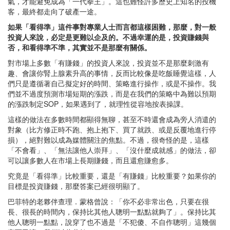
氣，才能避免成為「一代拳王」。這也難怪許多歷史上知名的投機
客，最終都走向了破產一途。
如果「看得準」這件事對專業人士而言都這樣困難，那麼，對一般
投資人來說，必定是更難以企及的。不過幸運的是，投資賺錢與
否，和看得準不準，其實並不是那麼有關係。
對市場上多數「有賺錢」的投資人來說，投資並不是那麼刺激有
趣、會讓你腎上腺素升高的事情，反而比較像是吃飯睡覺這樣，人
們只是遵循著自己擬定好的時間、策略進行操作，或是不操作。我
們並不過度預測市場短期的漲跌，而是在我們的策略中為難以預期
的漲跌制定SOP，如果遇到了，就理性從容地按表操課。
這樣的做法在多數時間都顯得無聊，甚至不時還會成為旁人消遣的
對象（比方修正時不跑、抱上抱下、買了就跌、或是反覆地進行停
損），絕對難以成為媒體關注的焦點。不過，很奇怪的是，這樣
「不會看」、「無法讓他人崇拜」、「沒什麼成就感」的做法，卻
可以讓多數人在市場上長期賺錢，而且還愈賺愈多。
究竟是「看得準」比較重要，還是「有賺錢」比較重要？如果你的
目標是投資賺錢，那麼答案已經很明顯了。
巴菲特的老夥伴查理．蒙格曾說：「你不必非常出色，只要在很
長、很長的時間內，保持比其他人聰明一點點就夠了」。保持比其
他人聰明一點點，說穿了也不過是「不犯傻、不自作聰明」這幾個