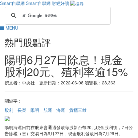
Smart自學網
Smart自學網 財經好讀
MENU
熱門股點評
陽明6月27日除息！現金
股利20元、殖利率逾15%
撰文者：中央社 更新日期：2022-06-08
瀏覽數：28,363
關鍵字：
股利
長榮
陽明
航運
海運
貨櫃三雄
陽明海運日前在股東會通過發放每股新台幣20元現金股利後，7日公
告除權（息）交易日為6月27日，現金股利發放日為7月29日。