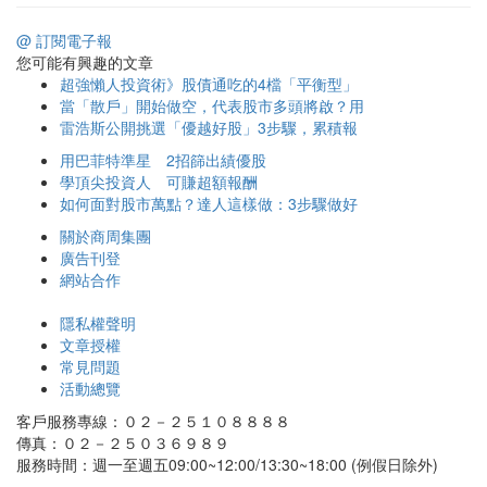
@ 訂閱電子報
您可能有興趣的文章
超強懶人投資術》股債通吃的4檔「平衡型」
當「散戶」開始做空，代表股市多頭將啟？用
雷浩斯公開挑選「優越好股」3步驟，累積報
用巴菲特準星 2招篩出績優股
學頂尖投資人 可賺超額報酬
如何面對股市萬點？達人這樣做：3步驟做好
關於商周集團
廣告刊登
網站合作
隱私權聲明
文章授權
常見問題
活動總覽
客戶服務專線：０２－２５１０８８８８
傳真：０２－２５０３６９８９
服務時間：週一至週五09:00~12:00/13:30~18:00 (例假日除外)