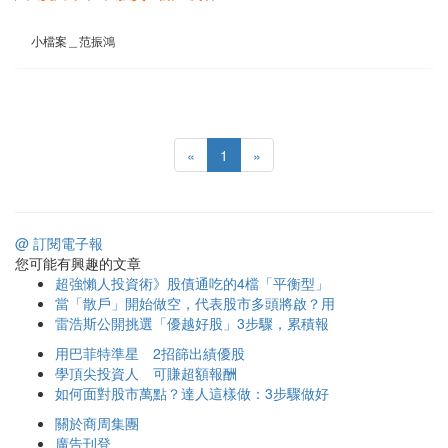
小檔案＿范振鴻
«
1
»
@ 訂閱電子報
您可能有興趣的文章
超強懶人投資術》股債通吃的4檔「平衡型」
當「散戶」開始做空，代表股市多頭將啟？用
雷浩斯公開挑選「優越好股」3步驟，累積報
用巴菲特準星 2招篩出績優股
學頂尖投資人 可賺超額報酬
如何面對股市萬點？達人這樣做：3步驟做好
關於商周集團
廣告刊登