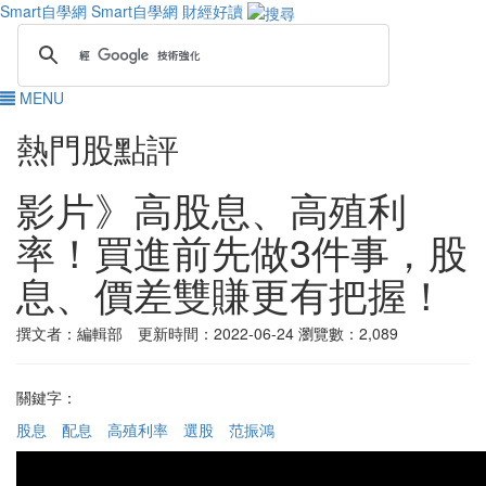
Smart自學網
Smart自學網 財經好讀
MENU
熱門股點評
影片》高股息、高殖利
率！買進前先做3件事，股
息、價差雙賺更有把握！
撰文者：編輯部 更新時間：2022-06-24
瀏覽數：2,089
關鍵字：
股息
配息
高殖利率
選股
范振鴻