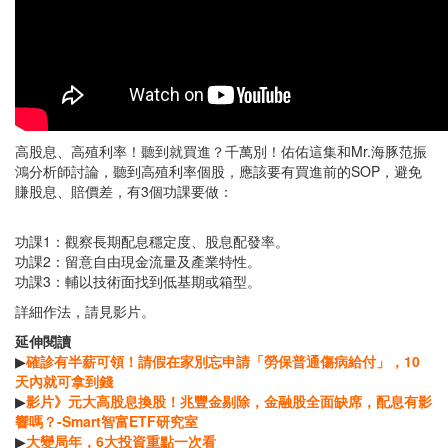
高股息、高殖利率！聽到就買進？千萬別！佑佑這集和Mr.海豚范振
鴻分析師討論，聽到高殖利率個股，應該要有買進前的SOP，避免
賺股息、賠價差，有3個功課要做：
功課1：觀察長期配息穩定度、股息配發率。
功課2：留意自由現金流量及產業特性。
功課3：輔以技術面找到低基期或箱型。
詳細作法，請見影片。
延伸閱讀
▶
確診有半薪可領！請假在家別忘申請「勞保普通傷病給付」，10
天內就可拿到錢
▶
影片》元大高股息換股！兆豐金剔除，金融股全面缺席，配息有影
響嗎？-Smart智富ETF研究室
▶
大變局年，6大投資重點一次看