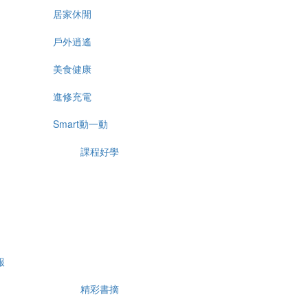
居家休閒
戶外逍遙
美食健康
進修充電
Smart動一動
課程好學
報
精彩書摘