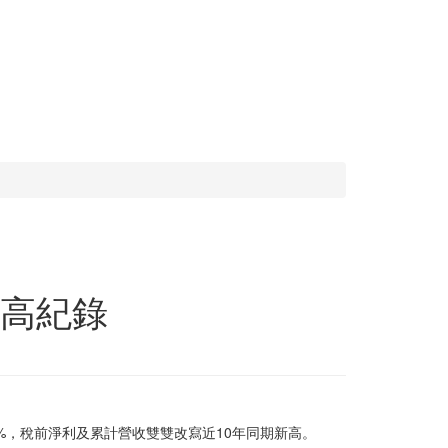
新高紀錄
41%，稅前淨利及累計營收雙雙改寫近10年同期新高。