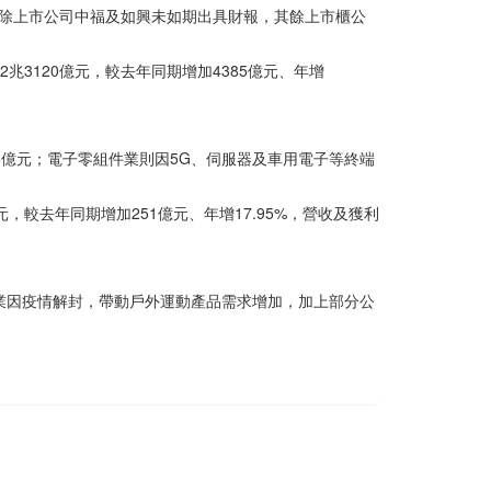
報，除上市公司中福及如興未如期出具財報，其餘上市櫃公
2兆3120億元，較去年同期增加4385億元、年增
78億元；電子零組件業則因5G、伺服器及車用電子等終端
元，較去年同期增加251億元、年增17.95%，營收及獲利
他業因疫情解封，帶動戶外運動產品需求增加，加上部分公