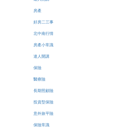
房產
好房二三事
北中南行情
房產小常識
達人開講
保險
醫療險
長期照顧險
投資型保險
意外旅平險
保險常識