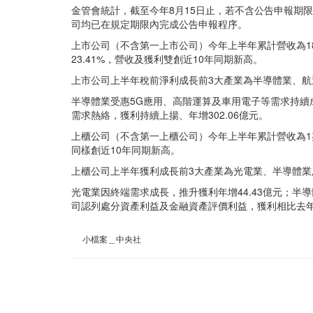
金管會統計，截至今年8月15日止，若不含公告申報期限
司均已在規定期限內完成公告申報程序。
上市公司（不含第一上市公司）今年上半年累計營收為18兆1
23.41%，營收及獲利雙創近10年同期新高。
上市公司上半年稅前淨利成長前3大產業為半導體業、航
半導體業受惠5G應用、高階運算及車用電子等需求持續成長
需求熱絡，獲利持續上揚、年增302.06億元。
上櫃公司（不含第一上櫃公司）今年上半年累計營收為1兆32
同樣創近10年同期新高。
上櫃公司上半年獲利成長前3大產業為光電業、半導體業
光電業因終端需求成長，推升獲利年增44.43億元；半
司認列處分資產利益及金融資產評價利益，獲利相比去年同
小檔案＿中央社