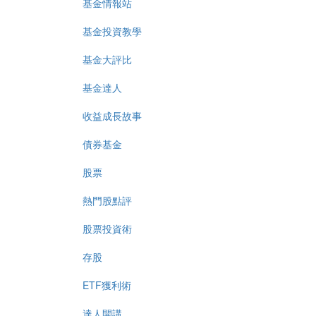
基金情報站
基金投資教學
基金大評比
基金達人
收益成長故事
債券基金
股票
熱門股點評
股票投資術
存股
ETF獲利術
達人開講