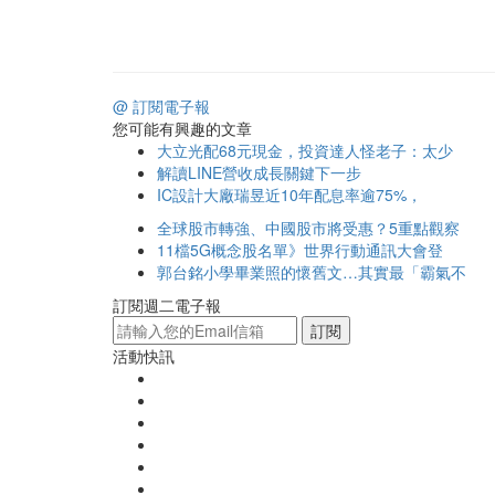
@ 訂閱電子報
您可能有興趣的文章
大立光配68元現金，投資達人怪老子：太少
解讀LINE營收成長關鍵下一步
IC設計大廠瑞昱近10年配息率逾75%，
全球股市轉強、中國股市將受惠？5重點觀察
11檔5G概念股名單》世界行動通訊大會登
郭台銘小學畢業照的懷舊文…其實最「霸氣不
訂閱週二電子報
訂閱
活動快訊