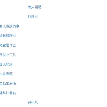
達人開講
輕理財
名人沒說的事
搶救爛理財
輕鬆退休去
理財小工具
達人開講
企畫專區
自動加薪術
外幣決勝點
好生活