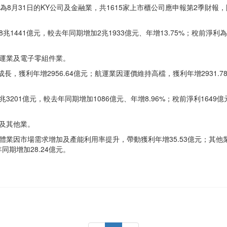
為8月31日的KY公司及金融業，共1615家上市櫃公司應申報第2季財
441億元，較去年同期增加2兆1933億元、年增13.75%；稅前淨利為
運業及電子零組件業。
，獲利年增2956.64億元；航運業因運價維持高檔，獲利年增2931.
01億元，較去年同期增加1086億元、年增8.96%；稅前淨利1649億
及其他業。
導體業因市場需求增加及產能利用率提升，帶動獲利年增35.53億元；其
期增加28.24億元。