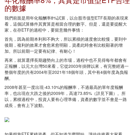
的數據
我們前面是用年化報酬率8%試算，以台股市值型ETF長期的表現來
看，這個試算條件其實算是相當合理的數字。但是，還是要提醒大
家，在存ETF的過程中，要留意幾件事情：
首先，因為前期本利和不夠大，所以累積的速度會比較慢，要到中
後期，複利的效果才會愈來愈明顯，資產此時會有比較顯著的增
加。所以前期一定要有紀律、有耐心！
再來，就算選擇長期趨勢向上的市場，過程中也不見得每年都會有
正報酬，以元大台灣50來看，它從2003年掛牌以來，有完整經過一
整個年度的共有2004年至2021年18個年頭，其中有4個年度為負報
酬。
2008年甚至一度出現-43.10%的報酬率，不過最高的單年度報酬
率，也出現在大跌之後的2009年，高達73.85%（詳見下圖）。所
以，累積過程中，投資人要有心理準備，資產的數字並不會是一路
成長，會有上下波動。
如果想靠ETF累積資產，但不知道怎麼開始，讓佑佑推薦大家看