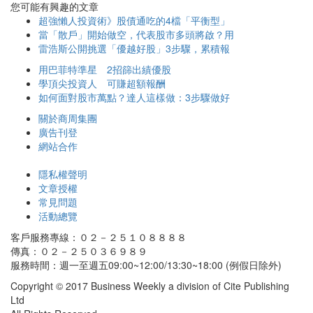
您可能有興趣的文章
超強懶人投資術》股債通吃的4檔「平衡型」
當「散戶」開始做空，代表股市多頭將啟？用
雷浩斯公開挑選「優越好股」3步驟，累積報
用巴菲特準星 2招篩出績優股
學頂尖投資人 可賺超額報酬
如何面對股市萬點？達人這樣做：3步驟做好
關於商周集團
廣告刊登
網站合作
隱私權聲明
文章授權
常見問題
活動總覽
客戶服務專線：０２－２５１０８８８８
傳真：０２－２５０３６９８９
服務時間：週一至週五09:00~12:00/13:30~18:00 (例假日除外)
Copyright © 2017 Business Weekly a division of Cite Publishing
Ltd