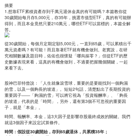
摘要
1.想靠ETF累積資產存到千萬元退休金真的有可能嗎？本篇教你從
30歲開始每月存5,000元，存35年，挑選市值型ETF，真的有可能辦
得到，而且本金竟然只要210萬元，哪些ETF可以當標的，本篇全解
答。
從30歲開始，每個月定期定額5,000元，一直到65歲，可以累積出千
萬元資產嗎？有可能！而且靠著ETF就有機會做到。老實說，在研
究相關數據及題目時，佑佑也很懷疑「哪烏摳零？」但從ETF的歷
史數據表現來看，這真的有機會做到，不過要把握幾個關鍵，一起
來看下去。
股神巴菲特曾說：「人生就像滾雪球，重要的是要能找到一個夠濕
的雪，以及一個夠長的坡道」。短短2句話，清楚點出了長期投資的
重要因子——「夠濕的雪」可以將它視為「投資報酬率」、「夠長
的坡道」代表的是「時間」，另外，還有第3個不可忽視的重要因
子，就是「本金」。
時間、報酬率、本金，這3大因子是影響存股最終成效的關鍵。我們
就這3個因子來設定試算條件。
時間：假設從30歲開始，存到65歲退休，共累積35年；