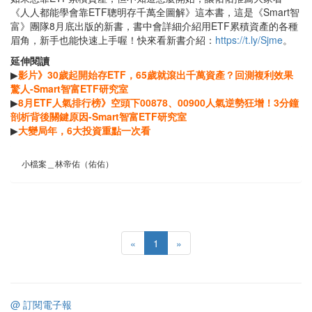
《人人都能學會靠ETF聰明存千萬全圖解》這本書，這是《Smart智
富》團隊8月底出版的新書，書中會詳細介紹用ETF累積資產的各種
眉角，新手也能快速上手喔！快來看新書介紹：
https://t.ly/Sjme
。
延伸閱讀
▶
影片》30歲起開始存ETF，65歲就滾出千萬資產？回測複利效果
驚人-Smart智富ETF研究室
▶
8月ETF人氣排行榜》空頭下00878、00900人氣逆勢狂增！3分鐘
剖析背後關鍵原因-Smart智富ETF研究室
▶
大變局年，6大投資重點一次看
小檔案＿林帝佑（佑佑）
«
1
»
@ 訂閱電子報