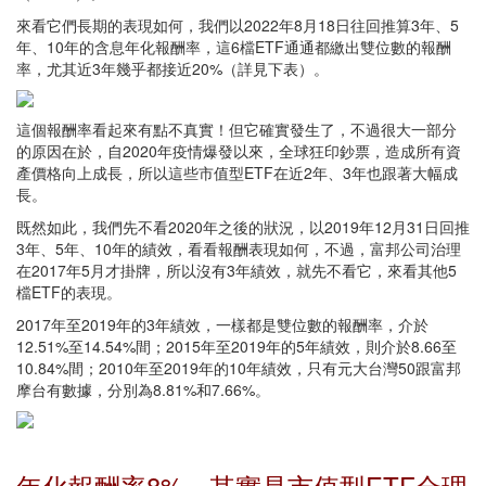
來看它們長期的表現如何，我們以2022年8月18日往回推算3年、5
年、10年的含息年化報酬率，這6檔ETF通通都繳出雙位數的報酬
率，尤其近3年幾乎都接近20%（詳見下表）。
這個報酬率看起來有點不真實！但它確實發生了，不過很大一部分
的原因在於，自2020年疫情爆發以來，全球狂印鈔票，造成所有資
產價格向上成長，所以這些市值型ETF在近2年、3年也跟著大幅成
長。
既然如此，我們先不看2020年之後的狀況，以2019年12月31日回推
3年、5年、10年的績效，看看報酬表現如何，不過，富邦公司治理
在2017年5月才掛牌，所以沒有3年績效，就先不看它，來看其他5
檔ETF的表現。
2017年至2019年的3年績效，一樣都是雙位數的報酬率，介於
12.51%至14.54%間；2015年至2019年的5年績效，則介於8.66至
10.84%間；2010年至2019年的10年績效，只有元大台灣50跟富邦
摩台有數據，分別為8.81%和7.66%。
年化報酬率8%，其實是市值型ETF合理