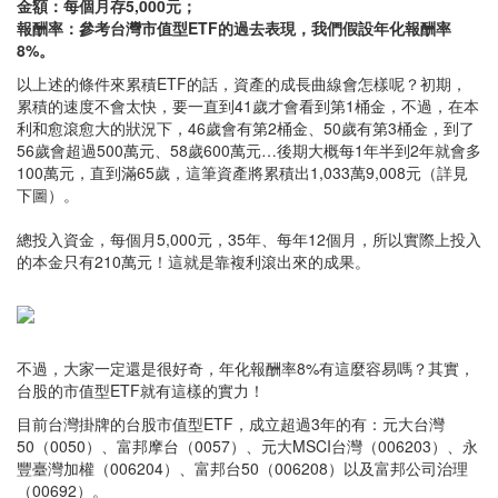
金額：每個月存5,000元；
報酬率：參考台灣市值型ETF的過去表現，我們假設年化報酬率
8%。
以上述的條件來累積ETF的話，資產的成長曲線會怎樣呢？初期，
累積的速度不會太快，要一直到41歲才會看到第1桶金，不過，在本
利和愈滾愈大的狀況下，46歲會有第2桶金、50歲有第3桶金，到了
56歲會超過500萬元、58歲600萬元…後期大概每1年半到2年就會多
100萬元，直到滿65歲，這筆資產將累積出1,033萬9,008元（詳見
下圖）。
總投入資金，每個月5,000元，35年、每年12個月，所以實際上投入
的本金只有210萬元！這就是靠複利滾出來的成果。
不過，大家一定還是很好奇，年化報酬率8%有這麼容易嗎？其實，
台股的市值型ETF就有這樣的實力！
目前台灣掛牌的台股市值型ETF，成立超過3年的有：元大台灣
50（0050）、富邦摩台（0057）、元大MSCI台灣（006203）、永
豐臺灣加權（006204）、富邦台50（006208）以及富邦公司治理
（00692）。