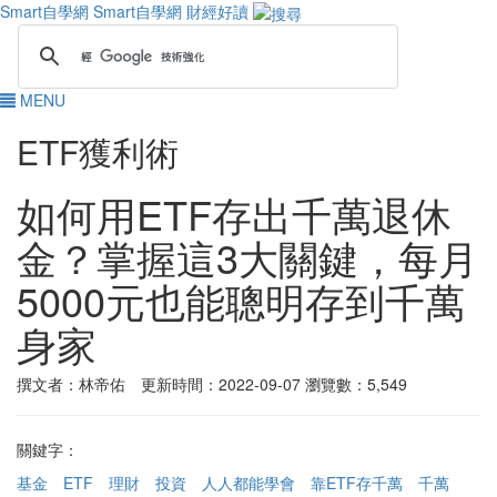
Smart自學網
Smart自學網 財經好讀
MENU
ETF獲利術
如何用ETF存出千萬退休
金？掌握這3大關鍵，每月
5000元也能聰明存到千萬
身家
撰文者：林帝佑 更新時間：2022-09-07
瀏覽數：5,549
關鍵字：
基金
ETF
理財
投資
人人都能學會
靠ETF存千萬
千萬