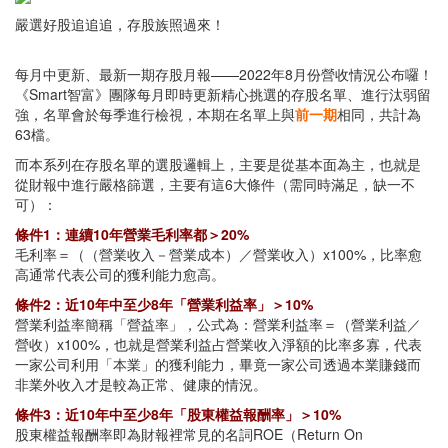
嚴選好股追追追，存股族照過來！
每月中更新、最新一期存股月報——2022年8月份營收情況公布囉！
《Smart智富》團隊每月即時更新精心挑選的存股名單、進行汰弱留
強，名單會於每季進行檢視，本期在名單上與
前一期
相同，共計為
63檔。
而本系列在存股名單的選股邏輯上，主要是從基本面為主，也就是
從財報中進行嚴格篩選，主要有這6大條件（需同時滿足，缺一不
可）：
條件1：連續10年營業毛利率都＞20%
毛利率＝（（營業收入－營業成本）／營業收入）x100%，比率愈
高通常代表公司的獲利能力愈高。
條件2：近10年中至少8年「營業利益率」＞10%
營業利益率簡稱「營益率」，公式為：營業利益率＝（營業利益／
營收）x100%，也就是營業利益占營業收入淨額的比率多寡，代表
一家公司利用「本業」的獲利能力，畢竟一家公司透過本業賺錢而
非業外收入才是較為正常、健康的情況。
條件3：近10年中至少8年「股東權益報酬率」＞10%
股東權益報酬率即為財報裡常見的名詞ROE（Return On