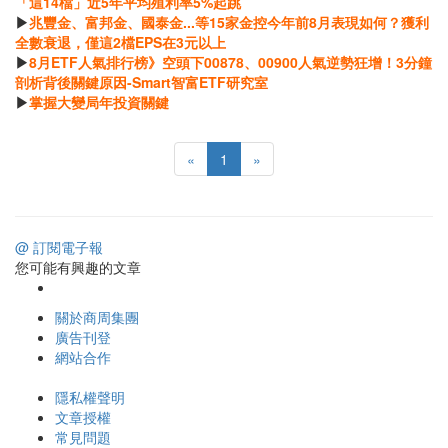
「這14檔」近5年平均殖利率5%起跳
▶
兆豐金、富邦金、國泰金...等15家金控今年前8月表現如何？獲利
全數衰退，僅這2檔EPS在3元以上
▶
8月ETF人氣排行榜》空頭下00878、00900人氣逆勢狂增！3分鐘
剖析背後關鍵原因-Smart智富ETF研究室
▶
掌握大變局年投資關鍵
«
1
»
@ 訂閱電子報
您可能有興趣的文章
關於商周集團
廣告刊登
網站合作
隱私權聲明
文章授權
常見問題