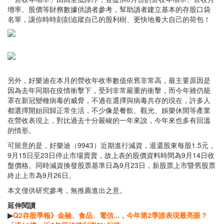
增率、股價等財務數據供讀者參考，幫助讀者建立基本的存股口袋
名單，讓你時時刻刻追蹤自己的股利樹、更快地養大自己的荷包！
另外，好樂迪在本月的營收年收率數值依舊非常高，最主要原因是
因為去年同期在疫情衝擊下，受到非常嚴重的衝擊，而今年雖仍籠
罩在新冠變種病毒的威脅，不過在選擇與病毒共存的現在，許多人
都選擇開始回歸正常生活，不少像是餐飲、觀光、娛樂休閒等產業
在營收表現上，對比過去十分嚴峻的一年來說，今年來也多有回溫
的情形。
可留意的是，好樂迪（9943）近期進行減資，退還股東每股1.5元，
9月15日至23日停止市場賣賣，故上表的股價資料時間為9月14日收
盤價格。同時減資換發股票基準日為9月23日，新股票上市暨舊股票
終止上市為9月26日。
本文僅供研究參考，無推薦進出之意。
延伸閱讀
▶
Q2存股季報》金融、食品、電信...，今年第2季誰表現最亮眼？