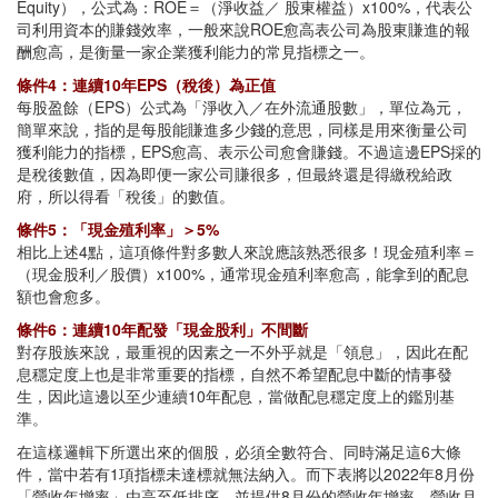
Equity），公式為：ROE＝（淨收益／ 股東權益）x100%，代表公
司利用資本的賺錢效率，一般來說ROE愈高表公司為股東賺進的報
酬愈高，是衡量一家企業獲利能力的常見指標之一。
條件4：連續10年EPS（稅後）為正值
每股盈餘（EPS）公式為「淨收入／在外流通股數」，單位為元，
簡單來說，指的是每股能賺進多少錢的意思，同樣是用來衡量公司
獲利能力的指標，EPS愈高、表示公司愈會賺錢。不過這邊EPS採的
是稅後數值，因為即便一家公司賺很多，但最終還是得繳稅給政
府，所以得看「稅後」的數值。
條件5：「現金殖利率」＞5%
相比上述4點，這項條件對多數人來說應該熟悉很多！現金殖利率＝
（現金股利／股價）x100%，通常現金殖利率愈高，能拿到的配息
額也會愈多。
條件6：連續10年配發「現金股利」不間斷
對存股族來說，最重視的因素之一不外乎就是「領息」，因此在配
息穩定度上也是非常重要的指標，自然不希望配息中斷的情事發
生，因此這邊以至少連續10年配息，當做配息穩定度上的鑑別基
準。
在這樣邏輯下所選出來的個股，必須全數符合、同時滿足這6大條
件，當中若有1項指標未達標就無法納入。而下表將以2022年8月份
「營收年增率」由高至低排序，並提供8月份的營收年增率、營收月