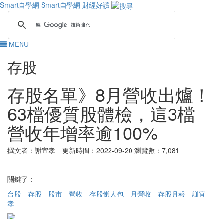
Smart自學網
Smart自學網 財經好讀
MENU
存股
存股名單》8月營收出爐！
63檔優質股體檢，這3檔
營收年增率逾100%
撰文者：謝宜孝 更新時間：2022-09-20
瀏覽數：7,081
關鍵字：
台股
存股
股市
營收
存股懶人包
月營收
存股月報
謝宜
孝