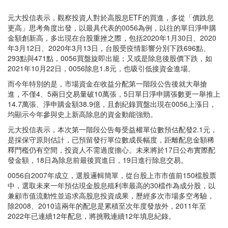
元大投信表示，觀察投資人對於高股息ETF的買進，多從「價跌息
更高」思考角度出發，以最具代表的0056為例，以往的單日淨申購
金額創新高，多出現在台股重挫之際，包括2020年1月30日、2020
年3月12日、2020年3月13日，台股受疫情影響分別下跌696點、
293點與471點，0056買盤旋即出籠；又或是除息後股價下跌，如
2021年10月22日，0056除息1.8元，也吸引低接資金進場。
而今年特別的是，市場資金在收益分配第一階段公告後就大舉搶
進，不僅4、5兩日交易量破10萬張，5日單日淨申購張數更一舉推上
14.7萬張、淨申購金額38.9億，且創紀錄買盤出現在0056上漲日，
均顯示今年參與史上新高除息的資金動能強勁。
元大投信表示，本次第一階段公告每受益權單位數預估配發2.1元，
是採保守原則估計，已預留發行單位數成長幅度，距離配息金額稀
釋門檻仍有空間，投資人不需過度擔心。未來將於17日公布實際配
發金額，18日為除息前最後買進日，19日進行除息交易。
0056自2007年成立，選股邏輯簡單，從台股上市市值前150檔股票
中，選取未來一年預估現金股息殖利率最高的30檔作為成分股，以
兼顧市值流動性並追求高股息投資成果，歷經多次市場多空考驗，
除2008、2010這兩年的配息是累積至次年度發放外，2011年至
2022年已連續12年配息，將挑戰連續12年填息紀錄。