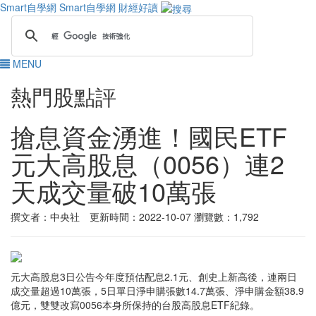
Smart自學網
Smart自學網 財經好讀
MENU
熱門股點評
搶息資金湧進！國民ETF
元大高股息（0056）連2
天成交量破10萬張
撰文者：中央社 更新時間：2022-10-07
瀏覽數：1,792
元大高股息3日公告今年度預估配息2.1元、創史上新高後，連兩日
成交量超過10萬張，5日單日淨申購張數14.7萬張、淨申購金額38.9
億元，雙雙改寫0056本身所保持的台股高股息ETF紀錄。