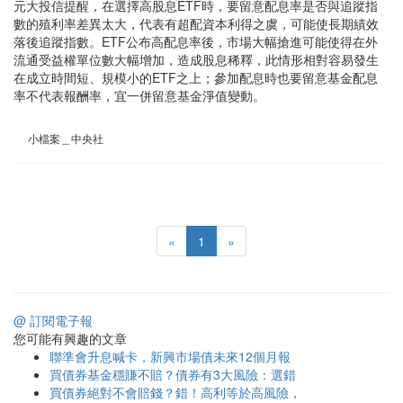
元大投信提醒，在選擇高股息ETF時，要留意配息率是否與追蹤指
數的殖利率差異太大，代表有超配資本利得之虞，可能使長期績效
落後追蹤指數。ETF公布高配息率後，市場大幅搶進可能使得在外
流通受益權單位數大幅增加，造成股息稀釋，此情形相對容易發生
在成立時間短、規模小的ETF之上；參加配息時也要留意基金配息
率不代表報酬率，宜一併留意基金淨值變動。
小檔案＿中央社
«
1
»
@ 訂閱電子報
您可能有興趣的文章
聯準會升息喊卡，新興市場債未來12個月報
買債券基金穩賺不賠？債券有3大風險：選錯
買債券絕對不會賠錢？錯！高利等於高風險，