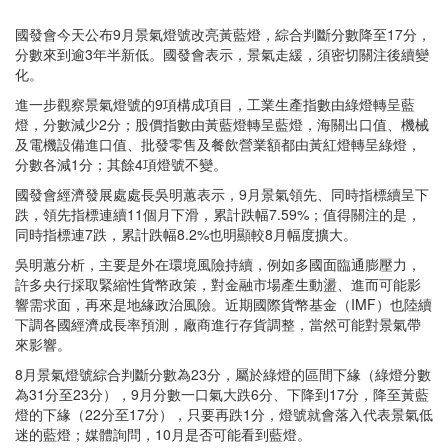
國發會今天公布9月景氣燈號改亮黃藍燈，綜合判斷分數降至17分，
分數來到逾3年半新低。國發會表示，景氣走緩，須密切關注後續變
化。
進一步觀察景氣燈號的9項構成項目，工業生產指數由綠燈轉呈藍
燈，分數減少2分；股價指數由黃藍燈轉呈藍燈，海關出口值、機械
及電機設備進口值、批發零售及餐飲營業額都由黃紅燈轉呈綠燈，
分數各減1分；其餘4項燈號不變。
國發會經濟發展處處長吳明蕙表示，9月景氣領先、同時指標續呈下
跌，領先指標連續11個月下滑，累計跌幅7.59%；值得關注的是，
同時指標連7跌，累計跌幅8.2%也明顯較8月幅度擴大。
吳明蕙分析，主要是外在環境風險持續，例如多國面臨通膨壓力，
許多央行採取緊縮性貨幣政策，對金融市場產生動盪、進而可能影
響需求面，再來是地緣政治風險。近期國際貨幣基金（IMF）也陸續
下調各國經濟成長率預測，廠商進行存貨調整，當然可能對景氣帶
來影響。
8月景氣燈號綜合判斷分數為23分，屬於綠燈的區間下緣（綠燈分數
為31分至23分），9月分數一口氣大跌6分、下降到17分，降至黃藍
燈的下緣（22分至17分），只要再跌1分，燈號就會落入代表景氣低
迷的藍燈；媒體詢問，10月是否可能看到藍燈。