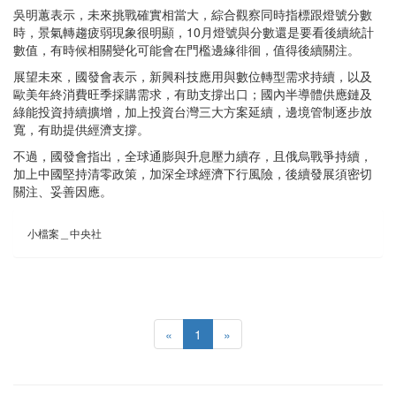
吳明蕙表示，未來挑戰確實相當大，綜合觀察同時指標跟燈號分數
時，景氣轉趨疲弱現象很明顯，10月燈號與分數還是要看後續統計
數值，有時候相關變化可能會在門檻邊緣徘徊，值得後續關注。
展望未來，國發會表示，新興科技應用與數位轉型需求持續，以及
歐美年終消費旺季採購需求，有助支撐出口；國內半導體供應鏈及
綠能投資持續擴增，加上投資台灣三大方案延續，邊境管制逐步放
寬，有助提供經濟支撐。
不過，國發會指出，全球通膨與升息壓力續存，且俄烏戰爭持續，
加上中國堅持清零政策，加深全球經濟下行風險，後續發展須密切
關注、妥善因應。
小檔案＿中央社
«
1
»