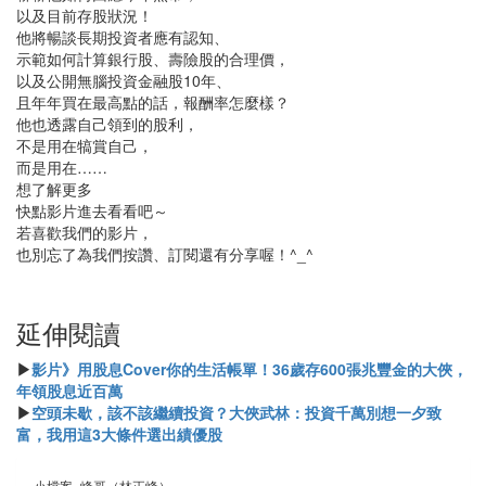
以及目前存股狀況！
他將暢談長期投資者應有認知、
示範如何計算銀行股、壽險股的合理價，
以及公開無腦投資金融股10年、
且年年買在最高點的話，報酬率怎麼樣？
他也透露自己領到的股利，
不是用在犒賞自己，
而是用在……
想了解更多
快點影片進去看看吧～
若喜歡我們的影片，
也別忘了為我們按讚、訂閱還有分享喔！^_^
延伸閱讀
▶
影片》用股息Cover你的生活帳單！36歲存600張兆豐金的大俠，
年領股息近百萬
▶
空頭未歇，該不該繼續投資？大俠武林：投資千萬別想一夕致
富，我用這3大條件選出績優股
小檔案_峰哥（林正峰）