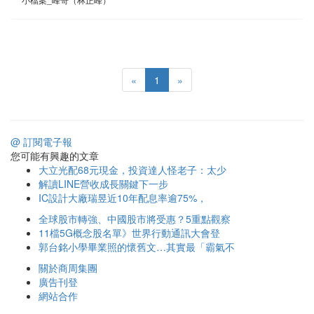
«
1
»
@ 訂閱電子報
您可能有興趣的文章
大立光配68元現金，投資達人怪老子：太少
解讀LINE營收成長關鍵下一步
IC設計大廠瑞昱近10年配息率逾75%，
全球股市轉強、中國股市將受惠？5重點觀察
11檔5G概念股名單》世界行動通訊大會登
郭台銘小學畢業照的懷舊文…其實最「霸氣不
關於商周集團
廣告刊登
網站合作