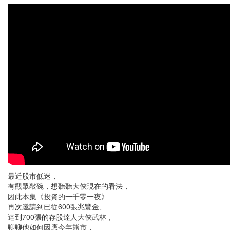
最近股市低迷，
有觀眾敲碗，想聽聽大俠現在的看法，
因此本集《投資的一千零一夜》
再次邀請到已從600張兆豐金、
達到700張的存股達人大俠武林，
聊聊他如何因應今年熊市，