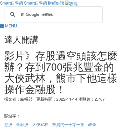
Smart自學網
Smart自學網 財經好讀
MENU
達人開講
影片》存股遇空頭該怎麼
辦？存到700張兆豐金的
大俠武林，熊市下他這樣
操作金融股！
撰文者：編輯部 更新時間：2022-11-14
瀏覽數：2,707
關鍵字：
存股
金融股
大俠武林
投資的一千零一夜
峰哥