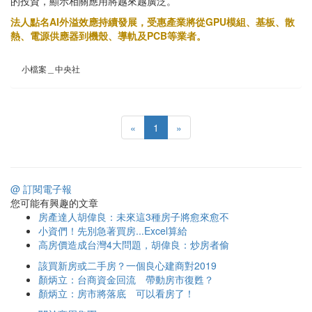
的投資，顯示相關應用將越來越廣泛。
法人點名AI外溢效應持續發展，受惠產業將從GPU模組、基板、散
熱、電源供應器到機殼、導軌及PCB等業者。
小檔案＿中央社
«
1
»
@ 訂閱電子報
您可能有興趣的文章
房產達人胡偉良：未來這3種房子將愈來愈不
小資們！先別急著買房...Excel算給
高房價造成台灣4大問題，胡偉良：炒房者偷
該買新房或二手房？一個良心建商對2019
顏炳立：台商資金回流 帶動房市復甦？
顏炳立：房市將落底 可以看房了！