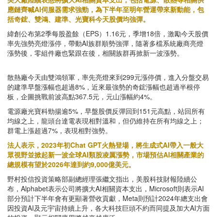
應鏈齊喊AI伺服器需求強勁，為下半年至明年營運帶來新動能，包
括奇鋐、雙鴻、建準、光寶科今天股價均強彈。
緯創公布第2季每股盈餘（EPS）1.16元，季增18倍，激勵今天股價
率先強勢亮燈漲停，帶動AI族群順勢強彈，隨著多檔系統廠商亮燈
漲勢後，零組件廠也緊跟在後，相關族群再掀新一波漲勢。
散熱廠今天由雙鴻領軍，率先亮燈來到299元漲停價，進入分盤交易
的建準早盤漲幅也超過8%，近來最強勢的奇鋐漲幅也超過半根停
板，企圖挑戰前波高點367.5元，元山漲幅約4%。
電源廠光寶科勁揚逾5%，早盤股價反彈回到151元高點，站回所有
均線之上，龍頭台達電表現相對溫和，但仍維持在所有均線之上；
群電上漲超過7%，表現相對強勢。
法人表示，2023年初Chat GPT火熱登場，將生成式AI帶入一般大
眾視野並掀起新一波全球AI類股凌厲漲勢，市場預估AI相關產業的
總規模有望於2026年達到約9,000億美元。
野村投信投資策略部副總經理張繼文指出，美股科技財報陸續公
布，Alphabet表示公司將擴大AI相關資本支出，Microsoft則表示AI
部分預計下半年會有更顯著營收貢獻，Meta則預計2024年總支出會
因投資AI及元宇宙持續上升，各大科技巨頭不約而同提及加大AI方面