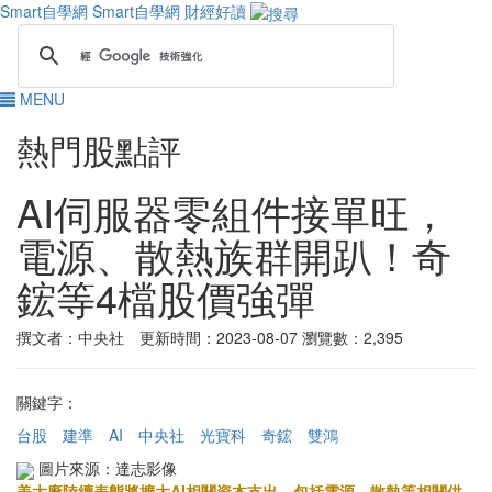
Smart自學網
Smart自學網 財經好讀
MENU
熱門股點評
AI伺服器零組件接單旺，
電源、散熱族群開趴！奇
鋐等4檔股價強彈
撰文者：中央社 更新時間：2023-08-07
瀏覽數：2,395
關鍵字：
台股
建準
AI
中央社
光寶科
奇鋐
雙鴻
圖片來源：達志影像
美大廠陸續表態將擴大AI相關資本支出，包括電源、散熱等相關供