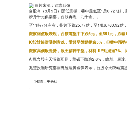
圖片來源：達志影像
台股今（8月9日）開低震盪，盤中最低至1萬6,727點
躋身千元俱樂部，台股再現「九千金」。
至11時7分左右，指數下跌25.77點，至1萬6,763.92
觀察權值股表現，台積電盤中下跌6元，至551元，跌幅1
IC設計族群受到青睞，愛普早盤勁揚逾5%，但盤中漲勢
觀察高價股走勢，股王信驊平盤，材料-KY勁揚逾7%
AI概念股今天漲跌互見，華碩下跌逾2.6%，緯創、廣達
兆豐投顧研究部副總經理黃國偉表示，台股今天狹幅震
小檔案＿中央社