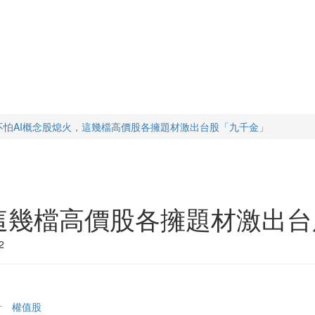
不怕AI概念股熄火，這幾檔高價股各擁題材激出台股「九千金」
，這幾檔高價股各擁題材激出
2
計
權值股