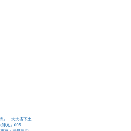
請」，大大省下土
師兄」005
？專家：籌碼集中