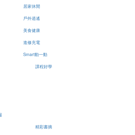
居家休閒
戶外逍遙
美食健康
進修充電
Smart動一動
課程好學
報
精彩書摘