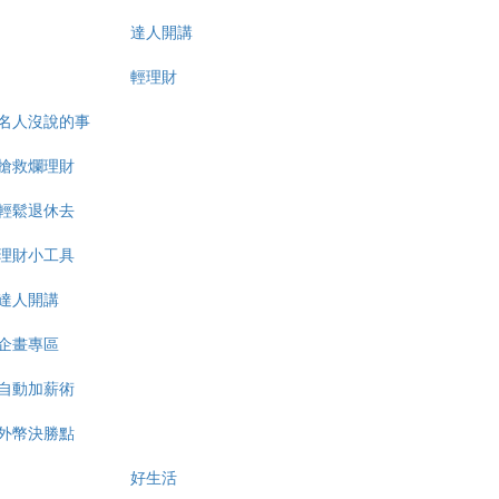
達人開講
輕理財
名人沒說的事
搶救爛理財
輕鬆退休去
理財小工具
達人開講
企畫專區
自動加薪術
外幣決勝點
好生活