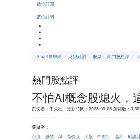
數位訂閱
數位訂閱
Smart自學網
財經好讀
股票
熱門股點評
熱門股點評
不怕AI概念股熄火
撰文者：中央社 更新時間：2023-09-05
瀏覽數：3,59
關鍵字：
台股
股價
AI
高價股
大盤
中央社
晶片
IC設