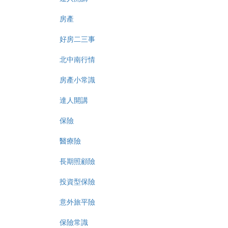
房產
好房二三事
北中南行情
房產小常識
達人開講
保險
醫療險
長期照顧險
投資型保險
意外旅平險
保險常識