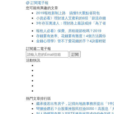
@ 訂閱電子報
您可能有興趣的文章
2019報稅新制上路 搞懂5大重點省荷包
小資必看》理財達人艾蜜莉的6招「節流存錢
3年存百萬達人：理財路上最該戒掉「為了省
報稅人必看》保費、房租能節稅嗎？2019
存錢要有效率、花錢要有難度！4個方法圓你
金錢心理學》管不了愛花錢的手？4訣竅輕鬆
訂閱週二電子報
訂閱
活動快訊
熱門文章排行區
繼承後若出售房子，記得向地政事務所提出「1申
彎腰撿鑽石？台股重挫股民狂撿0050！高股息「大
別人恐懼我貪婪？當ETF逢跌就買成信仰會怎樣