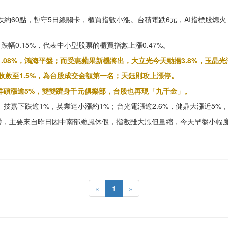
，跌約60點，暫守5日線關卡，櫃買指數小漲。台積電跌6元，AI指標股熄
點，跌幅0.15%，代表中小型股票的櫃買指數上漲0.47%。
.08%，鴻海平盤；而受惠蘋果新機將出，大立光今天勁揚3.8%，玉晶光
收斂至1.5%，為台股成交金額第一名；天鈺則攻上漲停。
、祥碩漲逾5%，雙雙躋身千元俱樂部，台股也再現「九千金」。
、技嘉下跌逾1%，英業達小漲約1%；台光電漲逾2.6%，健鼎大漲近5%
盪，主要來自昨日因中南部颱風休假，指數雖大漲但量縮，今天早盤小幅
«
1
»