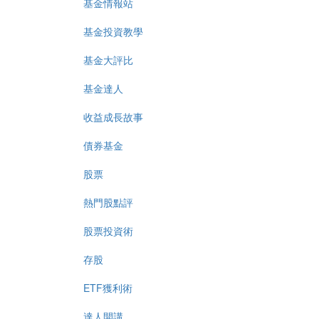
基金情報站
基金投資教學
基金大評比
基金達人
收益成長故事
債券基金
股票
熱門股點評
股票投資術
存股
ETF獲利術
達人開講