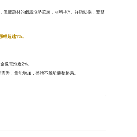
火，但擁題材的個股漲勢凌厲，材料-KY、祥碩勁揚，雙雙
漲幅超越1%。
，金像電漲近2%。
度震盪，量能增加，整體不脫離盤整格局。