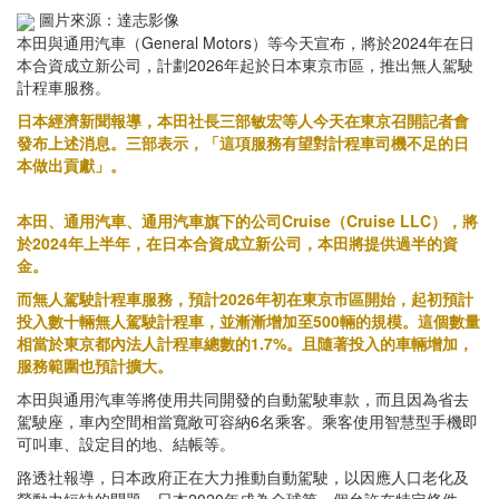
圖片來源：達志影像
本田與通用汽車（General Motors）等今天宣布，將於2024年在日
本合資成立新公司，計劃2026年起於日本東京市區，推出無人駕駛
計程車服務。
日本經濟新聞報導，本田社長三部敏宏等人今天在東京召開記者會
發布上述消息。三部表示，「這項服務有望對計程車司機不足的日
本做出貢獻」。
本田、通用汽車、通用汽車旗下的公司Cruise（Cruise LLC），將
於2024年上半年，在日本合資成立新公司，本田將提供過半的資
金。
而無人駕駛計程車服務，預計2026年初在東京市區開始，起初預計
投入數十輛無人駕駛計程車，並漸漸增加至500輛的規模。這個數量
相當於東京都內法人計程車總數的1.7%。且隨著投入的車輛增加，
服務範圍也預計擴大。
本田與通用汽車等將使用共同開發的自動駕駛車款，而且因為省去
駕駛座，車內空間相當寬敞可容納6名乘客。乘客使用智慧型手機即
可叫車、設定目的地、結帳等。
路透社報導，日本政府正在大力推動自動駕駛，以因應人口老化及
勞動力短缺的問題。日本2020年成為全球第一個允許在特定條件