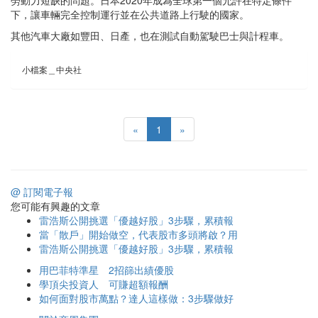
下，讓車輛完全控制運行並在公共道路上行駛的國家。
其他汽車大廠如豐田、日產，也在測試自動駕駛巴士與計程車。
小檔案＿中央社
«
1
»
@ 訂閱電子報
您可能有興趣的文章
雷浩斯公開挑選「優越好股」3步驟，累積報
當「散戶」開始做空，代表股市多頭將啟？用
雷浩斯公開挑選「優越好股」3步驟，累積報
用巴菲特準星 2招篩出績優股
學頂尖投資人 可賺超額報酬
如何面對股市萬點？達人這樣做：3步驟做好