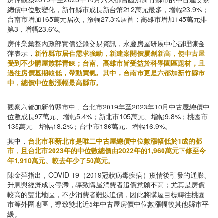
總價中位數變化，新竹縣市成長新台幣212萬元最多，增幅23.9%；
台南市增加165萬元居次，漲幅27.3%居首；高雄市增加145萬元排
第3，增幅23.6%。
房仲業彙整內政部實價登錄交易資訊，永慶房屋研展中心副理陳金
萍表示，
新竹縣市居住需求強勁，新建案開價屢創新高，使中古屋
受到不少購屋族群青睞；台南、高雄市皆受益於科學園區題材，且
過往房價基期較低，帶動買氣。其中，台南市更是六都加新竹縣市
中，總價中位數漲幅最高縣市。
觀察六都加新竹縣市中，台北市2019年至2023年10月中古屋總價中
位數成長97萬元、增幅5.4%；新北市105萬元、增幅9.8%；桃園市
135萬元，增幅18.2%；台中市136萬元、增幅16.9%。
其中，
台北市和新北市是唯二中古屋總價中位數漲幅低於1成的都
市，且台北市2023年的中位數總價由2022年的1,960萬元下修至今
年1,910萬元、較去年少了50萬元。
陳金萍指出，COVID-19（2019冠狀病毒疾病）疫情後引發的通膨、
升息與經濟成長停滯，導致購屋消費者追價意願不高；尤其是房價
較高的雙北地區，不少消費者難以追價，因此將購屋目標轉往桃園
市等外圍地區，導致雙北近5年中古屋房價中位數漲幅較其他縣市平
緩。