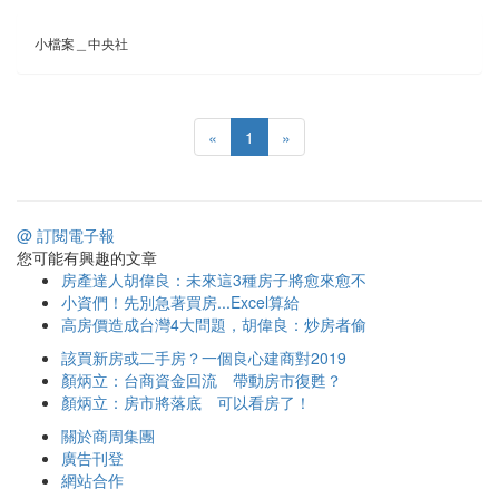
小檔案＿中央社
«
1
»
@ 訂閱電子報
您可能有興趣的文章
房產達人胡偉良：未來這3種房子將愈來愈不
小資們！先別急著買房...Excel算給
高房價造成台灣4大問題，胡偉良：炒房者偷
該買新房或二手房？一個良心建商對2019
顏炳立：台商資金回流 帶動房市復甦？
顏炳立：房市將落底 可以看房了！
關於商周集團
廣告刊登
網站合作