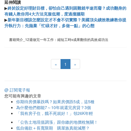
延伸閱讀
▶
終於設定好理財目標，卻怕自己遇到困難就半途而廢？成功翻身的
有錢人教你用4大方法克服低潮，度過撞牆期
▶
新年新目標該怎麼設定才不會不切實際？美國頂尖績效教練教你提
升執行力：先拋棄「忙碌才好，多做一點」的心態
書籍簡介_12週做完一年工作：縮短工時x成果翻倍的高效成功法
«
1
»
@ 訂閱電子報
您可能有興趣的文章
你期待房價暴跌嗎？如果房價跌5成，這5種
為什麼他們都能7～10年就還完房貸？3個
「我有房子住，餓不死就好！」領26K年輕
「公告土地現值調漲」跟你繳的地價稅無關！
低自備款＋長寬限期 購屋族真能減壓？