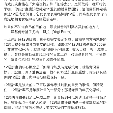
有效的規畫能在「太過複雜」和「細節太少」之間取得一種可行的
平衡。你的計畫應該從確定12週的總體目標開始，這個目標將定義
你這12週成功與否，它代表著表現很棒的12週，同時也代表著你有
意識地朝著實現中長期願景前進中。
如果你不知道自己的目的地，最後就會跑到莫名其妙的地方去。
——洋基傳奇補手尤吉．貝拉（Yogi Berra）。
一旦你訂好12週目標，接著就需要擬定策略。最簡單的方法就是將
12週目標分解成各自獨立的目標。如果你的12週目標是賺到300萬
元並減重4.5公斤，就應該將策略分別寫成「收入目標」與「減重目
標」。策略是推動你實現目標的日常工作，必須是具體的、可操作
的，還要包括預計完成日期和責任歸屬。
12週計畫的核心概念是「如果你能及時完成策略，就能實現目
標」。記住，為了避免迷路，找不到12週計畫的重點，你必須調整
你的12週計畫，與中長期願景保持一致。
12週計畫是強大的，它可以讓你專注於眼前重要的事情。但請記
住，12週計畫不是年度計畫的一部分；那是老舊的年度化思維。
12週的時間長到足以完成工作，卻又短到可以製造且維持一種急迫
感。對於表現一流的人來說，12週計畫提供的是一張按部就班的路
線圖，排除了發散和拖延，並要求我們立即採取行動。