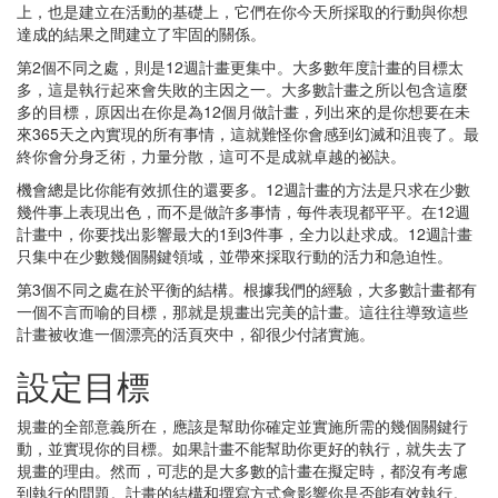
上，也是建立在活動的基礎上，它們在你今天所採取的行動與你想
達成的結果之間建立了牢固的關係。
第2個不同之處，則是12週計畫更集中。大多數年度計畫的目標太
多，這是執行起來會失敗的主因之一。大多數計畫之所以包含這麼
多的目標，原因出在你是為12個月做計畫，列出來的是你想要在未
來365天之內實現的所有事情，這就難怪你會感到幻滅和沮喪了。最
終你會分身乏術，力量分散，這可不是成就卓越的祕訣。
機會總是比你能有效抓住的還要多。12週計畫的方法是只求在少數
幾件事上表現出色，而不是做許多事情，每件表現都平平。在12週
計畫中，你要找出影響最大的1到3件事，全力以赴求成。12週計畫
只集中在少數幾個關鍵領域，並帶來採取行動的活力和急迫性。
第3個不同之處在於平衡的結構。根據我們的經驗，大多數計畫都有
一個不言而喻的目標，那就是規畫出完美的計畫。這往往導致這些
計畫被收進一個漂亮的活頁夾中，卻很少付諸實施。
設定目標
規畫的全部意義所在，應該是幫助你確定並實施所需的幾個關鍵行
動，並實現你的目標。如果計畫不能幫助你更好的執行，就失去了
規畫的理由。然而，可悲的是大多數的計畫在擬定時，都沒有考慮
到執行的問題。計畫的結構和撰寫方式會影響你是否能有效執行。