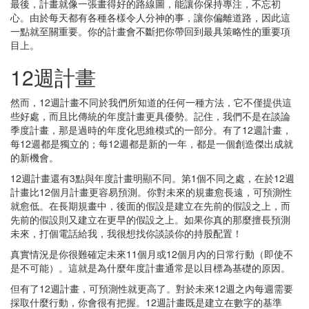
最後，計畫就像一張畫得好的路線圖，能讓你保持專注，不忘初
心。由於每天都有各種各樣令人分神的事，讓你偏離道路，因此這
一點就至關重要。你的計畫會不斷把你帶回到最具策略性的重要項
目上。
12週計畫
然而，12週計畫不同於我們所知道的任何一種方法，它不僅提供這
些好處，而且比傳統的年度計畫更具優勢。記住，我們不是在談論
季度計畫，那是過時的年度化思維模式的一部分。有了12週計畫，
每12週都是獨立的；每12週都是新的一年，都是一個創造傑出成就
的新機會。
12週計畫還有3點與年度計畫明顯不同。第1個不同之處，在於12週
計畫比12個月計畫更容易預測。你對未來的規畫愈長遠，可預測性
就愈低。在長期規畫中，後面的假設是建立在先前的假設之上，而
先前的假設則又建立在更早的假設之上。如果你真的那麼擅長預測
未來，打個電話給我，我很想找你談談你的持股配置！
真實情況是你很難確定未來11個月或12個月內的日常行動（即使不
是不可能）。這就是為什麼年度計畫通常是以目標為基礎的原因。
但有了12週計畫，可預測性就更高了。對於未來12週之內每週需要
採取什麼行動，你會很有把握。12週計畫既是建立在數字的基準