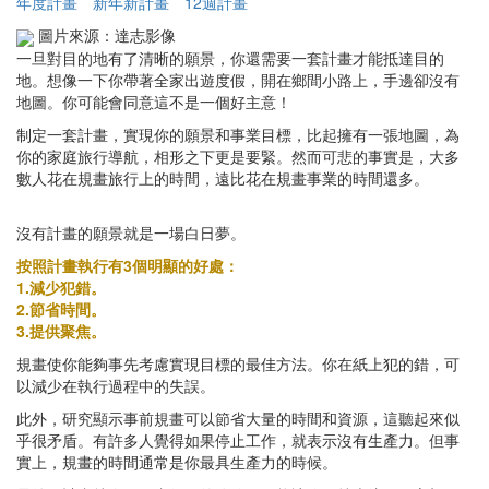
年度計畫
新年新計畫
12週計畫
圖片來源：達志影像
一旦對目的地有了清晰的願景，你還需要一套計畫才能抵達目的
地。想像一下你帶著全家出遊度假，開在鄉間小路上，手邊卻沒有
地圖。你可能會同意這不是一個好主意！
制定一套計畫，實現你的願景和事業目標，比起擁有一張地圖，為
你的家庭旅行導航，相形之下更是要緊。然而可悲的事實是，大多
數人花在規畫旅行上的時間，遠比花在規畫事業的時間還多。
沒有計畫的願景就是一場白日夢。
按照計畫執行有3個明顯的好處：
1.減少犯錯。
2.節省時間。
3.提供聚焦。
規畫使你能夠事先考慮實現目標的最佳方法。你在紙上犯的錯，可
以減少在執行過程中的失誤。
此外，研究顯示事前規畫可以節省大量的時間和資源，這聽起來似
乎很矛盾。有許多人覺得如果停止工作，就表示沒有生產力。但事
實上，規畫的時間通常是你最具生產力的時候。