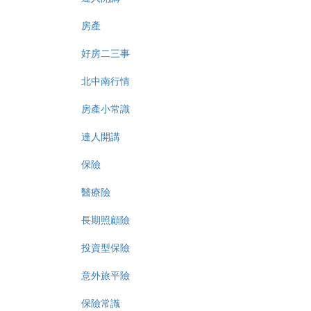
房產
好房二三事
北中南行情
房產小常識
達人開講
保險
醫療險
長期照顧險
投資型保險
意外旅平險
保險常識