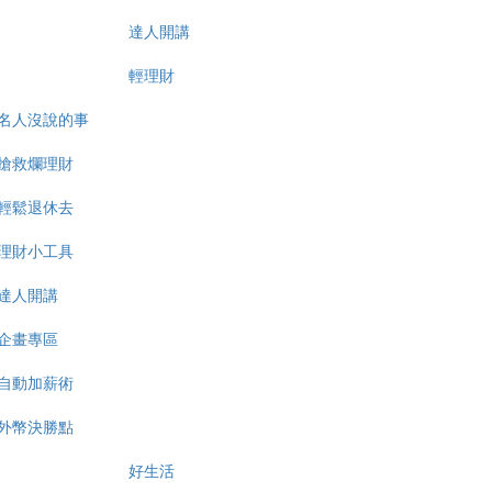
達人開講
輕理財
名人沒說的事
搶救爛理財
輕鬆退休去
理財小工具
達人開講
企畫專區
自動加薪術
外幣決勝點
好生活