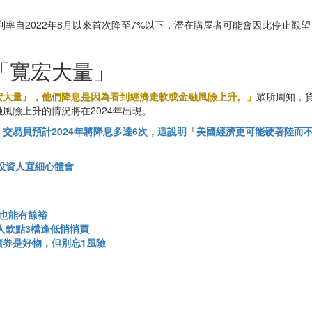
利率自2022年8月以來首次降至7%以下，潛在購屋者可能會因此停止
「寬宏大量」
宏大量』，他們降息是因為看到經濟走軟或金融風險上升。」
眾所周知，
風險上升的情況將在2024年出現。
，
交易員預計2024年將降息多達6次，這說明「美國經濟更可能硬著陸而
投資人宜細心體會
也能有餘裕
人欽點3檔逢低悄悄買
券是好物，但別忘1風險