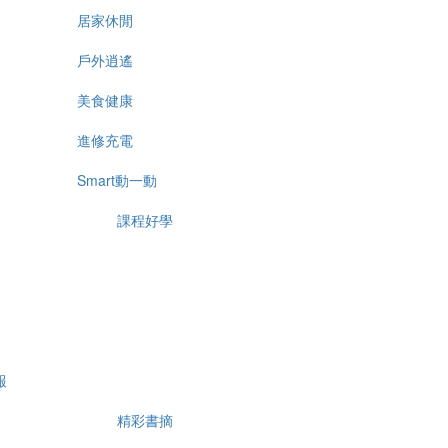
居家休閒
戶外逍遙
美食健康
進修充電
Smart動一動
課程好學
報
精彩書摘