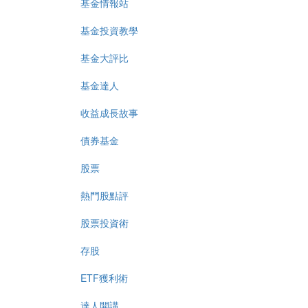
基金情報站
基金投資教學
基金大評比
基金達人
收益成長故事
債券基金
股票
熱門股點評
股票投資術
存股
ETF獲利術
達人開講