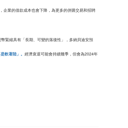
觀望，企業的借款成本也會下降，為更多的併購交易和招聘
貨幣緊縮具有「長期、可變的落後性」，多納貝迪安預
不是軟著陸」。
經濟衰退可能會持續幾季，但會為2024年