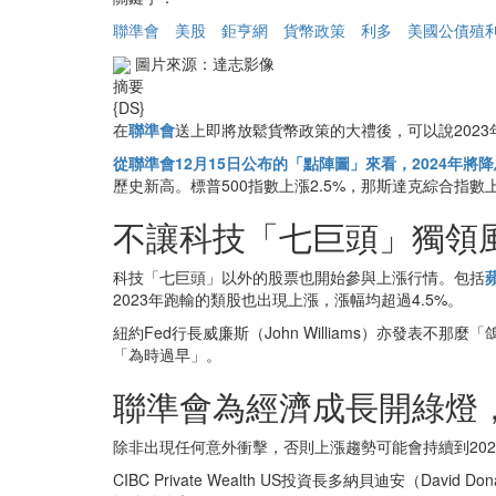
聯準會
美股
鉅亨網
貨幣政策
利多
美國公債殖
圖片來源：達志影像
摘要
{DS}
在
聯準會
送上即將放鬆貨幣政策的大禮後，可以說202
從聯準會12月15日公布的「點陣圖」來看，2024年
歷史新高。標普500指數上漲2.5%，那斯達克綜合指數上
不讓科技「七巨頭」獨領
科技「七巨頭」以外的股票也開始參與上漲行情。包括
2023年跑輸的類股也出現上漲，漲幅均超過4.5%。
紐約Fed行長威廉斯（John Williams）亦發
「為時過早」。
聯準會為經濟成長開綠燈
除非出現任何意外衝擊，否則上漲趨勢可能會持續到202
CIBC Private Wealth US投資長多納貝迪安（