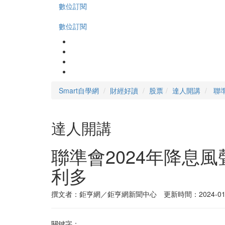
數位訂閱
數位訂閱
Smart自學網
財經好讀
股票
達人開講
聯
達人開講
聯準會2024年降息
利多
撰文者：鉅亨網／鉅亨網新聞中心 更新時間：2024-01-
關鍵字：