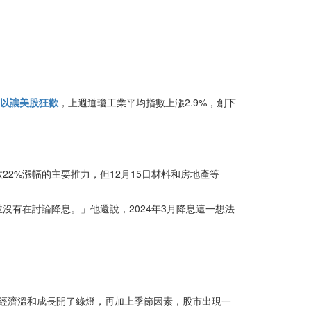
足以讓美股狂歡
，上週道瓊工業平均指數上漲2.9%，創下
數22%漲幅的主要推力，但12月15日材料和房地產等
前並沒有在討論降息。」他還說，2024年3月降息這一想法
景通膨下降和經濟溫和成長開了綠燈，再加上季節因素，股市出現一