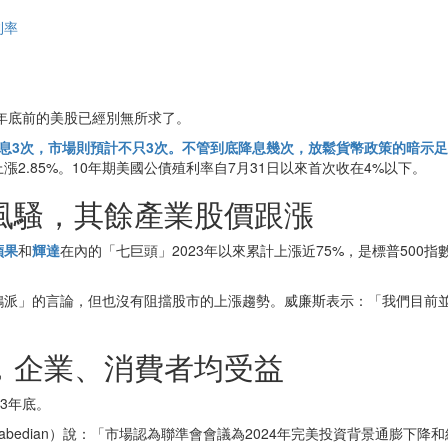
利率
3年底前的美股已經別無所求了。
將降息3次，市場則預計不只3次。不管到底降息幾次，放鬆貨幣政策的暗示
漲2.85%。10年期美國公債殖利率自7月31日以來首次收在4%以下。
風騷，其餘產業股價跟漲
蘋果
和
輝達
在內的「七巨頭」2023年以來累計上漲近75%，是標普500指
表不那麼「鴿派」的言論，但也沒有阻擋股市的上漲趨勢。威廉斯表示：「我們目
，企業、消費者均受益
3年底。
David Donabedian）說：「市場認為聯準會會議為2024年完美投資背