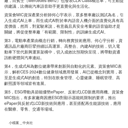
廠，而賓士（Mercedes-Benz）也發表CLA Class概念車，可主動提
供建議，比傳統汽車語音助手更直覺化與生活化。
資策會MIC資深產業分析師何心宇表示，眾多整車廠以測試為名，引
入生成式AI上車，而生成式AI對於車內語音人機介面的直覺化具有高
度價值，然而，對駕駛來說，有意義且具安全考量的語音協助才是
關鍵，將促使整車廠「有範圍、限制性」的訓練生成式AI。
第3，電動車產業由概念行銷，轉向務實技術應用。何心宇分析，資
通訊晶片廠商巨擘持續以高運算、高整合、內建AI的技術，切入電
動車下世代新興運算架構中，切入成效比預期快呈現，將帶動資通
訊軟硬體與汽車連結。
第4，生成式AI為數位健康帶來創新與自動化的元素。資策會MIC表
示，解析CES 2024數位健康領域應用發展，AI已從概念到實用，甚
至是生成式AI的創造，特別在飲食管理、心靈健康、睡眠管理、高
齡照護等領域皆有進展。
第5，ESG帶動具節能優勢ePaper、反射式LCD新應用商機。資策會
MIC指出，有多家廠商因應ESG對顯示器能耗限制的要求，推出
ePaper與反射式LCD新技術與應用，甚至搭配再生能源技術，應用
在醫療、零售、交通等場域。
小檔案＿中央社