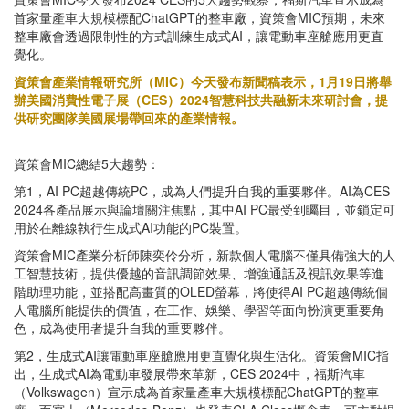
首家量產車大規模標配ChatGPT的整車廠，資策會MIC預期，未來
整車廠會透過限制性的方式訓練生成式AI，讓電動車座艙應用更直
覺化。
資策會產業情報研究所（MIC）今天發布新聞稿表示，1月19日將舉
辦美國消費性電子展（CES）2024智慧科技共融新未來研討會，提
供研究團隊美國展場帶回來的產業情報。
資策會MIC總結5大趨勢：
第1，AI PC超越傳統PC，成為人們提升自我的重要夥伴。AI為CES
2024各產品展示與論壇關注焦點，其中AI PC最受到矚目，並鎖定可
用於在離線執行生成式AI功能的PC裝置。
資策會MIC產業分析師陳奕伶分析，新款個人電腦不僅具備強大的人
工智慧技術，提供優越的音訊調節效果、增強通話及視訊效果等進
階助理功能，並搭配高畫質的OLED螢幕，將使得AI PC超越傳統個
人電腦所能提供的價值，在工作、娛樂、學習等面向扮演更重要角
色，成為使用者提升自我的重要夥伴。
第2，生成式AI讓電動車座艙應用更直覺化與生活化。資策會MIC指
出，生成式AI為電動車發展帶來革新，CES 2024中，福斯汽車
（Volkswagen）宣示成為首家量產車大規模標配ChatGPT的整車