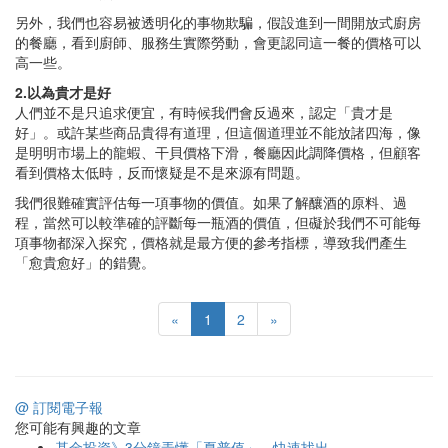
另外，我們也容易被透明化的事物欺騙，假設進到一間開放式廚房
的餐廳，看到廚師、服務生實際勞動，會更認同這一餐的價格可以
高一些。
2.以為貴才是好
人們並不是只追求便宜，有時候我們會反過來，認定「貴才是
好」。或許某些商品貴得有道理，但這個道理並不能放諸四海，像
是明明市場上的龍蝦、干貝價格下滑，餐廳因此調降價格，但顧客
看到價格太低時，反而懷疑是不是來源有問題。
我們很難確實評估每一項事物的價值。如果了解釀酒的原料、過
程，當然可以較準確的評斷每一瓶酒的價值，但礙於我們不可能每
項事物都深入探究，價格就是最方便的參考指標，導致我們產生
「愈貴愈好」的錯覺。
«
1
2
»
@ 訂閱電子報
您可能有興趣的文章
基金投資》3分鐘弄懂「夏普值」，快速找出