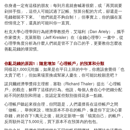
你身邊一定有這樣的朋友：每到月底就會喊著很窮，或「再買就要
剁掉手指」，這些人可能試過了記帳、預算分配的方式，卻還是一
毛錢都留不下來。「他們就是不夠自制！」但事實上，你的腦在某
些情境之下，還真的可能叫你一直買。
杜克大學心理學與行為經濟學教授丹．艾瑞利（Dan Ariely），攜手
作家傑夫．克萊斯勒（Jeff Kreisler）在《金錢心理學》一書中，從
心理學角度分析為什麼人們就是管不了自己的手，更要教你怎麼改
善亂花錢的壞習慣。
你亂花錢的原因1：隨意增加「心理帳戶」的預算和分類
同樣花1,000元吃飯，如果是在平日上班的中午，你應該會覺得「也
太貴了吧！」但如果場景換成幫家人慶生，你可能比較願意吧？
諾貝爾經濟學獎得主理察．塞勒（Richard Thaler）提出「心理帳
戶」的觀念，解釋了這樣的行為。他說，每個人會在心中把錢分配
給不同的類別和用途，並認定某些類別值得花多一點錢。
心理帳戶聽起來很合理，但問題是，人們還擅長在這些帳戶之間
「做帳」。舉例來說，增加原本不存在的帳戶，像是你下定決心要
存錢，終於存下1萬元之後，就決定新增一個「犒賞自己」的帳戶，
反而額外花了5,000元，買下原本不在預算內的包包。