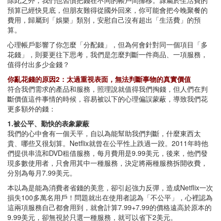
除此之外，我們也習慣把錢在不同的帳戶間挪移。隸屬於生活費的
預算已經快見底，但朋友難得從國外回來，你可能會把今晚聚餐的
費用，歸屬到「娛樂」類別，安慰自己沒有超出「生活費」的預
算。
心理帳戶影響了你怎麼「分配錢」，但為何會針對同一個項目「多
花錢」，則要更往下思考，我們是怎麼判斷一件商品、一項服務，
值得付出多少金錢？
你亂花錢的原因2：太過重視表面，無法判斷事物的真實價值
符合我們需求的產品和服務，照理說就值得我們掏錢，但人們在判
斷價值這件事情的時候，容易被以下的心理偏誤蒙蔽，導致我們花
更多額外的錢：
1.被公平、勤快的表象蒙蔽
我們的心中會有一個天平，自以為能幫助我們判斷，什麼東西太
貴、哪些又很划算。Netflix就曾在公平性上跌過一跤。2011年時他
們提供串流和DVD租借服務，每月費用是9.99美元，後來，他們發
現多數使用者，只會用其中一種服務，決定將兩種服務拆開收費，
分別為每月7.99美元。
本以為是能為消費者省錢的美意，卻引起強力反彈，造成Netflix一次
損失100多萬名用戶！問題就出在使用者認為「不公平」，心裡認為
這兩項服務自己都會用到，就會計算7.99+7.99的價格遠高於原本的
9.99美元，卻無視於只選一種服務，就可以省下2美元。