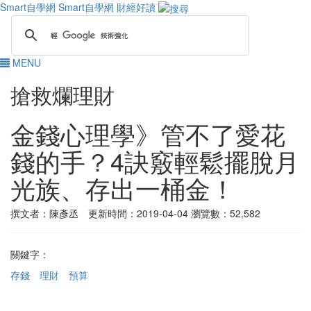
Smart自學網
Smart自學網 財經好讀
MENU
搶救爛理財
金錢心理學》管不了愛花
錢的手？4訣竅輕鬆擺脫月
光族、存出一桶金！
撰文者：陳彥丞 更新時間：2019-04-04
瀏覽數：52,582
關鍵字：
存錢
理財
預算