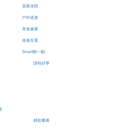
居家休閒
戶外逍遙
美食健康
進修充電
Smart動一動
課程好學
報
精彩書摘