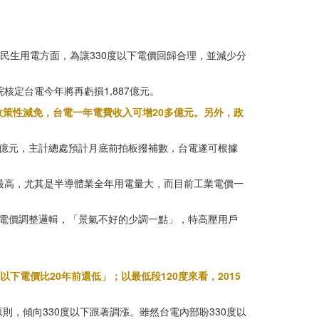
民生用電方面，為讓330度以下電價回歸合理，並減少分
核定台電今年將再虧損1,887億元。
策性減免，台電一年電費收入可增20多億元。另外，政
億元，主計總處預計月底前拍板撥補數，台電遂可根據
最高，尤其是半導體業全年用電量大，而目前工業電價一
電價調整邏輯，「景氣不好的少調一點」，特高壓用戶
度以下電價比20年前還低」；以最低段120度來看，2015
，傾向330度以下跟著調漲。雖然台電內部盼330度以