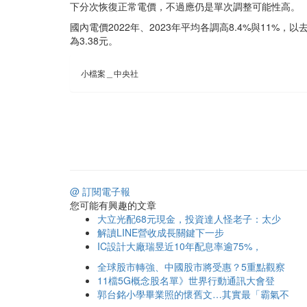
下分次恢復正常電價，不過應仍是單次調整可能性高。
國內電價2022年、2023年平均各調高8.4%與11%
為3.38元。
小檔案＿中央社
@ 訂閱電子報
您可能有興趣的文章
大立光配68元現金，投資達人怪老子：太少
解讀LINE營收成長關鍵下一步
IC設計大廠瑞昱近10年配息率逾75%，
全球股市轉強、中國股市將受惠？5重點觀察
11檔5G概念股名單》世界行動通訊大會登
郭台銘小學畢業照的懷舊文…其實最「霸氣不