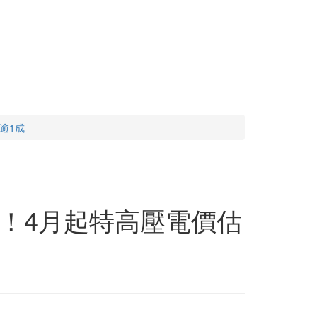
逾1成
！4月起特高壓電價估