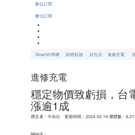
數位訂閱
數位訂閱
Smart自學網
財經好讀
好生活
進修充電
進修充電
穩定物價致虧損，台
漲逾1成
撰文者：中央社 更新時間：2024-02-19
瀏覽數：6,21
關鍵字：