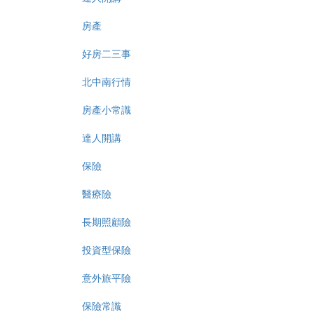
房產
好房二三事
北中南行情
房產小常識
達人開講
保險
醫療險
長期照顧險
投資型保險
意外旅平險
保險常識