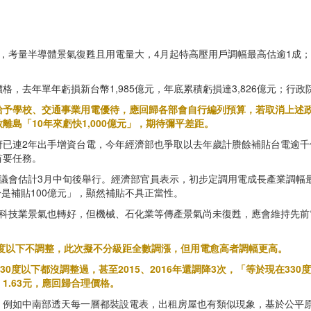
，考量半導體景氣復甦且用電量大，4月起特高壓用戶調幅最高估逾1成；
去年單年虧損新台幣1,985億元，年底累積虧損達3,826億元；行政院
給予學校、交通事業用電優待，應回歸各部會自行編列預算，若取消上述政
島「10年來虧快1,000億元」，期待彌平差距。
府已連2年出手增資台電，今年經濟部也爭取以去年歲計賸餘補貼台電逾千
首要任務。
審議會估計3月中旬後舉行。經濟部官員表示，初步定調用電成長產業調幅
於是補貼100億元」，顯然補貼不具正當性。
高科技業景氣也轉好，但機械、石化業等傳產景氣尚未復甦，應會維持先前
00度以下不調整，此次擬不分級距全數調漲，但用電愈高者調幅更高。
30度以下都沒調整過，甚至2015、2016年還調降3次，「等於現在330
、1.63元，應回歸合理價格。
例如中南部透天每一層都裝設電表，出租房屋也有類似現象，基於公平原則