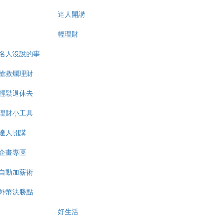
達人開講
輕理財
名人沒說的事
搶救爛理財
輕鬆退休去
理財小工具
達人開講
企畫專區
自動加薪術
外幣決勝點
好生活