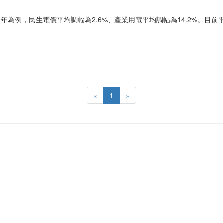
，以去年為例，民生電價平均調幅為2.6%、產業用電平均調幅為14.2%。目前
«
1
»