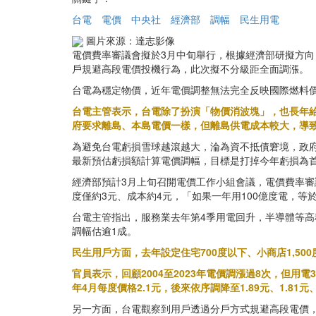
台電
電價
中央社
經濟部
調幅
民生用電
圖片來源：達志影像
電價費率審議會擬於3月中旬舉行，根據經濟部研擬方向
戶規避高段電價投機行為，此次擬不分級距全面調漲。
台電為穩定物價，近年電價調整無法完全反映國際燃料價格，
台電主管表示，台電除了扮演「物價消波塊」，也長年
府要求離島、本島電價一樣，但離島供電成本較大，導致離
為避免台電虧損雪球越滾越大，淪為資不抵債窘境，政
最新預估虧損額計算電價調幅，目標是打掉今年虧損為
經濟部預計3月上旬召開電價工作小組會議，電價費率
度僅約3元、成本約4元，「如果一年用100億度電，等
台電主管指出，服務業去年第4季用電回升，半導體等
調幅估逾1成。
民生用戶方面，去年設定住宅700度以下、小商店1,5
官員表示，回顧2004至2023年電價調漲過8次，但用電3
年4月每度價格2.1元，後來依序調降至1.89元、1.81元
另一方面，台電觀察到用戶透過分戶方式規避高段電價，