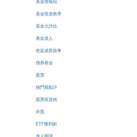
基金情報站
基金投資教學
基金大評比
基金達人
收益成長故事
債券基金
股票
熱門股點評
股票投資術
存股
ETF獲利術
達人開講