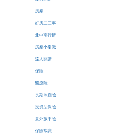
房產
好房二三事
北中南行情
房產小常識
達人開講
保險
醫療險
長期照顧險
投資型保險
意外旅平險
保險常識