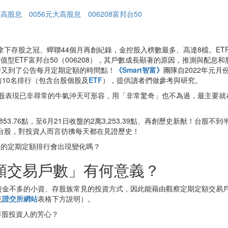
續高股息
0056元大高股息
006208富邦台50
）拿下存股之冠、蟬聯44個月再創紀錄，金控股入榜數最多、高達8檔。E
市值型ETF富邦台50（006208），其戶數成長顯著的原因，推測與配息
時又到了公告每月定期定額的時間點！
《Smart智富》
團隊自2022年元月
10名排行（包含台股個股及
ETF
），提供讀者們做參考與研究。
日）的台股表現已非尋常的牛氣沖天可形容，用「非常驚奇」也不為過，最主
.76點，至6月21日收盤的2萬3,253.39點、再創歷史新猷！台股不到半
的台股，對投資人而言彷彿每天都在見證歷史！
TF的定期定額排行會出現變化嗎？
額交易戶數」有何意義？
資金不多的小資、存股族常見的投資方式，因此能藉由觀察定期定額交易
見
證交所網站
表格下方說明）。
存股投資人的芳心？