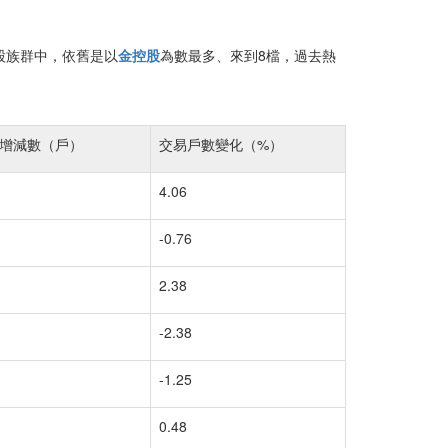
股族群中，依舊是以
金控股
為數最多、來到8檔，過去熱
增減數（戶）
交易戶數變化（%）
4.06
-0.76
2.38
-2.38
-1.25
0.48