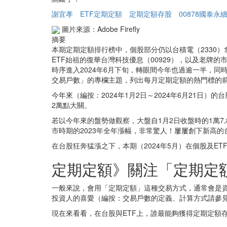
謝宜孝
ETF定期定額
定期定額存股
00878國泰永
圖片來源：Adobe Firefly
摘要
本期定期定額排行榜中，個股部分仍以台積電（2330
ETF始祖的復華台灣科技優息（00929），以及老牌的
時序進入2024年6月下旬，轉眼間今年也過逾一半，同
交易戶數」的專欄主題，列出每月定期定額的熱門標的前
今年來（編按：2024年1月2日～2024年6月21
2萬點大關。
若以今年來的盤勢做觀察，大盤自1月2日收盤時的1萬7,853
市時期的2023年全年漲幅，非常驚人！屢屢創下新高
在台股狂奔猛漲之下，本期（2024年5月）在個股及E
定期定額》關注「定期定
一般來說，會用「定期定額」這種交易方式，通常會是
投資人的喜愛（編按：交易戶數的定義、計算方式請參
現在來看看，在台股與ETF上，誰最能夠獲得定期定額