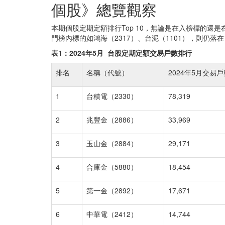
個股》總覽觀察
本期個股定期定額排行Top 10，無論是在入榜標的還
門榜內標的如鴻海（2317）、台泥（1101），則仍落在
表1：2024年5月_台股定期定額交易戶數排行
排名
名稱（代號）
2024年5月交易
1
台積電（2330）
78,319
2
兆豐金（2886）
33,969
3
玉山金（2884）
29,171
4
合庫金（5880）
18,454
5
第一金（2892）
17,671
6
中華電（2412）
14,744