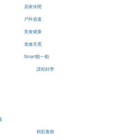
居家休閒
戶外逍遙
美食健康
進修充電
Smart動一動
課程好學
報
精彩書摘