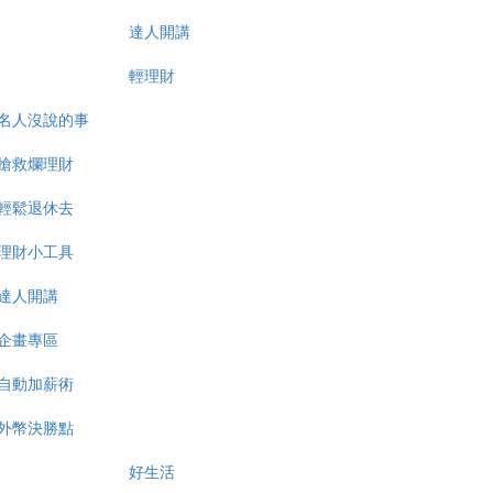
達人開講
輕理財
名人沒說的事
搶救爛理財
輕鬆退休去
理財小工具
達人開講
企畫專區
自動加薪術
外幣決勝點
好生活