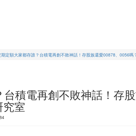
定期定額大家都存誰？台積電再創不敗神話！存股族還愛00878、0056嗎？-
台積電再創不敗神話！存股族還
F研究室
84