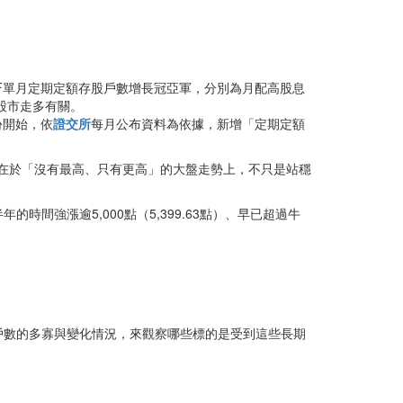
TF單月定期定額存股戶數增長冠亞軍，分別為月配高股息
和股市走多有關。
份開始，依
證交所
每月公布資料為依據，新增「定期定額
要就在於「沒有最高、只有更高」的大盤走勢上，不只是站穩
年的時間強漲逾5,000點（5,399.63點）、早已超過牛
戶數的多寡與變化情況，來觀察哪些標的是受到這些長期