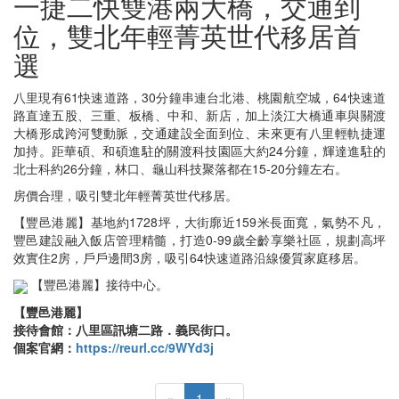
一捷二快雙港兩大橋，交通到
位，雙北年輕菁英世代移居首
選
八里現有61快速道路，30分鐘串連台北港、桃園航空城，64快速道
路直達五股、三重、板橋、中和、新店，加上淡江大橋通車與關渡
大橋形成跨河雙動脈，交通建設全面到位、未來更有八里輕軌捷運
加持。距華碩、和碩進駐的關渡科技園區大約24分鐘，輝達進駐的
北士科約26分鐘，林口、龜山科技聚落都在15-20分鐘左右。
房價合理，吸引雙北年輕菁英世代移居。
【豐邑港麗】基地約1728坪，大街廓近159米長面寬，氣勢不凡，
豐邑建設融入飯店管理精髓，打造0-99歲全齡享樂社區，規劃高坪
效實住2房，戶戶邊間3房，吸引64快速道路沿線優質家庭移居。
【豐邑港麗】接待中心。
【豐邑港麗】
接待會館：八里區訊塘二路．義民街口。
個案官網：
https://reurl.cc/9WYd3j
«
1
»