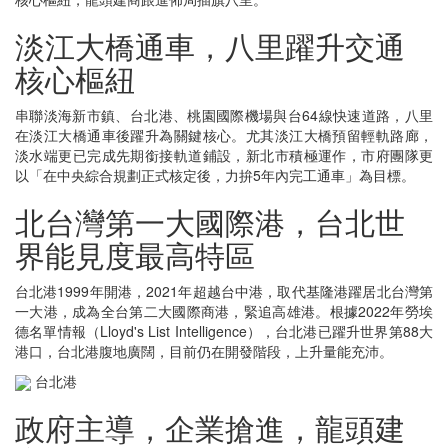
淡江大橋通車，八里躍升交通
核心樞紐
串聯淡海新市鎮、台北港、桃園國際機場與台64線快速道路，八里
在淡江大橋通車後躍升為關鍵核心。尤其淡江大橋預留輕軌路廊，
淡水端更已完成先期銜接軌道鋪設，新北市積極運作，市府團隊更
以「在中央綜合規劃正式核定後，力拚5年內完工通車」為目標。
北台灣第一大國際港，台北世
界能見度最高特區
台北港1999年開港，2021年超越台中港，取代基隆港躍居北台灣第
一大港，成為全台第二大國際商港，緊追高雄港。根據2022年勞埃
德名單情報（Lloyd's List Intelligence），台北港已躍升世界第88大
港口，台北港腹地廣闊，目前仍在開發階段，上升量能充沛。
台北港
政府主導，企業搶進，龍頭建