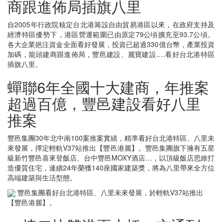
商跟進佈局插旗八里
自2005年行政院核定台北港籌設自由貿易港區以來，在政府支持及
經濟特區優勢下，港區營運範圍已由原定79公頃擴充至93.7公頃。
各大企業挹注資金全面看好發展，投資已超過330億台幣，產業投資
加碼，龍頭建商跟進佈局，豐邑建設、麗寶建設….看好台北港特區
插旗八里。
蟬聯6年全國十大建商，年推案
超過百億，豐邑建設看好八里
推案
豐邑集團30年北中南100案推案實績，精準看好台北港特區、八里未
來發展，擇定輕軌V37站推出【豐邑港麗】。豐邑集團旗下擁有五星
級新竹豐邑喜來登飯店、台中豐邑MOXY酒店…，以頂級飯店思維打
造優質住宅，連續24年榮獲140座國家建築獎，將為八里帶來全方位
高端建築與生活型態。
豐邑集團看好台北港特區、八里未來發展，於輕軌V37站推出
【豐邑港麗】。