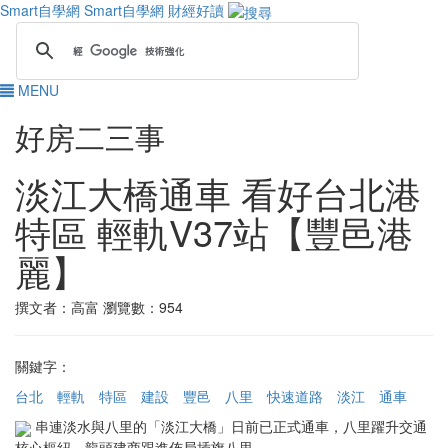
Smart自學網
Smart自學網 財經好讀
MENU
好房二三事
淡江大橋通車 看好台北港
特區 輕軌V37站【豐邑港
麗】
撰文者：高富
瀏覽數：954
關鍵字：
台北
輕軌
特區
建設
豐邑
八里
快速道路
淡江
通車
串連淡水與八里的「淡江大橋」日前已正式通車，八里躍升交通
核心樞紐，龍頭建商跟進佈局插旗八里。