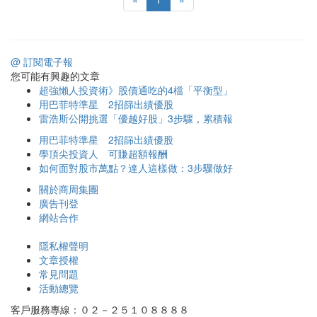
@ 訂閱電子報
您可能有興趣的文章
超強懶人投資術》股債通吃的4檔「平衡型」
用巴菲特準星 2招篩出績優股
雷浩斯公開挑選「優越好股」3步驟，累積報
用巴菲特準星 2招篩出績優股
學頂尖投資人 可賺超額報酬
如何面對股市萬點？達人這樣做：3步驟做好
關於商周集團
廣告刊登
網站合作
隱私權聲明
文章授權
常見問題
活動總覽
客戶服務專線：０２－２５１０８８８８