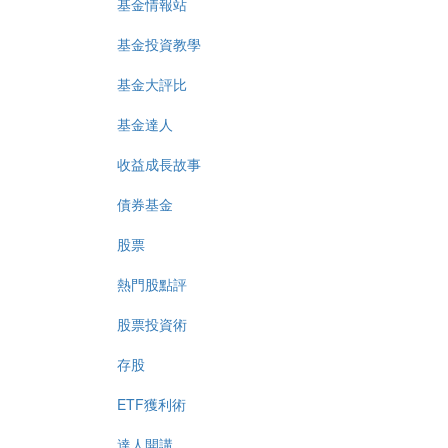
基金情報站
基金投資教學
基金大評比
基金達人
收益成長故事
債券基金
股票
熱門股點評
股票投資術
存股
ETF獲利術
達人開講