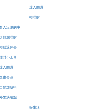
達人開講
輕理財
名人沒說的事
搶救爛理財
輕鬆退休去
理財小工具
達人開講
企畫專區
自動加薪術
外幣決勝點
好生活