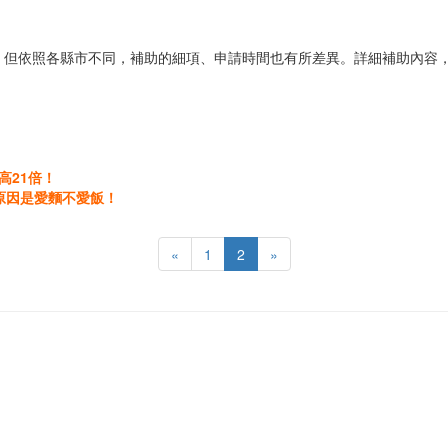
。但依照各縣市不同，補助的細項、申請時間也有所差異。詳細補助內容
高21倍！
原因是愛麵不愛飯！
«
1
2
»