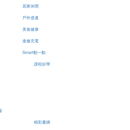
居家休閒
戶外逍遙
美食健康
進修充電
Smart動一動
課程好學
報
精彩書摘