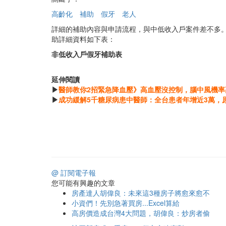
高齡化
補助
假牙
老人
詳細的補助內容與申請流程，與中低收入戶案件差不多
助詳細資料如下表：
非低收入戶假牙補助表
延伸閱讀
▶
醫師教你2招緊急降血壓》高血壓沒控制，腦中風機率
▶
成功緩解5千糖尿病患中醫師：全台患者年增近3萬，
@ 訂閱電子報
您可能有興趣的文章
房產達人胡偉良：未來這3種房子將愈來愈不
小資們！先別急著買房...Excel算給
高房價造成台灣4大問題，胡偉良：炒房者偷