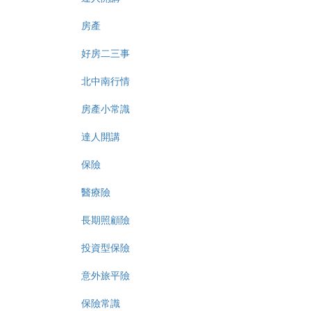
房產
好房二三事
北中南行情
房產小常識
達人開講
保險
醫療險
長期照顧險
投資型保險
意外旅平險
保險常識