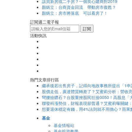
該買新房或二手房？一個良心建商對2019
顏炳立：台商資金回流 帶動房市復甦？
顏炳立：房市將落底 可以看房了！
訂閱週二電子報
訂閱
活動快訊
熱門文章排行區
繼承後若出售房子，記得向地政事務所提出「1申
股價走低，廣達體質轉差了？艾蜜莉分析：營收亮
彎腰撿鑽石？台股重挫股民狂撿0050！高股息「大
聯發科漲勢佳，財報表現卻普通？艾蜜莉曝關鍵：
想要退休穩定有錢，用4%法則就不用擔心？雨果
基金
基金情報站
基金投資教學