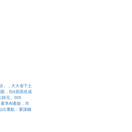
請」，大大省下土
眼，但4原因造成
師兄」005
看準AI產能，市
點出重點：要讓錢