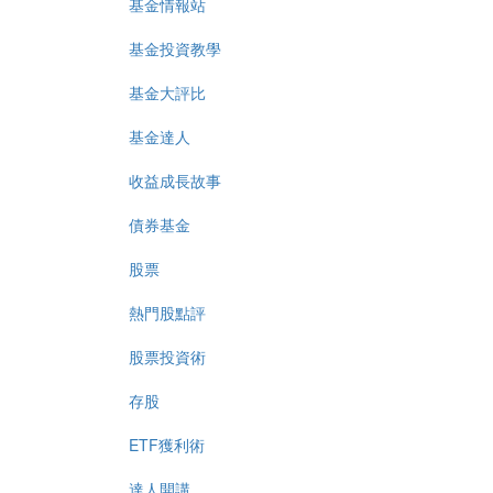
基金情報站
基金投資教學
基金大評比
基金達人
收益成長故事
債券基金
股票
熱門股點評
股票投資術
存股
ETF獲利術
達人開講