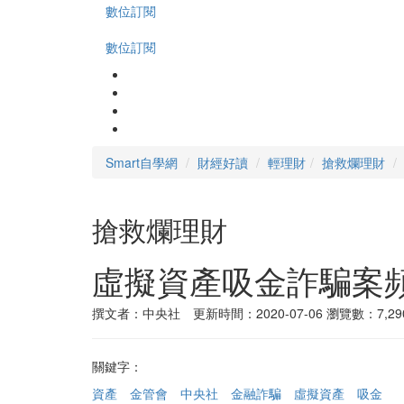
數位訂閱
數位訂閱
Smart自學網
財經好讀
輕理財
搶救爛理財
搶救爛理財
虛擬資產吸金詐騙案
撰文者：中央社 更新時間：2020-07-06
瀏覽數：7,29
關鍵字：
資產
金管會
中央社
金融詐騙
虛擬資產
吸金