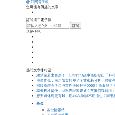
@ 訂閱電子報
您可能有興趣的文章
訂閱週二電子報
訂閱
活動快訊
熱門文章排行區
繼承後若出售房子，記得向地政事務所提出「1申
股價走低，廣達體質轉差了？艾蜜莉分析：營收亮
彎腰撿鑽石？台股重挫股民狂撿0050！高股息「大
聯發科漲勢佳，財報表現卻普通？艾蜜莉曝關鍵：
想要退休穩定有錢，用4%法則就不用擔心？雨果
基金
基金情報站
基金投資教學