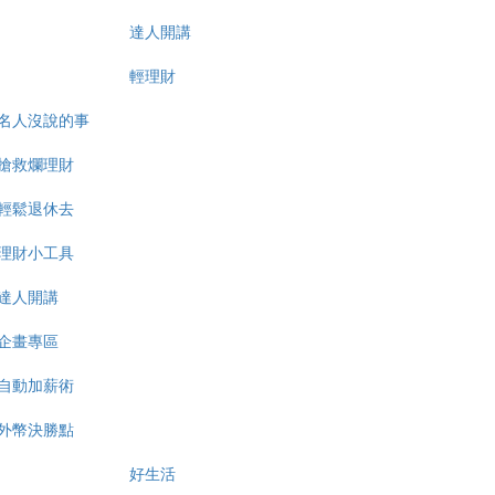
達人開講
輕理財
名人沒說的事
搶救爛理財
輕鬆退休去
理財小工具
達人開講
企畫專區
自動加薪術
外幣決勝點
好生活