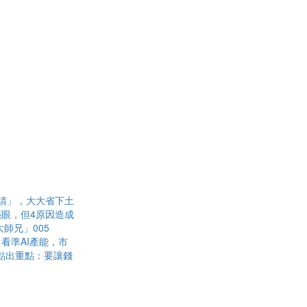
請」，大大省下土
眼，但4原因造成
師兄」005
看準AI產能，市
點出重點：要讓錢