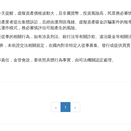
今天提醒，虛擬資產價格波動大，且非屬貨幣，投資風險高，民眾務必審
資產業者提出集體訴訟，且經由運用區塊鏈、虛擬資產吸金詐騙案件的報
其運作模式，務必審慎評估可能產生的風險。
產從事的相關行為，如有涉及刑法、銀行法等有關詐欺、違法吸金等相關
證券，未依證交法相關規定，在國內對非特定人從事募集、發行或提供買賣
事責任，金管會說，要依照具體行為事實，由司法機關認定處理。
«
1
»