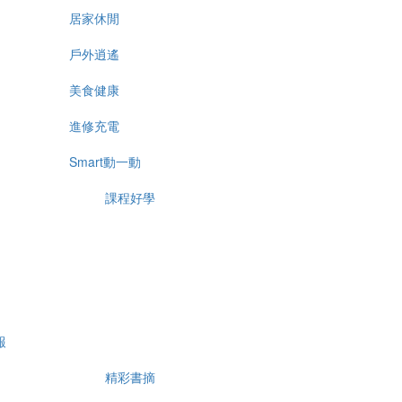
居家休閒
戶外逍遙
美食健康
進修充電
Smart動一動
課程好學
報
精彩書摘