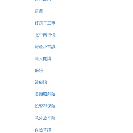
房產
好房二三事
北中南行情
房產小常識
達人開講
保險
醫療險
長期照顧險
投資型保險
意外旅平險
保險常識