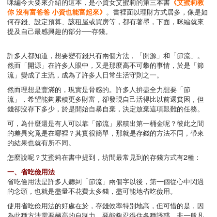
咪編今天要來介紹的這本，是小資女艾蜜莉的第三本書
《艾蜜莉教
你 沒有富爸爸 小資也能富起來》
。書裡面以理財方式居多，像是如
何存錢、設定預算、該租屋或買房等，都有著墨，下面，咪編就來
提及自己最感興趣的部分──存錢。
許多人都知道，想要變有錢只有兩個方法，「開源」和「節流」。
然而「開源」在許多人眼中，又是那麼高不可攀的事情，於是「節
流」變成了主流，成為了許多人日常生活守則之一。
然而理想是豐滿的，現實是骨感的。許多人拚盡全力想要「節
流」，希望能夠累積更多財富，卻發現自己活得比以前還貧困，但
錢卻沒存下多少，於是開始自暴自棄，決定放棄這項艱難的任務。
可，為什麼還是有人可以靠「節流」累積出第一桶金呢？彼此之間
的差異究竟是在哪裡？其實很簡單，那就是存錢的方法不同，帶來
的結果也就有所不同。
怎麼說呢？艾蜜莉在書中提到，坊間最常見到的存錢方式有2種：
一、省吃儉用法
省吃儉用法是許多人聽到「節流」兩個字以後，第一個從心中閃過
的念頭，也就是盡量不花費太多錢，盡可能地省吃儉用。
使用省吃儉用法的好處在於，存錢效率特別地高，但可惜的是，因
為此種方法需要極高的自制力，要能夠忍得住各種誘惑，非一般凡