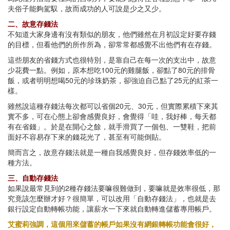
夫俗子能夠駕馭，故而成功的人可說是少之又少。
二、故意存錢法
不知道大家身邊有沒有類似的朋友，他們雖然在月初設定好要存錢
的目標，但看他們的所作所為，卻常常都感覺不出他們有在存錢。
這些朋友的省錢方式也很特別，是靠自己在每一次的支出中，故意
少花費一點。例如，原本想吃100元的雞腿飯，卻點了80元的排骨
飯，或者明明想喝50元的珍珠奶茶，卻強迫自己點了25元的紅茶一
樣。
雖然說這種存錢法每次都可以省個20元、30元，但實際累積下來其
實不多，可在心態上卻會感覺良好，會覺得「哇，我好棒，每天都
有在省錢」。於是在開心之餘，就手滑買了一個包、一雙鞋，把前
面好不容易存下來的錢花光了，甚至有可能倒貼。
簡而言之，故意存錢法就是一種自我感覺良好，但存錢效率低的一
種方法。
三、自動存錢法
如果說最常見到的2種存錢法要嘛很難做到，要嘛就是效率很低，那
究竟該怎麼辦才好？很簡單，可以改用「自動存錢法」，也就是去
銀行設定自動轉帳功能，讓薪水一下來就自動轉進儲蓄專用帳戶。
艾蜜莉強調，這個用來儲蓄的帳戶如果沒有網銀轉帳功能會很好，