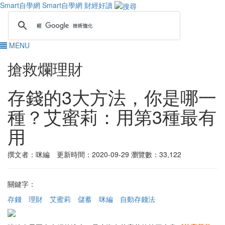
Smart自學網
Smart自學網 財經好讀
MENU
搶救爛理財
存錢的3大方法，你是哪一
種？艾蜜莉：用第3種最有
用
撰文者：咪編 更新時間：2020-09-29
瀏覽數：33,122
關鍵字：
存錢
理財
艾蜜莉
儲蓄
咪編
自動存錢法