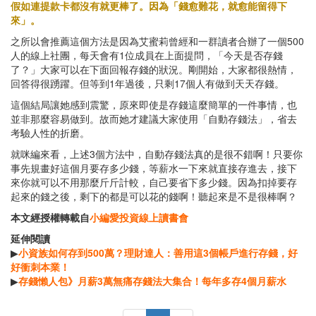
假如連提款卡都沒有就更棒了。因為「錢愈難花，就愈能留得下
來」。
之所以會推薦這個方法是因為艾蜜莉曾經和一群讀者合辦了一個500
人的線上社團，每天會有1位成員在上面提問，「今天是否存錢
了？」大家可以在下面回報存錢的狀況。剛開始，大家都很熱情，
回答得很踴躍。但等到1年過後，只剩17個人有做到天天存錢。
這個結局讓她感到震驚，原來即使是存錢這麼簡單的一件事情，也
並非那麼容易做到。故而她才建議大家使用「自動存錢法」，省去
考驗人性的折磨。
就咪編來看，上述3個方法中，自動存錢法真的是很不錯啊！只要你
事先規畫好這個月要存多少錢，等薪水一下來就直接存進去，接下
來你就可以不用那麼斤斤計較，自己要省下多少錢。因為扣掉要存
起來的錢之後，剩下的都是可以花的錢啊！聽起來是不是很棒啊？
本文經授權轉載自
小編愛投資線上讀書會
延伸閱讀
▶
小資族如何存到500萬？理財達人：善用這3個帳戶進行存錢，好
好衝刺本業！
▶
存錢懶人包》月薪3萬無痛存錢法大集合！每年多存4個月薪水