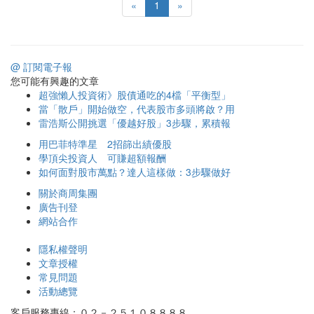
«
1
»
@ 訂閱電子報
您可能有興趣的文章
超強懶人投資術》股債通吃的4檔「平衡型」
當「散戶」開始做空，代表股市多頭將啟？用
雷浩斯公開挑選「優越好股」3步驟，累積報
用巴菲特準星 2招篩出績優股
學頂尖投資人 可賺超額報酬
如何面對股市萬點？達人這樣做：3步驟做好
關於商周集團
廣告刊登
網站合作
隱私權聲明
文章授權
常見問題
活動總覽
客戶服務專線：０２－２５１０８８８８